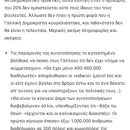
Αντιδημοκρατική πρακτική, αλλά εύλογη όταν ο πρόεδρος
του 20% δεν εμπιστεύεται ούτε τους ίδιους του τους
βουλευτές. Άλλωστε δεν ήταν η πρώτη φορά που η
Γαλλική Δημοκρατία κουρελιάστηκε, και πιθανότατα δεν
θα είναι η τελευταία. Μερικές ακόμη πληροφορίες και
σκέψεις:
Τις παραμονές της κινητοποίησης το κατεστημένο
βάλθηκε να πείσει τους Γάλλους ότι δεν έχει νόημα να
συμμετάσχουν. «Θα έχει μόνο 400-600.000
διαδηλωτές» απεφάνθησαν οι «ειδικοί» (μόνο! λες και
οι ελίτ έχουν βγάλει στο δρόμο έστω και το ένα δέκατο
απ’ αυτούς για να υποστηρίξουν τις πολιτικές τους…).
«Θα είναι το κύκνειο άσμα των κινητοποιήσεων»
διαβεβαίωναν άλλοι, υπενθυμίζοντας ότι –δόξα τω
Θεώ!– «έρχονται και οι καλοκαιρινές διακοπές». Οι
πρώτοι σίγουρα έπεσαν έξω: 1.000.000 άνθρωποι
διαδήλωσαν σε 300 πόλεις και κωμοπόλεις της