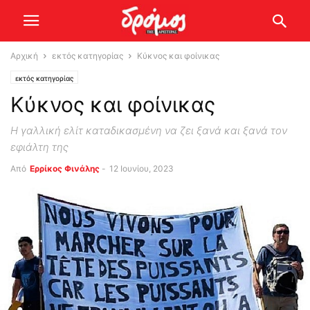
Αρχική
εκτός κατηγορίας
Κύκνος και φοίνικας
εκτός κατηγορίας
Κύκνος και φοίνικας
Η γαλλική ελίτ καταδικασμένη να ζει ξανά και ξανά τον
εφιάλτη της
Από
Ερρίκος Φινάλης
-
12 Ιουνίου, 2023