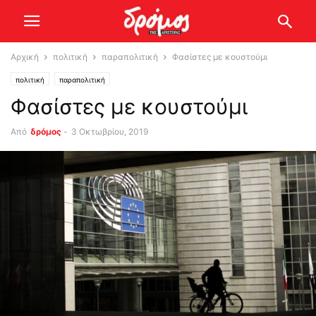
Αρχική
πολιτική
παραπολιτική
Φασίστες με κουστούμι
πολιτική
παραπολιτική
Φασίστες με κουστούμι
Από
δρόμος
-
3 Οκτωβρίου, 2019