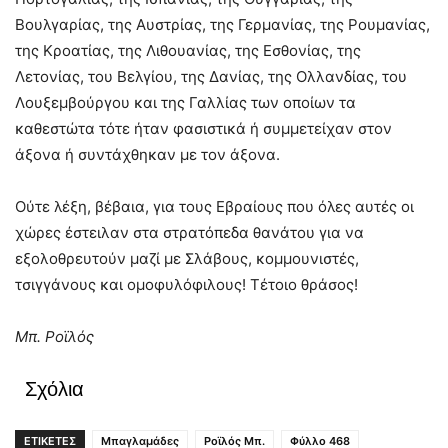
Βουλγαρίας, της Αυστρίας, της Γερμανίας, της Ρουμανίας,
της Κροατίας, της Λιθουανίας, της Εσθονίας, της
Λετονίας, του Βελγίου, της Δανίας, της Ολλανδίας, του
Λουξεμβούργου και της Γαλλίας των οποίων τα
καθεστώτα τότε ήταν φασιστικά ή συμμετείχαν στον
άξονα ή συντάχθηκαν με τον άξονα.
Ούτε λέξη, βέβαια, για τους Εβραίους που όλες αυτές οι
χώρες έστειλαν στα στρατόπεδα θανάτου για να
εξολοθρευτούν μαζί με Σλάβους, κομμουνιστές,
τσιγγάνους και ομοφυλόφιλους! Τέτοιο θράσος!
Μπ. Ροϊλός
Σχόλια
ΕΤΙΚΕΤΕΣ
Μπαγλαμάδες
Ροϊλός Μπ.
Φύλλο 468