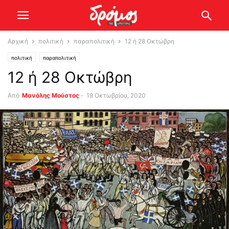
Αρχική
πολιτική
παραπολιτική
12 ή 28 Οκτώβρη
πολιτική
παραπολιτική
12 ή 28 Οκτώβρη
Από
Μανόλης Μούστος
-
19 Οκτωβρίου, 2020