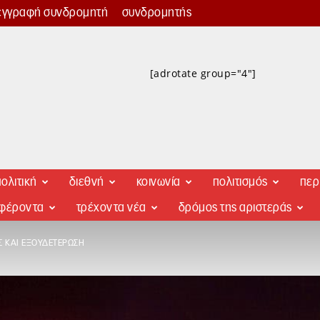
εγγραφή συνδρομητή
συνδρομητής
[adrotate group="4"]
ολιτική
διεθνή
κοινωνία
πολιτισμός
περ
αφέροντα
τρέχοντα νέα
δρόμος της αριστεράς
Σ ΚΑΙ ΕΞΟΥΔΕΤΈΡΩΣΗ