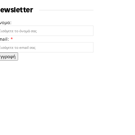
ewsletter
νομα:
mail:
*
Εγγραφή