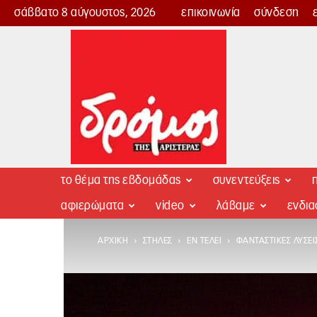
σάββατο 8 αύγουστος, 2026
επικοινωνία
σύνδεση
Δρόμος
της
Αριστεράς
το θέμα της εβδομάδας
συνεντεύξεις
π
αφιερώματα
video
λάβαμε
ενδι
ΑΡΧΙΚΉ
ΣΤΉΛΕΣ
ΕΝ ΤΈΛΕΙ
ΦΑΝΤΑΣΤΙΚΈΣ ΛΎΣΕΙ