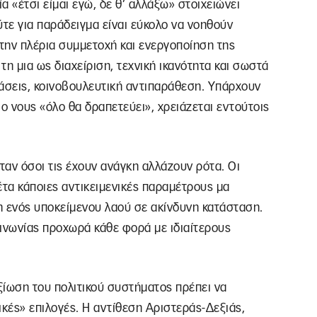
 «έτσι είμαι εγώ, δε θ’ αλλάξω» στοιχειώνει
Ούτε για παράδειγμα είναι εύκολο να νοηθούν
την πλέρια συμμετοχή και ενεργοποίηση της
τη μια ως διαχείριση, τεχνική ικανότητα και σωστά
τάσεις, κοινοβουλευτική αντιπαράθεση. Υπάρχουν
ο νους «όλο θα δραπετεύει», χρειάζεται εντούτοις
ταν όσοι τις έχουν ανάγκη αλλάζουν ρότα. Οι
τα κάποιες αντικειμενικές παραμέτρους μα
 ενός υποκείμενου λαού σε ακίνδυνη κατάσταση.
ινωνίας προχωρά κάθε φορά με ιδιαίτερους
ξίωση του πολιτικού συστήματος πρέπει να
νικές» επιλογές. Η αντίθεση Αριστεράς-Δεξιάς,