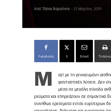
Από
Τάσος Βαρούνης
-
21 Μαρτίου, 2019
Facebook
X
Email
Τυπών
Μ
αζί με τη γενικευμένη αίσθη
φανταστικές λύσεις. Δεν είν
μέσα σε μεγάλα σύνολα ανθ
ρεύματα και επηρεάζουν σε σημαντικό βα
συνήθως ερείσματα εντός ευρύτερων δε
νομιμότητας, διάχυσης και κυριαρχίας το