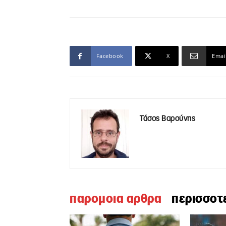
Facebook
X
Emai
Τάσος Βαρούνης
παρομοια αρθρα
περισσοτ