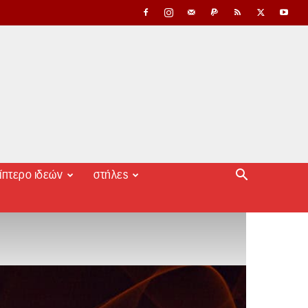
ίπτερο ιδεών
στήλες