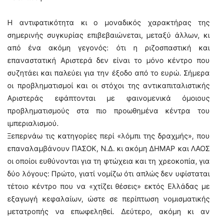
Η αντιφατικότητα κι ο μοναδικός χαρακτήρας της
σημερινής συγκυρίας επιβεβαιώνεται, μεταξύ άλλων, κι
από ένα ακόμη γεγονός: ότι η ριζοσπαστική και
επαναστατική Αριστερά δεν είναι το μόνο κέντρο που
συζητάει και παλεύει για την έξοδο από το ευρώ. Σήμερα
οι προβληματισμοί και οι στόχοι της αντικαπιταλιστικής
Αριστεράς εφάπτονται με φαινομενικά όμοιους
προβληματισμούς στα πιο προωθημένα κέντρα του
ιμπεριαλισμού.
Ξεπερνάω τις κατηγορίες περί «λόμπι της δραχμής», που
επαναλαμβάνουν ΠΑΣΟΚ, Ν.Δ. κι ακόμη ΔΗΜΑΡ και ΛΑΟΣ
οι οποίοι ευθύνονται για τη φτώχεια και τη χρεοκοπία, για
δύο λόγους: Πρώτο, γιατί νομίζω ότι απλώς δεν υφίσταται
τέτοιο κέντρο που να «χτίζει θέσεις» εκτός Ελλάδας με
εξαγωγή κεφαλαίων, ώστε σε περίπτωση νομισματικής
μετατροπής να επωφεληθεί. Δεύτερο, ακόμη κι αν