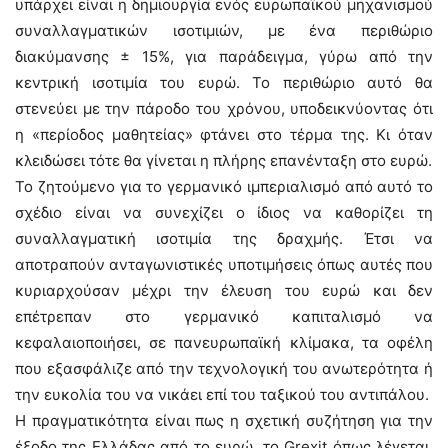
υπάρχει είναι η δημιουργία ενός ευρωπαϊκού μηχανισμού
συναλλαγματικών ισοτιμιών, με ένα περιθώριο
διακύμανσης ± 15%, για παράδειγμα, γύρω από την
κεντρική ισοτιμία του ευρώ. Το περιθώριο αυτό θα
στενεύει με την πάροδο του χρόνου, υποδεικνύοντας ότι
η «περίοδος μαθητείας» φτάνει στο τέρμα της. Κι όταν
κλειδώσει τότε θα γίνεται η πλήρης επανένταξη στο ευρώ.
Το ζητούμενο για το γερμανικό ιμπεριαλισμό από αυτό το
σχέδιο είναι να συνεχίζει ο ίδιος να καθορίζει τη
συναλλαγματική ισοτιμία της δραχμής. Έτσι να
αποτραπούν ανταγωνιστικές υποτιμήσεις όπως αυτές που
κυριαρχούσαν μέχρι την έλευση του ευρώ και δεν
επέτρεπαν στο γερμανικό καπιταλισμό να
κεφαλαιοποιήσει, σε πανευρωπαϊκή κλίμακα, τα οφέλη
που εξασφάλιζε από την τεχνολογική του ανωτερότητα ή
την ευκολία του να νικάει επί του ταξικού του αντιπάλου.
Η πραγματικότητα είναι πως η σχετική συζήτηση για την
έξοδο της Ελλάδας από το ευρώ, το Grexit όπως λέγεται,