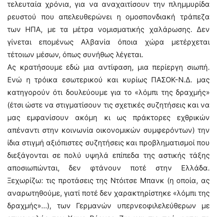
τελευταία χρόνια, για να αναχαιτίσουν την πλημμυρίδα
ρευστού που απελευθερώνει η ομοσπονδιακή τράπεζα
των ΗΠΑ, με τα μέτρα νομισματικής χαλάρωσης. Δεν
γίνεται επομένως Αλβανία όποια χώρα μετέρχεται
τέτοιων μέσων, όπως συνήθως λέγεται.
Ας κρατήσουμε εδώ μια αντίφαση, μια περίεργη σιωπή.
Ενώ η τρόικα εσωτερικού και κυρίως ΠΑΣΟΚ-Ν.Δ. μας
κατηγορούν ότι δουλεύουμε για το «λόμπι της δραχμής»
(έτσι ώστε να στιγματίσουν τις σχετικές συζητήσεις και να
μας εμφανίσουν ακόμη κι ως πράκτορες εχθρικών
απέναντι στην κοινωνία οικονομικών συμφερόντων) την
ίδια στιγμή αξιόπιστες συζητήσεις και προβληματισμοί που
διεξάγονται σε πολύ υψηλά επίπεδα της αστικής τάξης
αποσιωπώνται, δεν φτάνουν ποτέ στην Ελλάδα.
Ξεχωρίζω: τις προτάσεις της Ντόιτσε Μπανκ (η οποία, ας
αναρωτηθούμε, γιατί ποτέ δεν χαρακτηρίστηκε «λόμπι της
δραχμής»…), των Γερμανών υπερνεοφιλελεύθερων με