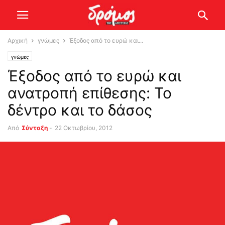
Αρχική
γνώμες
Έξοδος από το ευρώ και...
γνώμες
Έξοδος από το ευρώ και
ανατροπή επίθεσης: Το
δέντρο και το δάσος
Από
Σύνταξη
-
22 Οκτωβρίου, 2012