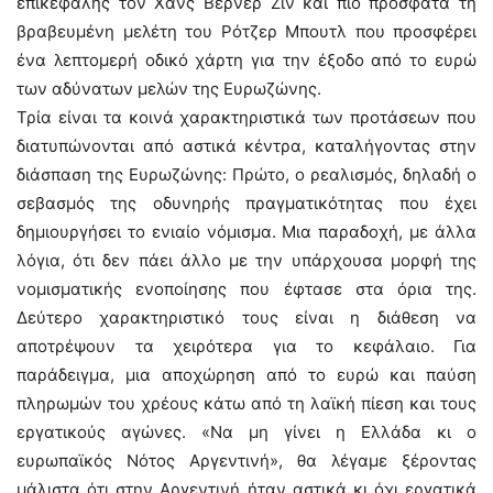
επικεφαλής τον Χανς Βέρνερ Ζιν και πιο πρόσφατα τη
βραβευμένη μελέτη του Ρότζερ Μπουτλ που προσφέρει
ένα λεπτομερή οδικό χάρτη για την έξοδο από το ευρώ
των αδύνατων μελών της Ευρωζώνης.
Τρία είναι τα κοινά χαρακτηριστικά των προτάσεων που
διατυπώνονται από αστικά κέντρα, καταλήγοντας στην
διάσπαση της Ευρωζώνης: Πρώτο, ο ρεαλισμός, δηλαδή ο
σεβασμός της οδυνηρής πραγματικότητας που έχει
δημιουργήσει το ενιαίο νόμισμα. Μια παραδοχή, με άλλα
λόγια, ότι δεν πάει άλλο με την υπάρχουσα μορφή της
νομισματικής ενοποίησης που έφτασε στα όρια της.
Δεύτερο χαρακτηριστικό τους είναι η διάθεση να
αποτρέψουν τα χειρότερα για το κεφάλαιο. Για
παράδειγμα, μια αποχώρηση από το ευρώ και παύση
πληρωμών του χρέους κάτω από τη λαϊκή πίεση και τους
εργατικούς αγώνες. «Να μη γίνει η Ελλάδα κι ο
ευρωπαϊκός Νότος Αργεντινή», θα λέγαμε ξέροντας
μάλιστα ότι στην Αργεντινή ήταν αστικά κι όχι εργατικά