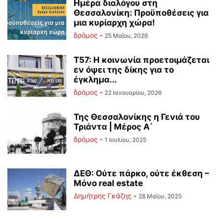
Ημέρα διαλόγου στη
Θεσσαλονίκη: Προϋποθέσεις για
μια κυρίαρχη χώρα!
δρόμος
-
25 Μαΐου, 2026
Τ57: Η κοινωνία προετοιμάζεται
εν όψει της δίκης για το
έγκλημα...
δρόμος
-
22 Ιανουαρίου, 2026
Της Θεσσαλονίκης η Γενιά του
Τριάντα | Μέρος Α΄
δρόμος
-
1 Ιουλίου, 2025
ΔΕΘ: Ούτε πάρκο, ούτε έκθεση –
Μόνο real estate
Δημήτρης Γκάζης
-
28 Μαΐου, 2025