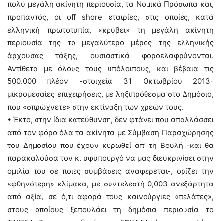
πολύ μεγάλη ακίνητη περιουσία, τα Νομικά Πρόσωπα και,
προπαντός, οι off shore εταιρίες, στις οποίες, κατά
ελληνική πρωτοτυπία, «κρύβει» τη μεγάλη ακίνητη
περιουσία της το μεγαλύτερο μέρος της ελληνικής
άρχουσας τάξης, ουσιαστικά φοροελαφρύνονται.
Αντίθετα με όλους τους υπόλοιπους, και βέβαια τις
500.000 πλέον -στοιχεία 31 Οκτωβρίου 2013-
μικρομεσαίες επιχειρήσεις, με ληξιπρόθεσμα στο Δημόσιο,
που «σπρώχνετε» στην εκτίναξη των χρεών τους.
• Έκτο, στην ίδια κατεύθυνση, δεν φτάνει που απαλλάσσει
από τον φόρο όλα τα ακίνητα με Σύμβαση Παραχώρησης
του Δημοσίου που έχουν κυρωθεί απ’ τη Βουλή -και θα
παρακαλούσα τον κ. υφυπουργό να μας διευκρινίσει στην
ομιλία του σε ποιες συμβάσεις αναφέρεται-, ορίζει την
«φθηνότερη» κλίμακα, με συντελεστή 0,003 ανεξάρτητα
από αξία, σε ό,τι αφορά τους καινούργιες «πελάτες»,
στους οποίους ξεπουλάει τη δημόσια περιουσία το