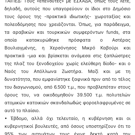
ΤΑΙΠΕΔ: Tους «επενδυτές» με ΕΣΧΑΔΑ, όπως τους λέτε,
δηλαδή, αυτούς που υπαγορεύουν οι ίδιοι στο Δημόσιο
τους όρους της -πρακτικά ιδιωτικής- χωροταξίας και
πολεοδόμησης που χρειάζονται. Όπως, για παράδειγμα,
τα αραβικών και τουρκικών συμφερόντων funds, στα
οποία κατακυρώθηκε πρόσφατα ο Αστέρας
Βουλιαγμένης, η Χερσόνησος Μικρό Καβούρι και
πρακτικά -μια και βρίσκεται ανάμεσα στις ξαπλώστρες
της πλαζ του ξενοδοχείου χωρίς ελεύθερη δίοδο- και ο
Ναός του Απόλλωνα Ζωστήρα. Μαζί και με τη
δυνατότητα, που εμφανίστηκε ξαφνικά πριν από το τέλος
του διαγωνισμού, από 6.500 τ.μ., που προβλεπόταν στους
όρους του, να οικοδομηθούν 39.500 τ.μ. πολυτελών
ατομικών κατοικιών σκανδαλωδώς φοροελαφρυμένες σε
αυτό το πλαίσιο.
• Έβδομο, αλλά όχι τελευταίο, η κυβέρνηση και οι
κυβερνητικοί βουλευτές, από όσους υποστηρίζουν ότι το
95% των αιτημάτων τους έγινε δεκτό κατά την