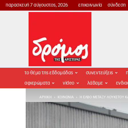
παρασκευή 7 αύγουστος, 2026
επικοινωνία
σύνδεση
Δρόμος
της
Αριστεράς
το θέμα της εβδομάδας
συνεντεύξεις
π
αφιερώματα
video
λάβαμε
ενδι
ΑΡΧΙΚΉ
ΚΟΙΝΩΝΊΑ
Η ΕΛΒΟ ΜΕΤΑΞΎ ΛΟΥΚΈΤΟΥ Κ