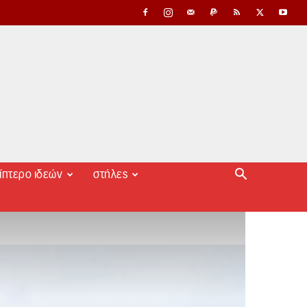
ίπτερο ιδεών
στήλες