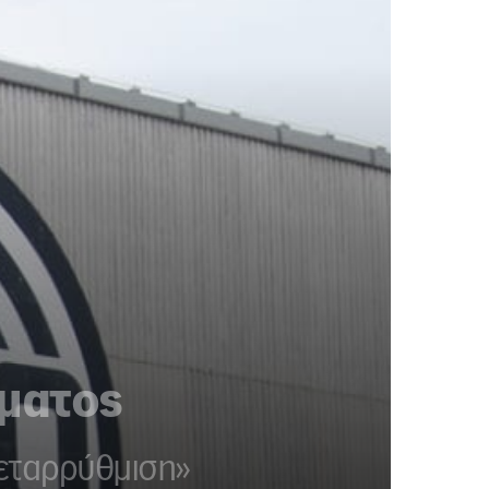
ήματος
μεταρρύθμιση»