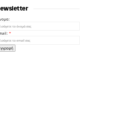
ewsletter
νομα:
mail:
*
Εγγραφή