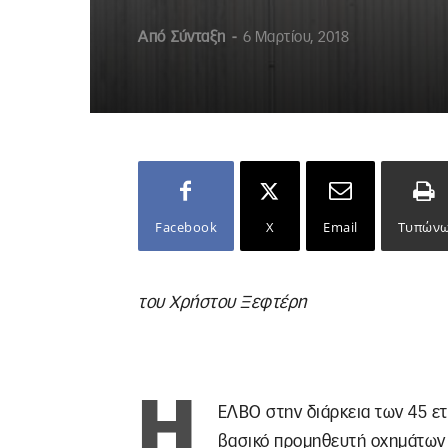
Από
Σύνταξη
-
6 Μαρτίου, 2018
Facebook
X
Email
Τυπών
του Χρήστου Ξεφτέρη
Η
ΕΛΒΟ στην διάρκεια των 45 ετ
βασικό προμηθευτή οχημάτων 