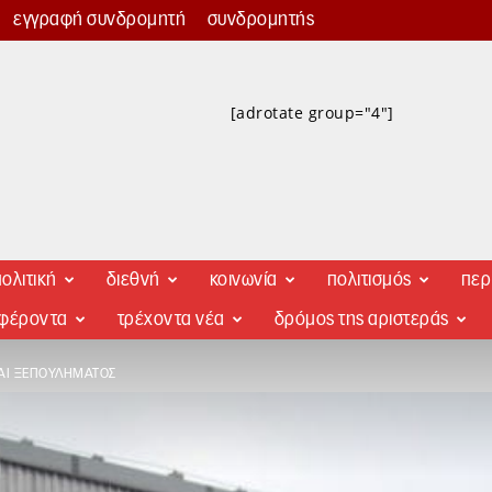
εγγραφή συνδρομητή
συνδρομητής
[adrotate group="4"]
ολιτική
διεθνή
κοινωνία
πολιτισμός
περ
αφέροντα
τρέχοντα νέα
δρόμος της αριστεράς
ΑΙ ΞΕΠΟΥΛΉΜΑΤΟΣ