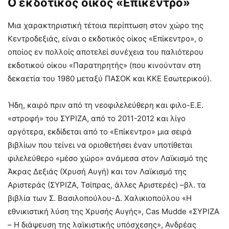
Ο εκδοτικός οίκος «Επίκεντρο»
Μια χαρακτηριστική τέτοια περίπτωση στον χώρο της
Κεντροδεξιάς, είναι ο εκδοτικός οίκος «Επίκεντρο», ο
οποίος εν πολλοίς αποτελεί συνέχεια του παλιότερου
εκδοτικού οίκου «Παρατηρητής» (που κινούνταν στη
δεκαετία του 1980 μεταξύ ΠΑΣΟΚ και ΚΚΕ Εσωτερικού).
Ήδη, καιρό πριν από τη νεοφιλελεύθερη και φιλο-Ε.Ε.
«στροφή» του ΣΥΡΙΖΑ, από το 2011-2012 και λίγο
αργότερα, εκδίδεται από το «Επίκεντρο» μια σειρά
βιβλίων που τείνει να οριοθετήσει έναν υποτίθεται
φιλελεύθερο «μέσο χώρο» ανάμεσα στον Λαϊκισμό της
Άκρας Δεξιάς (Χρυσή Αυγή) και τον Λαϊκισμό της
Αριστεράς (ΣΥΡΙΖΑ, Τσίπρας, άλλες Αριστερές) –βλ. τα
βιβλία των Σ. Βασιλοπούλου-Δ. Χαλικιοπούλου «Η
εθνικιστική λύση της Χρυσής Αυγής», Cas Mudde «ΣΥΡΙΖΑ
– Η διάψευση της λαϊκιστικής υπόσχεσης», Ανδρέας