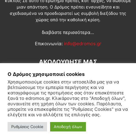
κύκλου; Σε αυτό το ερώτημα πρέπει, κατ’ αρχάς, να δώσουμε
μιαν απάντηση. Ο Δρόμος πρέπει ενσυνείδητα και
σχεδιασμένα να προσδιοριστεί ως συμβολή διεξόδου της
χώρας από την καθολική κρίση.
διαβάστε περισσότερα...
Επικοινωνία:
info@edromos.gr
ΑΚΟΛΟΥΘΗΣΕ ΜΑΣ
Ο Δρόμος χρησιμοποιεί cookies
Χρησιμοποιούμε cookies στην ιστοσελίδα μας για να
βελτιώσουμε την εμπειρία περιήγησης και να
καταγράφουμε τις προτιμήσεις σας όταν επισκέπτεστε
ξανά το edromos.gr. Κλικάροντας στο "Αποδοχή όλων",
συναινείτε στη χρήση όλων των cookies. Παρόλαυτα,
Εγγραφή συνδρομητή
Πολιτική
Διεθνή
Κοινωνία
μπορείτε να επισκεφθείτε τις "Ρυθμίσεις Cookies" για να
ελέγξετε και να αλλάξετε τις επιλογές σας.
Πολιτισμός
Αφιερώματα
Ρυθμίσεις Cookie
Αποδοχή όλων
© Δρόμος της Αριστεράς