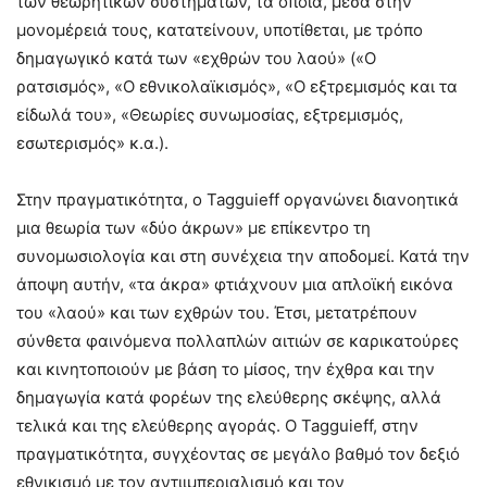
των θεωρητικών συστημάτων, τα οποία, μέσα στην
μονομέρειά τους, κατατείνουν, υποτίθεται, με τρόπο
δημαγωγικό κατά των «εχθρών του λαού» («Ο
ρατσισμός», «Ο εθνικολαϊκισμός», «Ο εξτρεμισμός και τα
είδωλά του», «Θεωρίες συνωμοσίας, εξτρεμισμός,
εσωτερισμός» κ.α.).
Στην πραγματικότητα, ο Tagguieff οργανώνει διανοητικά
μια θεωρία των «δύο άκρων» με επίκεντρο τη
συνομωσιολογία και στη συνέχεια την αποδομεί. Κατά την
άποψη αυτήν, «τα άκρα» φτιάχνουν μια απλοϊκή εικόνα
του «λαού» και των εχθρών του. Έτσι, μετατρέπουν
σύνθετα φαινόμενα πολλαπλών αιτιών σε καρικατούρες
και κινητοποιούν με βάση το μίσος, την έχθρα και την
δημαγωγία κατά φορέων της ελεύθερης σκέψης, αλλά
τελικά και της ελεύθερης αγοράς. Ο Tagguieff, στην
πραγματικότητα, συγχέοντας σε μεγάλο βαθμό τον δεξιό
εθνικισμό με τον αντιιμπεριαλισμό και τον