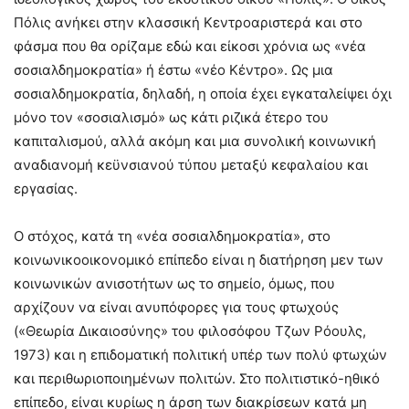
Πόλις ανήκει στην κλασσική Κεντροαριστερά και στο
φάσμα που θα ορίζαμε εδώ και είκοσι χρόνια ως «νέα
σοσιαλδημοκρατία» ή έστω «νέο Κέντρο». Ως μια
σοσιαλδημοκρατία, δηλαδή, η οποία έχει εγκαταλείψει όχι
μόνο τον «σοσιαλισμό» ως κάτι ριζικά έτερο του
καπιταλισμού, αλλά ακόμη και μια συνολική κοινωνική
αναδιανομή κεϋνσιανού τύπου μεταξύ κεφαλαίου και
εργασίας.
Ο στόχος, κατά τη «νέα σοσιαλδημοκρατία», στο
κοινωνικοοικονομικό επίπεδο είναι η διατήρηση μεν των
κοινωνικών ανισοτήτων ως το σημείο, όμως, που
αρχίζουν να είναι ανυπόφορες για τους φτωχούς
(«Θεωρία Δικαιοσύνης» του φιλοσόφου Τζων Ρόουλς,
1973) και η επιδοματική πολιτική υπέρ των πολύ φτωχών
και περιθωριοποιημένων πολιτών. Στο πολιτιστικό-ηθικό
επίπεδο, είναι κυρίως η άρση των διακρίσεων κατά μη