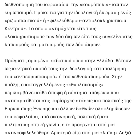
διεθνοποίηση του κεφαλαίου, την «κοσμόπολιν» και τον
ευρωπαϊσμό. Πρόκειται για την ιδεολογική έκφραση ενός
«ριζοσπαστικού» ή «φιλελεύθερου-αντιολοκληρωτικού
Κέντρου». Το οποίο αντιμάχεται είτε τους
ολοκληρωτισμούς των δύο άκρων είτε τους συγκλίνοντες
λαϊκισμούς και ρατσισμούς των δύο άκρων.
Πράγματι, ορισμένοι εκδοτικοί οίκοι στην Ελλάδα, θέτουν
ως κεντρικό σκοπό τους την ιδεολογική καταπολέμηση
του «αντιευρωπαϊσμού» ή του «εθνολαϊκισμού». Στην
πράξη, ο καταγγελλόμενος «εθνολαϊκισμός»
περιλαμβάνει κάθε άποψη ή σύστημα απόψεων που
αντιπαρατίθεται στις κυρίαρχες στάσεις και πολιτικές της
Ευρωπαϊκής Ένωσης και άλλων διεθνών ολοκληρώσεων
του κεφαλαίου, από οικονομική, πολιτική ή και
πολιτιστική οπτική γωνία, είτε προέρχεται από μια
αντινεοφιλελεύθερη Αριστερά είτε από μια «λαϊκή» Δεξιά