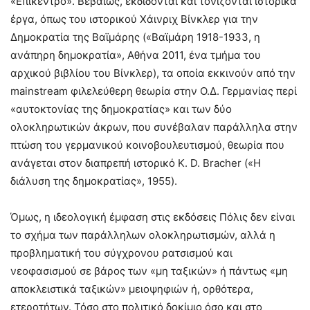
«Επίκεντρο». Βεβαίως, εκδίδονται και τονίζονται ιστορικά
έργα, όπως του ιστορικού Χάινριχ Βίνκλερ για την
Δημοκρατία της Βαϊμάρης («Βαϊμάρη 1918-1933, η
ανάπηρη δημοκρατία», Αθήνα 2011, ένα τμήμα του
αρχικού βιβλίου του Βίνκλερ), τα οποία εκκινούν από την
mainstream φιλελεύθερη θεωρία στην Ο.Δ. Γερμανίας περί
«αυτοκτονίας της δημοκρατίας» και των δύο
ολοκληρωτικών άκρων, που συνέβαλαν παράλληλα στην
πτώση του γερμανικού κοινοβουλευτισμού, θεωρία που
ανάγεται στον διαπρεπή ιστορικό K. D. Bracher («Η
διάλυση της δημοκρατίας», 1955).
Όμως, η ιδεολογική έμφαση στις εκδόσεις Πόλις δεν είναι
το σχήμα των παράλληλων ολοκληρωτισμών, αλλά η
προβληματική του σύγχρονου ρατσισμού και
νεοφασισμού σε βάρος των «μη ταξικών» ή πάντως «μη
αποκλειστικά ταξικών» μειοψηφιών ή, ορθότερα,
ετεροτήτων. Τόσο στο πολιτικό δοκίμιο όσο και στο