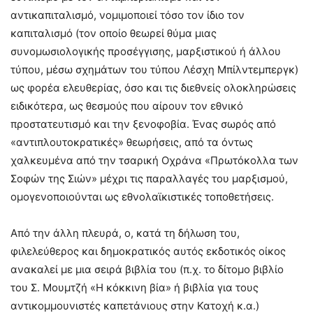
αντικαπιταλισμό, νομιμοποιεί τόσο τον ίδιο τον
καπιταλισμό (τον οποίο θεωρεί θύμα μιας
συνομωσιολογικής προσέγγισης, μαρξιστικού ή άλλου
τύπου, μέσω σχημάτων του τύπου Λέσχη Μπίλντεμπεργκ)
ως φορέα ελευθερίας, όσο και τις διεθνείς ολοκληρώσεις
ειδικότερα, ως θεσμούς που αίρουν τον εθνικό
προστατευτισμό και την ξενοφοβία. Ένας σωρός από
«αντιπλουτοκρατικές» θεωρήσεις, από τα όντως
χαλκευμένα από την τσαρική Οχράνα «Πρωτόκολλα των
Σοφών της Σιών» μέχρι τις παραλλαγές του μαρξισμού,
ομογενοποιούνται ως εθνολαϊκιστικές τοποθετήσεις.
Από την άλλη πλευρά, ο, κατά τη δήλωση του,
φιλελεύθερος και δημοκρατικός αυτός εκδοτικός οίκος
ανακαλεί με μια σειρά βιβλία του (π.χ. το δίτομο βιβλίο
του Σ. Μουμτζή «Η κόκκινη βία» ή βιβλία για τους
αντικομμουνιστές καπετάνιους στην Κατοχή κ.α.)