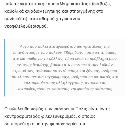
παλιάς «κρατιστικής σοσιαλδημοκρατίας» (διάβαζε,
καθολικά αναδιανεμητικής και στηριγμένης στα
συνδικάτα) και καθαρού χαγεκιανού
νεοφιλελευθερισμού.
Αυτό που παλιά καταγραφόταν ως «ματαίωση της
επανάστασης» των παλιών 68άρηδων, που κρατά, όμως,
και μια σπίθα για το μέλλον, τώρα είναι το πρόβλημα μιας
έντονης διαμάχης βασικά στο εσωτερικό των λαϊκών
στρωμάτων, ανάμεσα σε «ντόπιους» και ξένους, ανάμεσα
σε «λευκούς» και «έγχρωμους», ανάμεσα σε ρατσιστές και
καλοπροαίρετους αλληλέγγυους, ανάμεσα σε
«εκπαιδευμένους» μπάτσους και φασίστες μπάτσους
Ο φιλελευθερισμός των εκδόσεων Πόλις είναι ένας
κεντροαριστερός φιλελευθερισμός, ο οποίος
συμπορεύτηκε με την φυσιογνωμία του