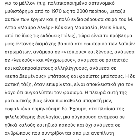
για το μέλλον (π.χ. πολιτικοποιημένο αστυνομικό
μυθιστόρημα από το 1970 ως το 2000 περίπου, μεταξύ
αυτών των έργων και η πολύ ενδιαφέρουσα σειρά του Μ.
Αττιά «Μαύρο Αλγέρι- Κόκκινη Μασσαλία, Paris Blues,
από τις ίδιες τις εκδόσεις Πόλις), τώρα είναι το πρόβλημα
μιας έντονης διαμάχης βασικά στο εσωτερικό των λαϊκών
στρωμάτων, ανάμεσα σε «ντόπιους» και ξένους, ανάμεσα
σε «λευκούς» και «έγχρωμους», ανάμεσα σε ρατσιστές
και καλοπροαίρετους αλληλέγγυους, ανάμεσα σε
«εκπαιδευμένους» μπάτσους και φασίστες μπάτσους. Η δε
αστική τάξη, όταν επικρίνεται, είναι αποκλειστικά για τον
λόγο ότι συγκαλύπτει τον φασισμό. Η πλευρά αυτή της
ρατσιστικής βίας είναι πια καθόλα υπαρκτή μεν,
εσφαλμένα ερμηνεύσιμη δε. Έχουμε, στα πλαίσια της
φιλελεύθερης ιδεολογίας, μια σύγκρουση ανάμεσα σε
ηθικά καλούς και ηθικά κακούς και όχι ανάμεσα σε
ανθρώπους που συντρίβονται από μια ανεπίλυτη