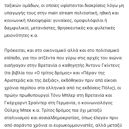
ταξικών ομάδων, οι οποίες υφίστανται διακρίσεις λόγω μη
υπαγωγής τους στην main stream πολιτιστική, ηθική και
κοινωνική πλειοψηφία: γυναίκες, ομοφυλόφιλοι ή
διεμφυλικοί, μετανάστες, θρησκευτικές και φυλετικές
μειονότητες κ.α.
Πρόκειται, και στο οικονομικό αλλά και στο πολιτισμικό
επίπεδο, για την ατζέντα που γύρω στις αρχές του αιώνα
εισήγαγαν στην Βρετανία ο καθηγητής Άντονυ Γκίντενς
(τα βιβλία του «Ο τρίτος δρόμος» και «Πέραν της
Αριστεράς και της Δεξιάς», εκδόθηκαν πριν από είκοσι
χρόνια περίπου στα ελληνικά από τις εκδόσεις Πόλις), οι
πρώην πρωθυπουργοί Τόνυ Μπλερ στη Βρετανία και
Γκέρχαρντ Σραίντερ στη Γερμανία, ο κοινωνιολόγος
Ούλριχ Μπεκ κ.α. Τρίτος δρόμος πια όχι μεταξύ
σταλινισμού και σοσιαλδημοκρατίας, όπως έλεγαν πριν
από σαράντα χρόνια οι ευρωκομμουνιστές, αλλά μεταξύ