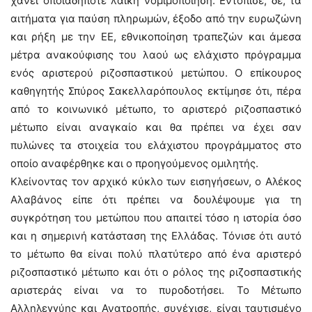
χάνει οποιαδήποτε λαϊκή νομιμοποίηση. Εντόπισε, δε, τα
αιτήματα για παύση πληρωμών, έξοδο από την ευρωζώνη
και ρήξη με την ΕΕ, εθνικοποίηση τραπεζών και άμεσα
μέτρα ανακούφισης του λαού ως ελάχιστο πρόγραμμα
ενός αριστερού ριζοσπαστικού μετώπου. Ο επίκουρος
καθηγητής Σπύρος Σακελλαρόπουλος εκτίμησε ότι, πέρα
από το κοινωνικό μέτωπο, το αριστερό ριζοσπαστικό
μέτωπο είναι αναγκαίο και θα πρέπει να έχει σαν
πυλώνες τα στοιχεία του ελάχιστου προγράμματος στο
οποίο αναφέρθηκε και ο προηγούμενος ομιλητής.
Κλείνοντας τον αρχικό κύκλο των εισηγήσεων, ο Αλέκος
Αλαβάνος είπε ότι πρέπει να δουλέψουμε για τη
συγκρότηση του μετώπου που απαιτεί τόσο η ιστορία όσο
και η σημερινή κατάσταση της Ελλάδας. Τόνισε ότι αυτό
το μέτωπο θα είναι πολύ πλατύτερο από ένα αριστερό
ριζοσπαστικό μέτωπο και ότι ο ρόλος της ριζοσπαστικής
αριστεράς είναι να το πυροδοτήσει. Το Μέτωπο
Αλληλεγγύης και Ανατροπής, συνέχισε, είναι ταυτισμένο