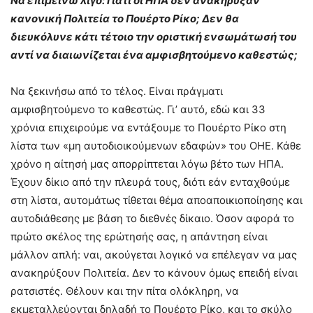
Να επιμείνω λίγο: Γιατί οι ΗΠΑ δεν ανακήρυξαν
κανονική Πολιτεία το Πουέρτο Ρίκο; Δεν θα
διευκόλυνε κάτι τέτοιο την οριστική ενσωμάτωσή του
αντί να διαιωνίζεται ένα αμφισβητούμενο καθεστώς;
Να ξεκινήσω από το τέλος. Είναι πράγματι
αμφισβητούμενο το καθεστώς. Γι’ αυτό, εδώ και 33
χρόνια επιχειρούμε να εντάξουμε το Πουέρτο Ρίκο στη
λίστα των «μη αυτοδιοικούμενων εδαφών» του ΟΗΕ. Κάθε
χρόνο η αίτησή μας απορρίπτεται λόγω βέτο των ΗΠΑ.
Έχουν δίκιο από την πλευρά τους, διότι εάν ενταχθούμε
στη λίστα, αυτομάτως τίθεται θέμα αποαποικιοποίησης και
αυτοδιάθεσης με βάση το διεθνές δίκαιο. Όσον αφορά το
πρώτο σκέλος της ερώτησής σας, η απάντηση είναι
μάλλον απλή: ναι, ακούγεται λογικό να επέλεγαν να μας
ανακηρύξουν Πολιτεία. Δεν το κάνουν όμως επειδή είναι
ρατσιστές. Θέλουν και την πίτα ολόκληρη, να
εκμεταλλεύονται δηλαδή το Πουέρτο Ρίκο, και το σκύλο