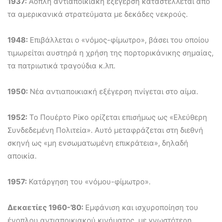
1937:
Άοπλη αντιαποικιακή εξέγερση καταστέλλεται από
τα αμερικανικά στρατεύματα με δεκάδες νεκρούς.
1948:
Επιβάλλεται ο «νόμος-φίμωτρο», βάσει του οποίου
τιμωρείται αυστηρά η χρήση της πορτορικάνικης σημαίας,
τα πατριωτικά τραγούδια κ.λπ.
1950:
Νέα αντιαποικιακή εξέγερση πνίγεται στο αίμα.
1952:
Το Πουέρτο Ρίκο ορίζεται επισήμως ως «Ελεύθερη
Συνδεδεμένη Πολιτεία». Αυτό μεταφράζεται στη διεθνή
σκηνή ως «μη ενσωματωμένη επικράτεια», δηλαδή
αποικία.
1957:
Κατάργηση του «νόμου-φίμωτρο».
Δεκαετίες 1960-’80:
Εμφάνιση και ισχυροποίηση του
ένοπλου αντιαποικιακού κινήματος, με γνωστότερη