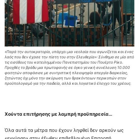
«Παρά την αυτοκρατορία, υπάρχει μια νεολαία που αγωνίζεται και ένας
λαός που δεν έχασε την πίστη του στην Ελευθερία»: Σύνθημα σε μία από
τις εισόδους του κατειλημμένου Πανεπιστημίου του Πουέρτο Ρίκο.
Προχθές το βράδυ μια πρωτοφανής σε όγκο γενική συνέλευση 10.000
φοιτητών αποφάσισε με συντριπτική πλειοψηφία απεργία διαρκείας,
ζητώντας όχι μόνο την ακύρωση των δρακόντειων περικοπών στον
προϋπολογισμό για την παιδεία, αλλά και λογιστικό έλεγχο του χρέους.
Χούντα επιτήρησης με λαμπρή προϋπηρεσία…
Όλα αυτά τα μέτρα που έχουν ληφθεί δεν αρκούν ως
«εγγύηση» στην έξωθεν επιβεβλημένη Επιτροπή