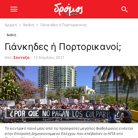
Αρχική
διεθνή
Γιάνκηδες ή Πορτορικανοί;
διεθνή
Γιάνκηδες ή Πορτορικανοί;
Από
Σύνταξη
-
12 Απριλίου, 2017
Το κεντρικό πανό μίας από τις πρόσφατες μεγάλες διαδηλώσεις ενάντια
στην Επιτροπή Δημοσιονομικού Ελέγχου που επέβαλαν οι ΗΠΑ στο