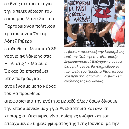
διεθνής εκστρατεία για
την απελευθέρωση του
δικού μας Μαντέλα, του
Πορτορικάνου πολιτικού
κρατούμενου Όσκαρ
Λόπεζ Ριβέρα,
ευοδώθηκε. Μετά από 35
Η βασική αποστολή της διορισμένης
χρόνια φυλάκισης στις
από την Ουάσιγκτον «Επιτροπής
Δημοσιονομικού Ελέγχου» είναι να
ΗΠΑ, στις 17 Μαΐου ο
διασφαλίσει ότι θα πληρωθούν οι
Όσκαρ θα επιστρέψει
πιστωτές του Πουέρτο Ρίκο, ακόμα
και πριν ικανοποιηθούν οι βασικές
στην πατρίδα, και
ανάγκες της κοινωνίας.
αναμένουμε με το κύρος
του να προωθήσει
αποφασιστικά την ενότητα μεταξύ όλων όσων δίνουμε
την «προαιώνια» μάχη για Ανεξαρτησία και εθνική
κυριαρχία. Οι στιγμές είναι κρίσιμες ενόψει και του
επερχόμενου δημοψηφίσματος της 17ης Ιουνίου, με την