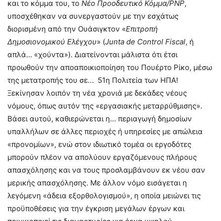
και το κόμμα του, το
Νέο Προοδευτικό Κόμμα/PNP
,
υποσχέθηκαν να συνεργαστούν με την εσχάτως
διορισμένη από την Ουάσιγκτον «
Επιτροπή
Δημοσιονομικού
Ελέγχου
» (
Junta
de
Control
Fiscal
, ή
απλά… «χούντα»). Διατείνονται μάλιστα ότι έτσι
προωθούν την αποαποικιοποίηση του Πουέρτο Ρίκο, μέσω
της μετατροπής του σε… 51η Πολιτεία των ΗΠΑ!
Ξεκίνησαν λοιπόν τη νέα χρονιά με δεκάδες νέους
νόμους, όπως αυτόν της «εργασιακής μεταρρύθμισης».
Βάσει αυτού, καθιερώνεται η… περιαγωγή δημοσίων
υπαλλήλων σε άλλες περιοχές ή υπηρεσίες με απώλεια
«προνομίων», ενώ στον ιδιωτικό τομέα οι εργοδότες
μπορούν πλέον να απολύουν εργαζόμενους πλήρους
απασχόλησης και να τους προσλαμβάνουν εκ νέου σαν
μερικής απασχόλησης. Με άλλον νόμο εισάγεται η
λεγόμενη «άδεια εξορθολογισμού», η οποία μειώνει τις
προϋποθέσεις για την έγκριση μεγάλων έργων και