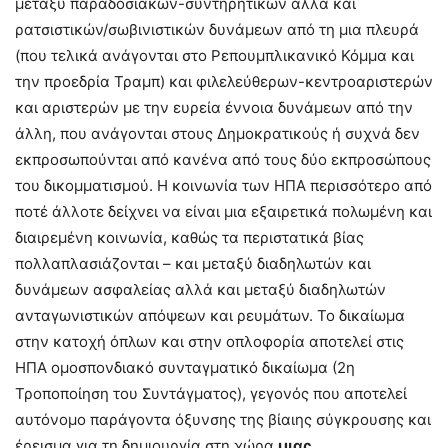
μεταξύ παραδοσιακών-συντηρητικών αλλά και
ρατσιστικών/σωβινιστικών δυνάμεων από τη μια πλευρά
(που τελικά ανάγονται στο Ρεπουμπλικανικό Κόμμα και
την προεδρία Τραμπ) και φιλελεύθερων-κεντροαριστερών
και αριστερών με την ευρεία έννοια δυνάμεων από την
άλλη, που ανάγονται στους Δημοκρατικούς ή συχνά δεν
εκπροσωπούνται από κανένα από τους δύο εκπροσώπους
του δικομματισμού. Η κοινωνία των ΗΠΑ περισσότερο από
ποτέ άλλοτε δείχνει να είναι μια εξαιρετικά πολωμένη και
διαιρεμένη κοινωνία, καθώς τα περιστατικά βίας
πολλαπλασιάζονται – και μεταξύ διαδηλωτών και
δυνάμεων ασφαλείας αλλά και μεταξύ διαδηλωτών
ανταγωνιστικών απόψεων και ρευμάτων. Το δικαίωμα
στην κατοχή όπλων και στην οπλοφορία αποτελεί στις
ΗΠΑ ομοσπονδιακό συνταγματικό δικαίωμα (2η
Τροποποίηση του Συντάγματος), γεγονός που αποτελεί
αυτόνομο παράγοντα όξυνσης της βίαιης σύγκρουσης και
έρεισμα για τη δημιουργία στη χώρα
μιας