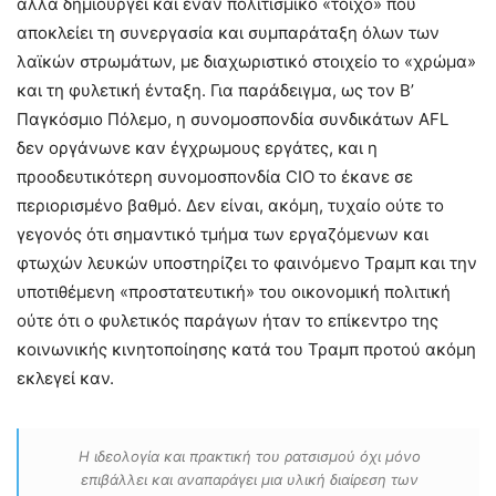
αλλά δημιουργεί και έναν πολιτισμικό «τοίχο» που
αποκλείει τη συνεργασία και συμπαράταξη όλων των
λαϊκών στρωμάτων, με διαχωριστικό στοιχείο το «χρώμα»
και τη φυλετική ένταξη. Για παράδειγμα, ως τον Β’
Παγκόσμιο Πόλεμο, η συνομοσπονδία συνδικάτων AFL
δεν οργάνωνε καν έγχρωμους εργάτες, και η
προοδευτικότερη συνομοσπονδία CIO το έκανε σε
περιορισμένο βαθμό. Δεν είναι, ακόμη, τυχαίο ούτε το
γεγονός ότι σημαντικό τμήμα των εργαζόμενων και
φτωχών λευκών υποστηρίζει το φαινόμενο Τραμπ και την
υποτιθέμενη «προστατευτική» του οικονομική πολιτική
ούτε ότι ο φυλετικός παράγων ήταν το επίκεντρο της
κοινωνικής κινητοποίησης κατά του Τραμπ προτού ακόμη
εκλεγεί καν.
Η ιδεολογία και πρακτική του ρατσισμού όχι μόνο
επιβάλλει και αναπαράγει μια υλική διαίρεση των