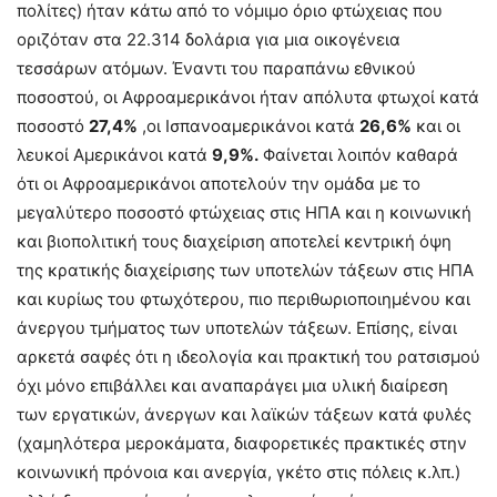
πολίτες) ήταν κάτω από το νόμιμο όριο φτώχειας που
οριζόταν στα 22.314 δολάρια για μια οικογένεια
τεσσάρων ατόμων. Έναντι του παραπάνω εθνικού
ποσοστού, οι Αφροαμερικάνοι ήταν απόλυτα φτωχοί κατά
ποσοστό
27,4%
,οι Ισπανοαμερικάνοι κατά
26,6%
και οι
λευκοί Αμερικάνοι κατά
9,9%.
Φαίνεται λοιπόν καθαρά
ότι οι Αφροαμερικάνοι αποτελούν την ομάδα με το
μεγαλύτερο ποσοστό φτώχειας στις ΗΠΑ και η κοινωνική
και βιοπολιτική τους διαχείριση αποτελεί κεντρική όψη
της κρατικής διαχείρισης των υποτελών τάξεων στις ΗΠΑ
και κυρίως του φτωχότερου, πιο περιθωριοποιημένου και
άνεργου τμήματος των υποτελών τάξεων. Επίσης, είναι
αρκετά σαφές ότι η ιδεολογία και πρακτική του ρατσισμού
όχι μόνο επιβάλλει και αναπαράγει μια υλική διαίρεση
των εργατικών, άνεργων και λαϊκών τάξεων κατά φυλές
(χαμηλότερα μεροκάματα, διαφορετικές πρακτικές στην
κοινωνική πρόνοια και ανεργία, γκέτο στις πόλεις κ.λπ.)