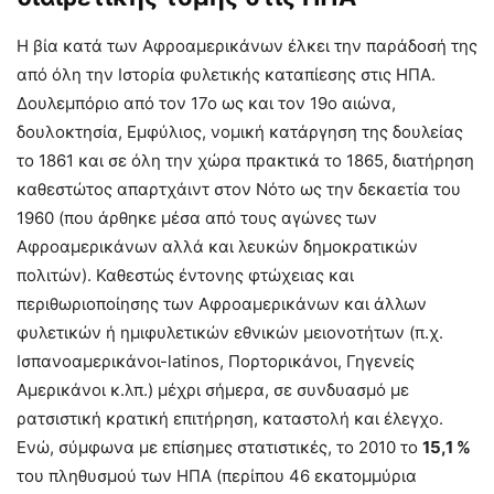
Η βία κατά των Αφροαμερικάνων έλκει την παράδοσή της
από όλη την Ιστορία φυλετικής καταπίεσης στις ΗΠΑ.
Δουλεμπόριο από τον 17ο ως και τον 19ο αιώνα,
δουλοκτησία, Εμφύλιος, νομική κατάργηση της δουλείας
το 1861 και σε όλη την χώρα πρακτικά το 1865, διατήρηση
καθεστώτος απαρτχάιντ στον Νότο ως την δεκαετία του
1960 (που άρθηκε μέσα από τους αγώνες των
Αφροαμερικάνων αλλά και λευκών δημοκρατικών
πολιτών). Καθεστώς έντονης φτώχειας και
περιθωριοποίησης των Αφροαμερικάνων και άλλων
φυλετικών ή ημιφυλετικών εθνικών μειονοτήτων (π.χ.
Ισπανοαμερικάνοι-latinos, Πορτορικάνοι, Γηγενείς
Αμερικάνοι κ.λπ.) μέχρι σήμερα, σε συνδυασμό με
ρατσιστική κρατική επιτήρηση, καταστολή και έλεγχο.
Ενώ, σύμφωνα με επίσημες στατιστικές, το 2010 το
15,1 %
του πληθυσμού των ΗΠΑ (περίπου 46 εκατομμύρια