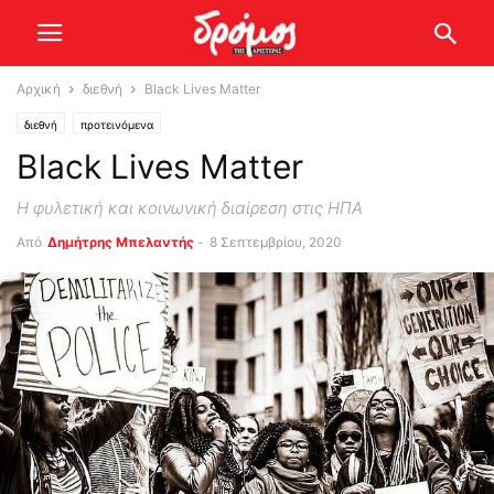
Αρχική
διεθνή
Black Lives Matter
διεθνή
προτεινόμενα
Black Lives Matter
Η φυλετική και κοινωνική διαίρεση στις ΗΠΑ
Από
Δημήτρης Μπελαντής
-
8 Σεπτεμβρίου, 2020