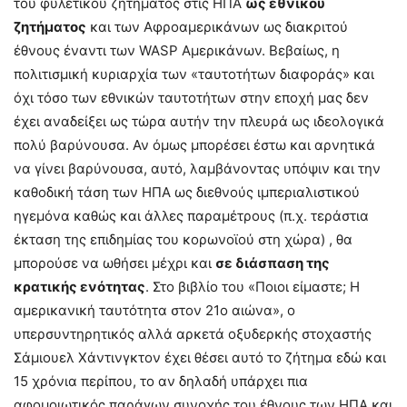
του φυλετικού ζητήματος στις ΗΠΑ
ως εθνικού
ζητήματος
και των Αφροαμερικάνων ως διακριτού
έθνους έναντι των WASP Αμερικάνων. Βεβαίως, η
πολιτισμική κυριαρχία των «ταυτοτήτων διαφοράς» και
όχι τόσο των εθνικών ταυτοτήτων στην εποχή μας δεν
έχει αναδείξει ως τώρα αυτήν την πλευρά ως ιδεολογικά
πολύ βαρύνουσα. Αν όμως μπορέσει έστω και αρνητικά
να γίνει βαρύνουσα, αυτό, λαμβάνοντας υπόψιν και την
καθοδική τάση των ΗΠΑ ως διεθνούς ιμπεριαλιστικού
ηγεμόνα καθώς και άλλες παραμέτρους (π.χ. τεράστια
έκταση της επιδημίας του κορωνοϊού στη χώρα) , θα
μπορούσε να ωθήσει μέχρι και
σε διάσπαση της
κρατικής ενότητας
. Στο βιβλίο του «Ποιοι είμαστε; Η
αμερικανική ταυτότητα στον 21ο αιώνα», ο
υπερσυντηρητικός αλλά αρκετά οξυδερκής στοχαστής
Σάμιουελ Χάντινγκτον έχει θέσει αυτό το ζήτημα εδώ και
15 χρόνια περίπου, το αν δηλαδή υπάρχει πια
αφομοιωτικός παράγων συνοχής του έθνους των ΗΠΑ και