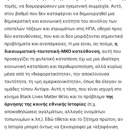
τομής, να διαμορφώσουν μια ηγεμονική συμμαχία. Αυτό,
στον βαθμό που δεν καταφέρνει να δημιουργηθεί μια
δημοκρατική και κοινωνική ενότητα του συνόλου των
υποτελών τάξεων και στρωμάτων στις ΗΠΑ, οδηγεί προς
δύο κατευθύνσεις, που και οι δύο μοιράζονται σημαντικά
προβλήματα και ανεπάρκειες. Η μια είναι, ας πούμε,
η
δικαιωματική-ταυτοτική-ΜΚΟ κατεύθυνση
, αυτή που
προσεγγίζει τη φυλετική καταπίεση όχι ως μια ιδιαίτερη
κοινωνική καταπίεση και περιθωριοποίηση, αλλά κυρίως
μέσα από τη «διαφορετικότητα», την αποκλίνουσα
ταυτότητα, τη «μη αμερικανικότητα», όπως θα έλεγαν οι
ομάδες τύπου Αντίφα. Αυτή η τάση, που είναι ισχυρή στο
κίνημα Black Lives Matter θέτει και το πρόβλημα
της
άρνησης της κοινής εθνικής Ιστορίας
(π.χ.
αποκαθηλώσεις αγαλμάτων, αλλαγές ονομάτων
τοπωνυμίων κ.λπ.). Εδώ τίθεται και το ζήτημα πρώτον, αν
η Ιστορία μπορεί όντως να ξαναγραφεί με «εξαφάνιση