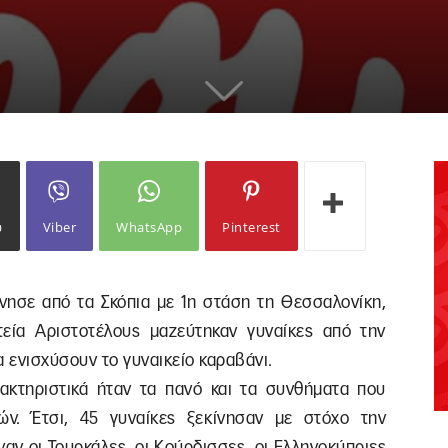
ω
Viber
WhatsApp
Pinterest
ίνησε από τα Σκόπια με 1η στάση τη Θεσσαλονίκη,
εία Αριστοτέλους μαζεύτηκαν γυναίκες από την
να ενισχύσουν το γυναικείο καραβάνι.
ακτηριστικά ήταν τα πανό και τα συνθήματα που
ών. Έτσι, 45 γυναίκες ξεκίνησαν με στόχο την
ναν οι Τουρκάλες, οι Κούρδισσες, οι Ελληνοκύπριες