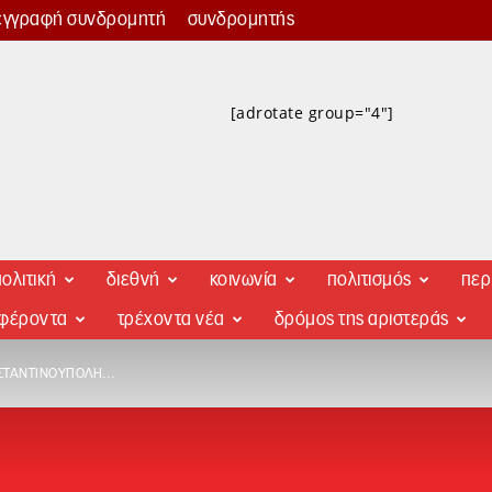
εγγραφή συνδρομητή
συνδρομητής
[adrotate group="4"]
ολιτική
διεθνή
κοινωνία
πολιτισμός
περ
αφέροντα
τρέχοντα νέα
δρόμος της αριστεράς
ΝΣΤΑΝΤΙΝΟΎΠΟΛΗ…