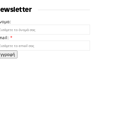
ewsletter
νομα:
mail:
*
Εγγραφή