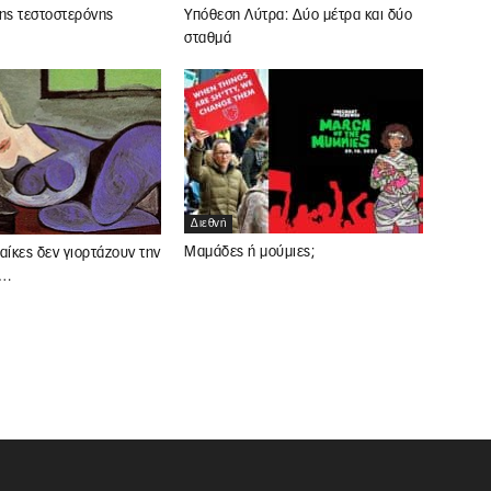
της τεστοστερόνης
Υπόθεση Λύτρα: Δύο μέτρα και δύο
σταθμά
Διεθνή
Μαμάδες ή μούμιες;
αίκες δεν γιορτάζουν την
υ…