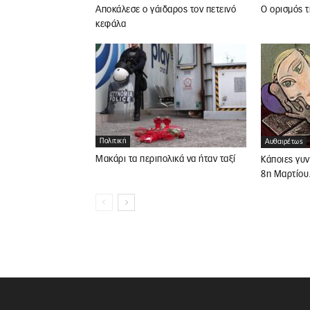
Αποκάλεσε ο γάιδαρος τον πετεινό
Ο ορισμός 
κεφάλα
Πολιτική
Αυθαιρέτως
Μακάρι τα περιπολικά να ήταν ταξί
Κάποιες γυν
8η Μαρτίο