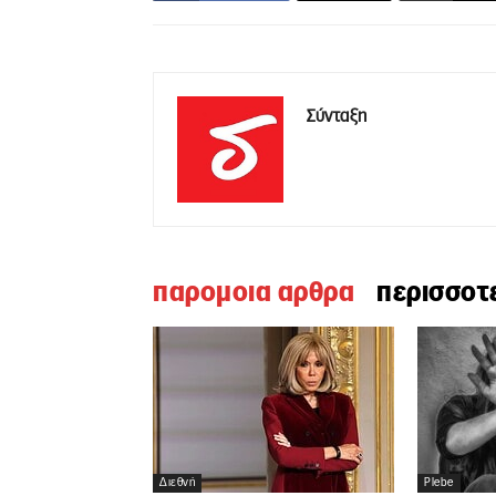
Σύνταξη
παρομοια αρθρα
περισσοτ
Διεθνή
Plebe