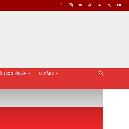
ίπτερο ιδεών
στήλες