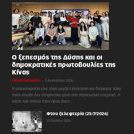
Ο ξεπεσμός της Δύσης και οι
δημοκρατικές πρωτοβουλίες της
Κίνας
-
Στέλιος Ελληνιάδης
2 Αυγούστου, 2026
Η αποικιοκρατία είχε τόσο μεγάλη επέκταση και διήρκεσε τόσο
πολύ επειδή δεν στηρίχτηκε μόνο στη στρατιωτική υπεροχή. Η
ισχύς των όπλων ήταν όρος άνευ...
Φτου ξελεφτερία (25/7/2026)
30 Ιουλίου, 2026