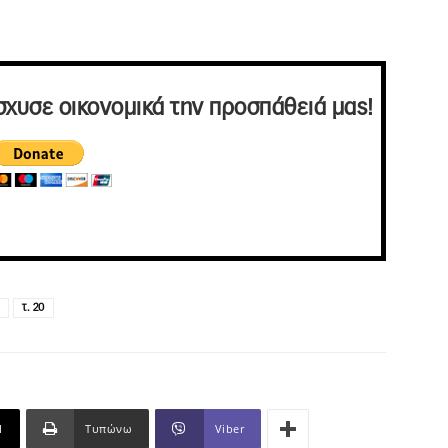
σχυσε οικονομικά την προσπάθειά μας!
τ. 20
l
Τυπώνω
Viber