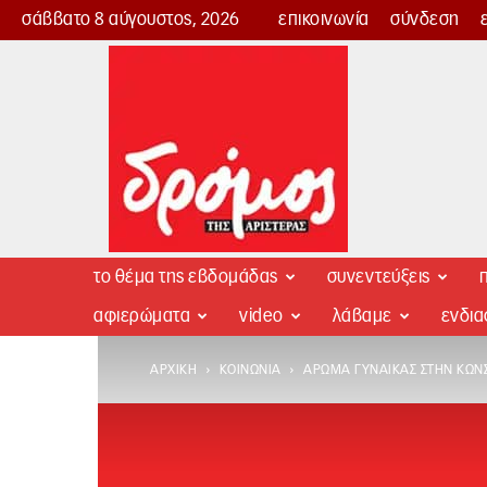
σάββατο 8 αύγουστος, 2026
επικοινωνία
σύνδεση
Δρόμος
της
Αριστεράς
το θέμα της εβδομάδας
συνεντεύξεις
π
αφιερώματα
video
λάβαμε
ενδι
ΑΡΧΙΚΉ
ΚΟΙΝΩΝΊΑ
ΆΡΩΜΑ ΓΥΝΑΊΚΑΣ ΣΤΗΝ ΚΩ