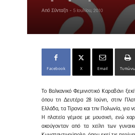
Από
Σύνταξη
-
5 Ιουλίου, 2010
Facebook
X
Email
Τυπών
Το Βαλκανικό Φεμινιστικό Καραβάνι ξεκ
όπου τη Δευτέρα 28 Ιούνη, στην Πλατ
Ελλάδα, τα Τίρανα και την Πολωνία, για 
Η πλατεία γέμισε με μουσική, ενώ χαρ
ακούγονταν από τα χείλη των γυναικ
Κωνσταντινούπολη, όπου εκεί τις περίμε