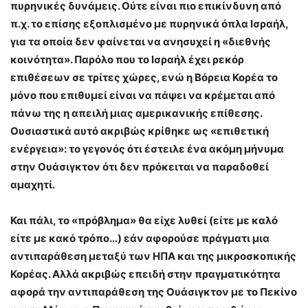
πυρηνικές δυνάμεις. Ούτε είναι πιο επικίνδυνη από
π.χ. το επίσης εξοπλισμένο με πυρηνικά όπλα Ισραήλ,
για τα οποία δεν φαίνεται να ανησυχεί η «διεθνής
κοινότητα». Παρόλο που το Ισραήλ έχει ρεκόρ
επιθέσεων σε τρίτες χώρες, ενώ η Βόρεια Κορέα το
μόνο που επιθυμεί είναι να πάψει να κρέμεται από
πάνω της η απειλή μιας αμερικανικής επίθεσης.
Ουσιαστικά αυτό ακριβώς κρίθηκε ως «επιθετική
ενέργεια»: το γεγονός ότι έστειλε ένα ακόμη μήνυμα
στην Ουάσιγκτον ότι δεν πρόκειται να παραδοθεί
αμαχητί.
Και πάλι, το «πρόβλημα» θα είχε λυθεί (είτε με καλό
είτε με κακό τρόπο…) εάν αφορούσε πράγματι μια
αντιπαράθεση μεταξύ των ΗΠΑ και της μικροσκοπικής
Κορέας. Αλλά ακριβώς επειδή στην πραγματικότητα
αφορά την αντιπαράθεση της Ουάσιγκτον με το Πεκίνο