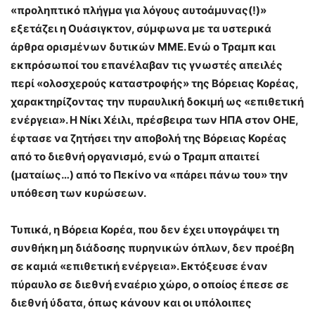
«προληπτικό πλήγμα για λόγους αυτοάμυνας(!)»
εξετάζει η Ουάσιγκτον, σύμφωνα με τα υστερικά
άρθρα ορισμένων δυτικών ΜΜΕ. Ενώ ο Τραμπ και
εκπρόσωποί του επανέλαβαν τις γνωστές απειλές
περί «ολοσχερούς καταστροφής» της Βόρειας Κορέας,
χαρακτηρίζοντας την πυραυλική δοκιμή ως «επιθετική
ενέργεια». Η Νίκι Χέιλι, πρέσβειρα των ΗΠΑ στον ΟΗΕ,
έφτασε να ζητήσει την αποβολή της Βόρειας Κορέας
από το διεθνή οργανισμό, ενώ ο Τραμπ απαιτεί
(ματαίως…) από το Πεκίνο να «πάρει πάνω του» την
υπόθεση των κυρώσεων.
Τυπικά, η Βόρεια Κορέα, που δεν έχει υπογράψει τη
συνθήκη μη διάδοσης πυρηνικών όπλων, δεν προέβη
σε καμιά «επιθετική ενέργεια». Εκτόξευσε έναν
πύραυλο σε διεθνή εναέριο χώρο, ο οποίος έπεσε σε
διεθνή ύδατα, όπως κάνουν και οι υπόλοιπες