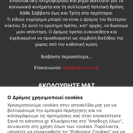
Εναλλακτική πληροφόρηση και βήμα διαλόγου για τα
κοινωνικά κινήματα και τη συλλογική πολιτική δράση.
Κάθε Σάββατο έως και Τρίτη στα περίπτερα.
Τι είδους εγχείρημα μπορεί να είναι ο Δρόμος του δεύτερου
κύκλου; Σε αυτό το ερώτημα πρέπει, κατ’ αρχάς, να δώσουμε
μιαν απάντηση. Ο Δρόμος πρέπει ενσυνείδητα και
σχεδιασμένα να προσδιοριστεί ως συμβολή διεξόδου της
χώρας από την καθολική κρίση.
διαβάστε περισσότερα...
Επικοινωνία:
info@edromos.gr
ΑΚΟΛΟΥΘΗΣΕ ΜΑΣ
Ο Δρόμος χρησιμοποιεί cookies
Χρησιμοποιούμε cookies στην ιστοσελίδα μας για να
βελτιώσουμε την εμπειρία περιήγησης και να
καταγράφουμε τις προτιμήσεις σας όταν επισκέπτεστε
ξανά το edromos.gr. Κλικάροντας στο "Αποδοχή όλων",
συναινείτε στη χρήση όλων των cookies. Παρόλαυτα,
Εγγραφή συνδρομητή
Πολιτική
Διεθνή
Κοινωνία
μπορείτε να επισκεφθείτε τις "Ρυθμίσεις Cookies" για να