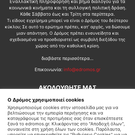
Εναλλακτική πληροφόρηση και βήμα διαλόγου για τα
κοινωνικά κινήματα και τη συλλογική πολιτική δράση.
Κάθε Σάββατο έως και Τρίτη στα περίπτερα.
Τι είδους εγχείρημα μπορεί να είναι ο Δρόμος του δεύτερου
κύκλου; Σε αυτό το ερώτημα πρέπει, κατ’ αρχάς, να δώσουμε
μιαν απάντηση. Ο Δρόμος πρέπει ενσυνείδητα και
σχεδιασμένα να προσδιοριστεί ως συμβολή διεξόδου της
χώρας από την καθολική κρίση.
διαβάστε περισσότερα...
Επικοινωνία:
info@edromos.gr
ΑΚΟΛΟΥΘΗΣΕ ΜΑΣ
Ο Δρόμος χρησιμοποιεί cookies
Χρησιμοποιούμε cookies στην ιστοσελίδα μας για να
βελτιώσουμε την εμπειρία περιήγησης και να
καταγράφουμε τις προτιμήσεις σας όταν επισκέπτεστε
ξανά το edromos.gr. Κλικάροντας στο "Αποδοχή όλων",
συναινείτε στη χρήση όλων των cookies. Παρόλαυτα,
Εγγραφή συνδρομητή
Πολιτική
Διεθνή
Κοινωνία
μπορείτε να επισκεφθείτε τις "Ρυθμίσεις Cookies" για να