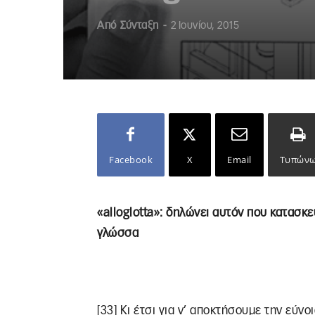
Από
Σύνταξη
-
2 Ιουνίου, 2015
Facebook
X
Email
Τυπών
«alloglotta»: δηλώνει αυτόν που κατασκ
γλώσσα
[33] Κι έτσι για ν’ αποκτήσουμε την εύν