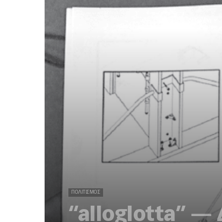
ΠΟΛΙΤΙΣΜΌΣ
“alloglotta” —