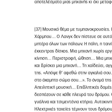
αποτελέσματα μιας μηχανής κι όχι μεταφ
[37] Μουσικό θέμα με τυμπανοκρουσίες. 
Χάρμπου… Ο Λανγκ δεν πίστευε σε αυτό.
μητέρα όλων των πόλεων. Η πόλη, η ταινί
έκκεντρος δίσκος. Μια μηχανή χωρίς ερ
κίνηση… Περιστροφή, ώθηση… Μια μηχα
και βρίσκει μια μηχανή… Τη χαϊδεύει, αγ
της. «Απόψε θ’ αφεθώ στην αγκαλιά σου
στο άκαμπτο σώμα σου…». Το όνομά της
Απειλητική μουσική… Επιβλητικές δομές
δεσπόζουν σε κάθε πλευρά του δρόμου. Ο
γυάλινα και τσιμεντένια κτήρια. Αυτοκι
Ηλεκτρικές ταχείες τέμνουν τους δρόμο