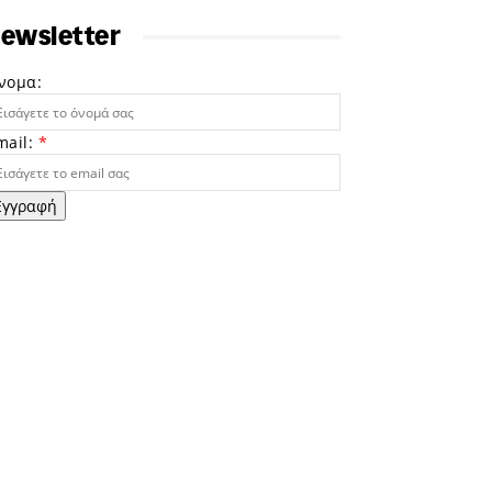
ewsletter
νομα:
mail:
*
Εγγραφή