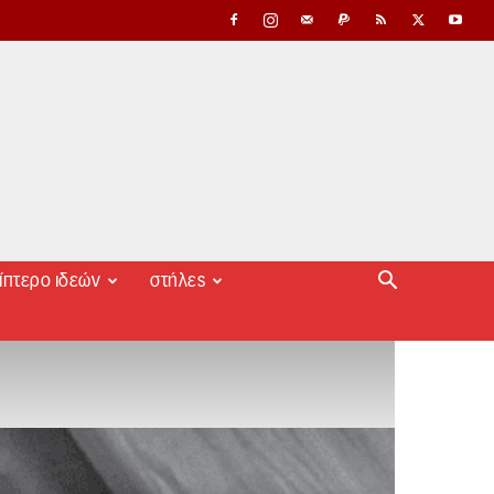
ίπτερο ιδεών
στήλες