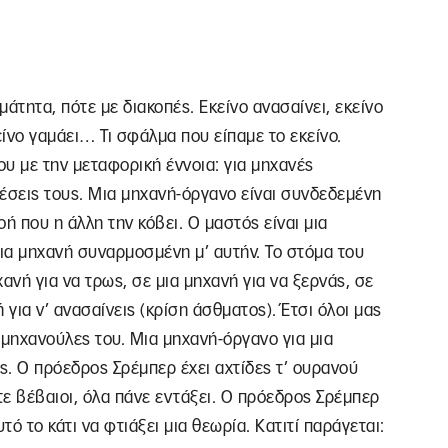
μάτητα, πότε με διακοπές. Εκείνο ανασαίνει, εκείνο
κείνο γαμάει… Τι σφάλμα που είπαμε το εκείνο.
ου με την μεταφορική έννοια: για μηχανές
δέσεις τους. Μια μηχανή-όργανο είναι συνδεδεμένη
οή που η άλλη την κόβει. Ο μαστός είναι μια
μια μηχανή συναρμοσμένη μ’ αυτήν. Το στόμα του
ανή για να τρως, σε μια μηχανή για να ξερνάς, σε
ή για ν’ ανασαίνεις (κρίση άσθματος). Έτσι όλοι μας
ς μηχανούλες του. Μια μηχανή-όργανο για μια
ές. Ο πρόεδρος Σρέμπερ έχει αχτίδες τ’ ουρανού
τε βέβαιοι, όλα πάνε εντάξει. Ο πρόεδρος Σρέμπερ
αυτό το κάτι να φτιάξει μια θεωρία. Κατιτί παράγεται: