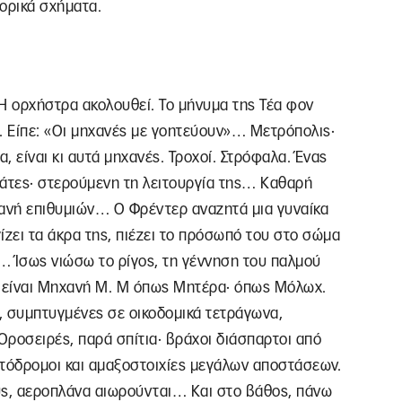
ορικά σχήματα.
Η ορχήστρα ακολουθεί. Το μήνυμα της Τέα φον
 Είπε: «Οι μηχανές με γοητεύουν»… Μετρόπολις·
α, είναι κι αυτά μηχανές. Τροχοί. Στρόφαλα. Ένας
γάτες· στερούμενη τη λειτουργία της… Καθαρή
νή επιθυμιών… Ο Φρέντερ αναζητά μια γυναίκα
γίζει τα άκρα της, πιέζει το πρόσωπό του στο σώμα
… Ίσως νιώσω το ρίγος, τη γέννηση του παλμού
 είναι Μηχανή Μ. Μ όπως Μητέρα· όπως Μόλωχ.
, συμπτυγμένες σε οικοδομικά τετράγωνα,
ροσειρές, παρά σπίτια· βράχοι διάσπαρτοι από
νητόδρομοι και αμαξοστοιχίες μεγάλων αποστάσεων.
υς, αεροπλάνα αιωρούνται… Και στο βάθος, πάνω