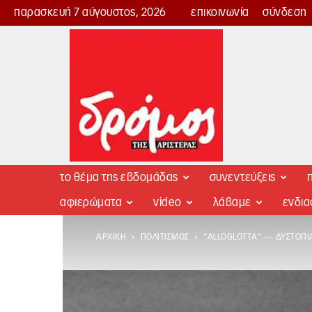
παρασκευή 7 αύγουστος, 2026
επικοινωνία
σύνδεση
Δρόμος
της
Αριστεράς
το θέμα της εβδομάδας
συνεντεύξεις
π
αφιερώματα
video
λάβαμε
ενδι
ΑΡΧΙΚΉ
ΠΟΛΙΤΙΣΜΌΣ
“ALLOGLOTTA” — ΔΥΣΤΟΠΊ