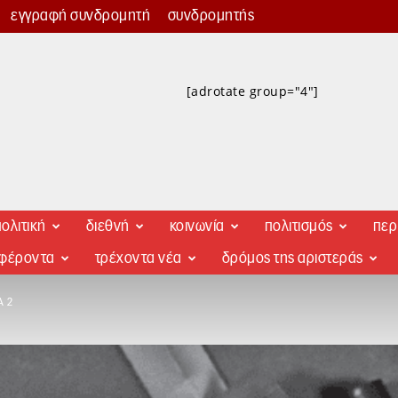
εγγραφή συνδρομητή
συνδρομητής
[adrotate group="4"]
ολιτική
διεθνή
κοινωνία
πολιτισμός
περ
αφέροντα
τρέχοντα νέα
δρόμος της αριστεράς
Α 2