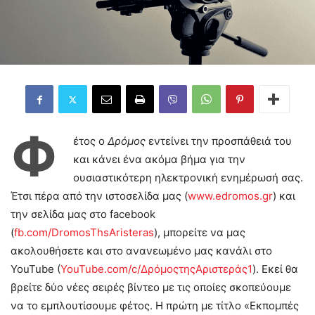
Φ
έτος ο
Δρόμος
εντείνει την προσπάθειά του
και κάνει ένα ακόμα βήμα για την
ουσιαστικότερη ηλεκτρονική ενημέρωσή σας.
Έτσι πέρα από την ιστοσελίδα μας (
www.edromos.gr
) και
την σελίδα μας στο facebook
(
fb.com/DromosThsAristeras
), μπορείτε να μας
ακολουθήσετε και στο ανανεωμένο μας κανάλι στο
YouTube (
YouTube.com/c/ΔρόμοςτηςΑριστεράς1
). Εκεί θα
βρείτε δύο νέες σειρές βίντεο με τις οποίες σκοπεύουμε
να το εμπλουτίσουμε φέτος. Η πρώτη με τίτλο «Εκπομπές