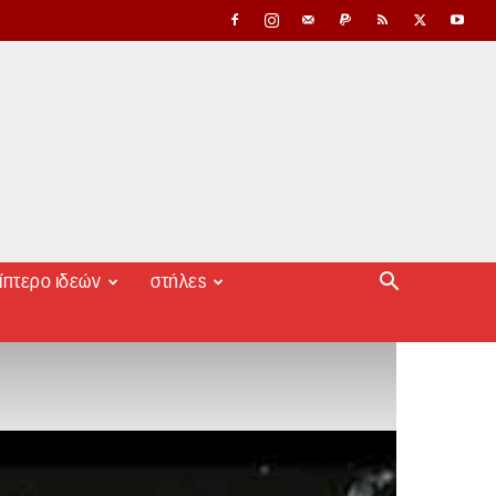
ίπτερο ιδεών
στήλες