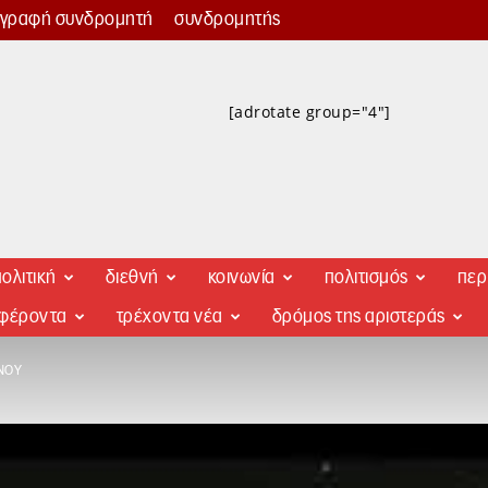
γγραφή συνδρομητή
συνδρομητής
[adrotate group="4"]
ολιτική
διεθνή
κοινωνία
πολιτισμός
περ
αφέροντα
τρέχοντα νέα
δρόμος της αριστεράς
ΝΟΥ