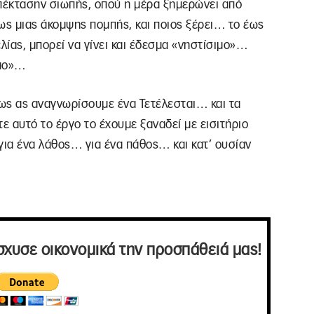
 επέκτασην σιωπής, οπού η μέρα ξημερώνει από
ίσως μιας άκομψης πομπής, και ποιος ξέρει… το έως
ίας, μπορεί να γίνει και έδεσμα «νηστίσιμο»…
ιμο»…
τως ας αναγνωρίσουμε ένα Τετέλεσται… και τα
αυτό το έργο το έχουμε ξαναδεί με εισιτήριο
για ένα λάθος… για ένα πάθος… και κατ’ ουσίαν
σχυσε οικονομικά την προσπάθειά μας!