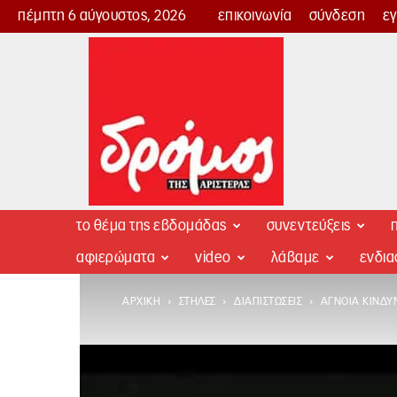
πέμπτη 6 αύγουστος, 2026
επικοινωνία
σύνδεση
ε
Δρόμος
της
Αριστεράς
το θέμα της εβδομάδας
συνεντεύξεις
π
αφιερώματα
video
λάβαμε
ενδι
ΑΡΧΙΚΉ
ΣΤΉΛΕΣ
ΔΙΑΠΙΣΤΏΣΕΙΣ
ΆΓΝΟΙΑ ΚΙΝΔΎ