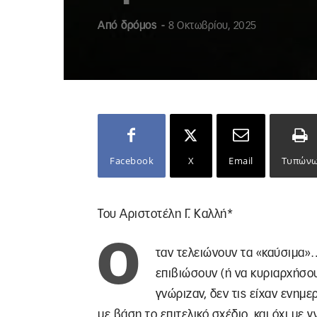
Από
δρόμος
-
8 Οκτωβρίου, 2025
Facebook
X
Email
Τυπών
Του Αριστοτέλη Γ. Καλλή*
Ό
ταν τελειώνουν τα «καύσιμα»
επιβιώσουν (ή να κυριαρχήσου
γνώριζαν, δεν τις είχαν ενημ
με βάση το επιτελικό σχέδιο, και όχι μ