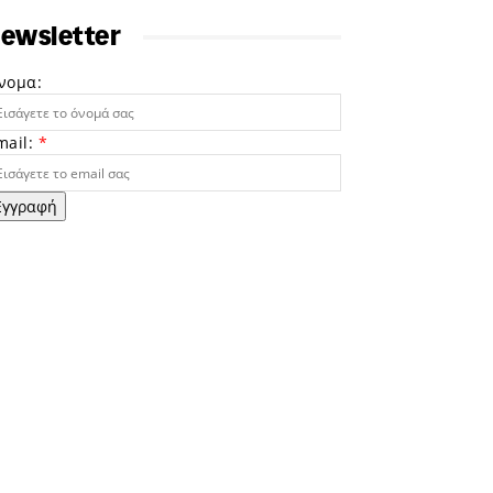
ewsletter
νομα:
mail:
*
Εγγραφή