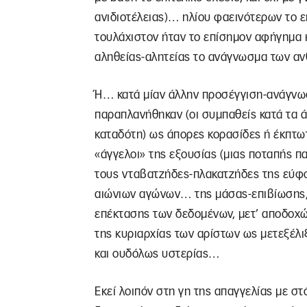
ανιδιοτέλειας)… ηλίου φαεινότερων το εκ
τουλάχιστον ήταν το επίσημον αφήγημα
αληθείας-αλητείας το ανάγνωσμα των α
Ή… κατά μίαν άλλην προσέγγιση-ανάγνωσ
παραπλανήθηκαν (οι συμπαθείς κατά τα ά
καταδότη) ως άπορες κορασίδες ή έκπτω
«άγγελοι» της εξουσίας (μιας ποταπής 
τους νταβατζήδες-πλακατζήδες της εύφ
αιώνιων αγώνων… της μάσας-επιβίωσης,
επέκτασης των δεδομένων, μετ’ αποδοχ
της κυριαρχίας των αρίστων ως μετεξέλι
και ουδόλως υστερίας…
Εκεί λοιπόν στη γη της απαγγελίας με σ