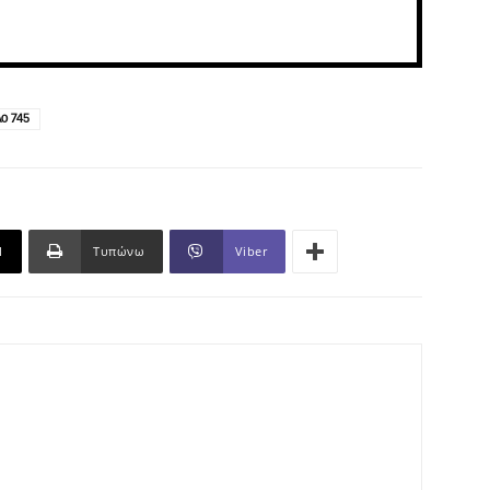
ο 745
l
Τυπώνω
Viber