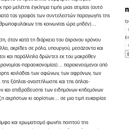
 προ μελέτης έγκλημα τιμής μιας ατιμίας (αυτό
n
 κατά τας γραφάς των συντελεστών παραγωγής της
Ό
νθρωποφυλάκων της κοινωνίας ώρα μηδέν)…
E
η, όταν κατά τη διάρκεια του άχρονου χρόνου
λλα, ακρίδες σε ρόλο, υπουργού, μεσάζοντα και
τοι και παράλληλα δρώντες εκ του μακρόθεν
παρανομίας-παραοικονομίας)… παρακινούμενοι από
ορης κοιλάδας των αφώνων, των αφρόνων, των
 της ξάπλας-αναστήλωσης και της άπλας-
ών και επιβράβευσης των ειδημόνων-κηδεμόνων
ξη αχρήστων κι αορίστων… σε μια τιμή ευκαιρίας
τόμφο και χρωματισμό φωνής ποιητού της