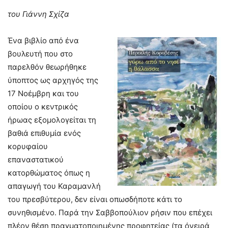
του Γιάννη Σχίζα
Ένα βιβλίο από ένα
βουλευτή που στο
παρελθόν θεωρήθηκε
ύποπτος ως αρχηγός της
17 Νοέμβρη και του
οποίου ο κεντρικός
ήρωας εξομολογείται τη
βαθιά επιθυμία ενός
κορυφαίου
επαναστατικού
κατορθώματος όπως η
απαγωγή του Καραμανλή
του πρεσβύτερου, δεν είναι οπωσδήποτε κάτι το
συνηθισμένο. Παρά την Σαββοπούλιον ρήσιν που επέχει
πλέον θέση πραγματοποιημένης προφητείας (τα όνειρά