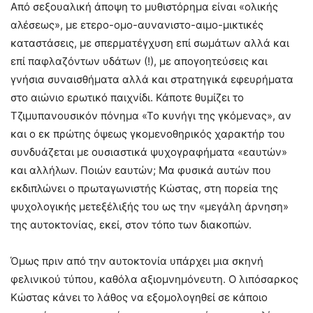
Από σεξουαλική άποψη το μυθιστόρημα είναι «ολικής
αλέσεως», με ετερο-ομο-αυνανιστο-αιμο-μικτικές
καταστάσεις, με σπερματέγχυση επί σωμάτων αλλά και
επί παφλαζόντων υδάτων (!), με απογοητεύσεις και
γνήσια συναισθήματα αλλά και στρατηγικά εφευρήματα
στο αιώνιο ερωτικό παιχνίδι. Κάποτε θυμίζει το
Τζιμυπανουσικόν πόνημα «Το κυνήγι της γκόμενας», αν
και ο εκ πρώτης όψεως γκομενοθηρικός χαρακτήρ του
συνδυάζεται με ουσιαστικά ψυχογραφήματα «εαυτών»
και αλλήλων. Ποιών εαυτών; Μα φυσικά αυτών που
εκδιπλώνει ο πρωταγωνιστής Κώστας, στη πορεία της
ψυχολογικής μετεξέλιξής του ως την «μεγάλη άρνηση»
της αυτοκτονίας, εκεί, στον τόπο των διακοπών.
Όμως πριν από την αυτοκτονία υπάρχει μια σκηνή
φελινικού τύπου, καθόλα αξιομνημόνευτη. Ο λιπόσαρκος
Κώστας κάνει το λάθος να εξομολογηθεί σε κάποιο