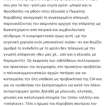
σου μην τα λες –γιατί μια νύχτα κρύα– μπορεί και οι
Φροϋδιστές–να ρθούν στην εξουσία) ο Περικλής
Κοροβέσης σκιαγραφεί τη συγκεκριμένη απαγωγή
παρουσιάζοντας τον αείμνηστο αρχηγό της επάρατης ως
διακατεχόμενο από πατρικά και συμβουλευτικά
σύνδρομα. Η ονειροφαντασία όμως αυτή –με την
ευγενική χορηγία ενός μπουκαλιού ουίσκι– αν και θυμίζει
αμυδρά το ανέκδοτο με το γρύλο δεν τελειώνει με την
γνωστή απόφανση «δεν μας χέ… εσύ και η εξουσία, ρε
Καραμανλή». Ως έκφραση των οιδιπόδειων συλλογισμών
και πρακτικών του συγγραφέα, στο προσκήνιο προβάλλει
ο παλαιοκομμουνιστικών αρχών πατέρας για να
καταγγείλει την όλη υπόθεση ως προβοκάτσια της CIA και
για να νουθετήσει τον ξεστρατισμένο υιό κατά τον πλέον
αντιαυταρχικό τρόπο, δηλαδή με μπουνιές, κλοτσιές,
φτυσιές και καλολογικά στοιχεία του τύπου «αλήτη» και
«τσόγλανε». Τότε ο ήρωας του Κοροβέση σκοτώνει τον