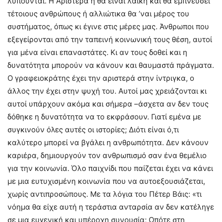
λυπούνται. Η Αριστερά ή θα είναι λαϊκή και θα εμπνεύσει
τέτοιους ανθρώπους ή αλλιώτικα θα ’ναι μέρος του
συστήματος, όπως κι έγινε στις μέρες μας. Άνθρωποι που
εξεγείρονται από την ταπεινή κοινωνική τους θέση, αυτοί
για μένα είναι επαναστάτες. Κι αν τους δοθεί και η
δυνατότητα μπορούν να κάνουν και θαυμαστά πράγματα.
Ο γραφειοκράτης έχει την αριστερά στην ίντριγκα, ο
άλλος την έχει στην ψυχή του. Αυτοί μας χρειάζονται κι
αυτοί υπάρχουν ακόμα και σήμερα –άσχετα αν δεν τους
δόθηκε η δυνατότητα να το εκφράσουν. Γιατί εμένα με
συγκινούν όλες αυτές οι ιστορίες; Διότι είναι ό,τι
καλύτερο μπορεί να βγάλει η ανθρωπότητα. Δεν κάνουν
καριέρα, δημιουργούν τον ανθρωπισμό σαν ένα θεμέλιο
για την κοινωνία. Όλο παιχνίδι που παίζεται έχει να κάνει
με μια ευτυχισμένη κοινωνία που να αυτοεξουσιάζεται,
χωρίς αντιπροσώπους. Με τα λόγια του Πέτερ Βάις: «τι
νόημα θα είχε αυτή η τεράστια ανταρσία αν δεν κατέληγε
σε μια ευγενική και υπέροχη συνουσία; Οπότε στη