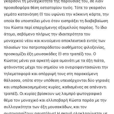
γκαρσόνι τη μοναχικότητα της παρουσίας του, σε λίαν
προσοδοφόρα θέση εστιατορίου τινός. Τότε το γκαρσόνι
γεμάτο κατανόηση (!) του υψώνει την κόκκινη κάρτα, την
οποία θα υποστείλει μόνο όταν εισπράξει τη διαβεβαίωση
του Κώστα περί επερχόμενης εξαμελούς παρέας. Το ίδιο
άτομο, σεβόμενο πλήρως την ιδιαιτερότητα του
μοναχικού νέου και κινούμενο αποκλειστικά εντός των
πλαισίων του πατροπαράδοτου αισθήματος φιλοξενίας,
προσκομίζει έξη μουσακάδες (!) στο τραπέζι του. Ο
Κώστας μένει για αρκετή ώρα αμανάτι με τα έξη πιάτα,
φτάνοντας μέχρι του σημείου να ονειροφαντασιώνει την
τηλεμεταφορά και απόρριψή τους στη παρακείμενη
θάλασσα, οπότε στην υπόθεση υπεισέρχονται δύο γηραιές
και υπερδιακοσμημένες κυρίες, καθισμένες σε απέναντι
τραπέζι. Οι κυρίες βρίσκουν ως λαμπρό φωτογραφικό
θέμα τον μοναχικό και ελλιποβαρή Κώστα παρέα με την
συλλογικότητα των έξη μουσακάδων, και τον
φωτογραφίζουν ασυστόλως! Η σκηνή ολοκληρώνεται με