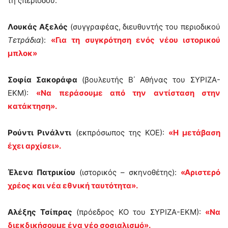
τη ςπεριόδου.
Λουκάς Αξελός
(συγγραφέας, διευθυντής του περιοδικού
Τετράδια
):
«Για τη συγκρότηση ενός νέου ιστορικού
μπλοκ»
Σοφία Σακοράφα
(βουλευτής Β΄ Αθήνας του ΣΥΡΙΖΑ-
ΕΚΜ):
«Να περάσουμε από την αντίσταση στην
κατάκτηση».
Ρούντι Ρινάλντι
(εκπρόσωπος της ΚΟΕ):
«Η μετάβαση
έχει αρχίσει».
Έλενα Πατρικίου
(ιστορικός – σκηνοθέτης):
«Αριστερό
χρέος και νέα εθνική ταυτότητα».
Αλέξης Τσίπρας
(πρόεδρος ΚΟ του ΣΥΡΙΖΑ-ΕΚΜ):
«Να
διεκδικήσουμε ένα νέο σοσιαλισμό».