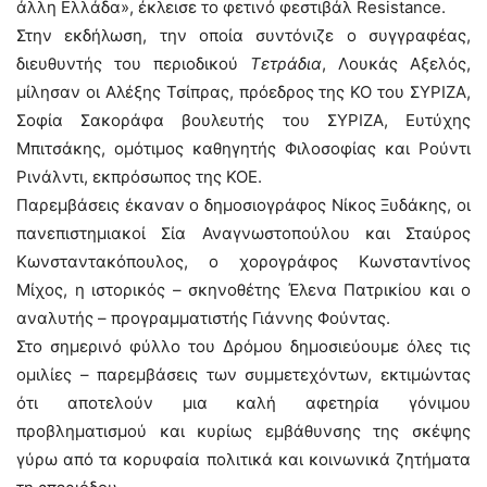
άλλη Ελλάδα», έκλεισε το φετινό φεστιβάλ Resistance.
Στην εκδήλωση, την οποία συντόνιζε ο συγγραφέας,
διευθυντής του περιοδικού
Τετράδια
, Λουκάς Αξελός,
μίλησαν οι Αλέξης Τσίπρας, πρόεδρος της ΚΟ του ΣΥΡΙΖΑ,
Σοφία Σακοράφα βουλευτής του ΣΥΡΙΖΑ, Ευτύχης
Μπιτσάκης, ομότιμος καθηγητής Φιλοσοφίας και Ρούντι
Ρινάλντι, εκπρόσωπος της ΚΟΕ.
Παρεμβάσεις έκαναν ο δημοσιογράφος Νίκος Ξυδάκης, οι
πανεπιστημιακοί Σία Αναγνωστοπούλου και Σταύρος
Κωνσταντακόπουλος, ο χορογράφος Κωνσταντίνος
Μίχος, η ιστορικός – σκηνοθέτης Έλενα Πατρικίου και ο
αναλυτής – προγραμματιστής Γιάννης Φούντας.
Στο σημερινό φύλλο του Δρόμου δημοσιεύουμε όλες τις
ομιλίες – παρεμβάσεις των συμμετεχόντων, εκτιμώντας
ότι αποτελούν μια καλή αφετηρία γόνιμου
προβληματισμού και κυρίως εμβάθυνσης της σκέψης
γύρω από τα κορυφαία πολιτικά και κοινωνικά ζητήματα