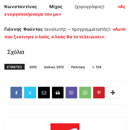
Κωνσταντίνος Μίχος
(χορογράφος):
«Ας
ενεργοποιήσουμε τον μυ»
Γιάννης Φούντας
(αναλυτής – προγραμματιστής):
«Αυτό
που ξεκίνησε ο λαός, ο λαός θα το τελειώσει».
Σχόλια
ΕΤΙΚΕΤΕΣ
2012
Ιούλιος 2012
Πολιτικη
τ. 124