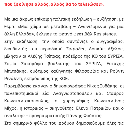
που ξεκίνησε ο λαός, ο λαός θα το τελειώσει».
Με μια άκρως επίκαιρη πολιτική εκδήλωση – συζήτηση, με
θέμα: «Μια χώρα σε μετάβαση – Αγωνιζόμενοι για μια
άλλη Ελλάδα», έκλεισε το φετινό φεστιβάλ Resistance.
Στην εκδήλωση, την οποία συντόνιζε ο συγγραφέας,
διευθυντής του περιοδικού
Τετράδια
, Λουκάς Αξελός,
μίλησαν οι Αλέξης Τσίπρας, πρόεδρος της ΚΟ του ΣΥΡΙΖΑ,
Σοφία Σακοράφα βουλευτής του ΣΥΡΙΖΑ, Ευτύχης
Μπιτσάκης, ομότιμος καθηγητής Φιλοσοφίας και Ρούντι
Ρινάλντι, εκπρόσωπος της ΚΟΕ.
Παρεμβάσεις έκαναν ο δημοσιογράφος Νίκος Ξυδάκης, οι
πανεπιστημιακοί Σία Αναγνωστοπούλου και Σταύρος
Κωνσταντακόπουλος, ο χορογράφος Κωνσταντίνος
Μίχος, η ιστορικός – σκηνοθέτης Έλενα Πατρικίου και ο
αναλυτής – προγραμματιστής Γιάννης Φούντας.
Στο σημερινό φύλλο του Δρόμου δημοσιεύουμε όλες τις