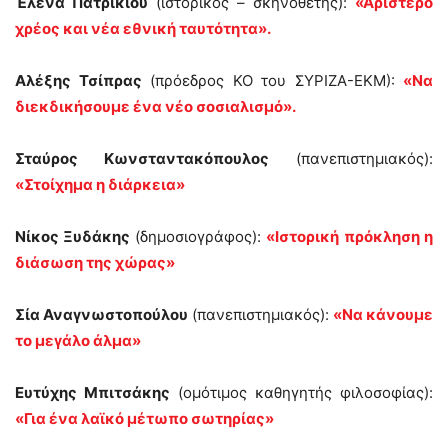
Έλενα Πατρικίου
(ιστορικός – σκηνοθέτης):
«Αριστερό
χρέος και νέα εθνική ταυτότητα».
Αλέξης Τσίπρας
(πρόεδρος ΚΟ του ΣΥΡΙΖΑ-ΕΚΜ):
«Να
διεκδικήσουμε ένα νέο σοσιαλισμό».
Σταύρος Κωνσταντακόπουλος
(πανεπιστημιακός):
«Στοίχημα η διάρκεια»
Νίκος Ξυδάκης
(δημοσιογράφος):
«Ιστορική πρόκληση η
διάσωση της χώρας»
Σία Αναγνωστοπούλου
(πανεπιστημιακός):
«Να κάνουμε
το μεγάλο άλμα»
Ευτύχης Μπιτσάκης
(ομότιμος καθηγητής φιλοσοφίας):
«Για ένα λαϊκό μέτωπο σωτηρίας»