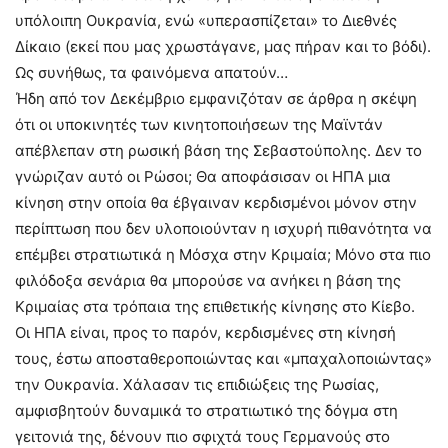
υπόλοιπη Ουκρανία, ενώ «υπερασπίζεται» το Διεθνές
Δίκαιο (εκεί που μας χρωστάγανε, μας πήραν και το βόδι).
Ως συνήθως, τα φαινόμενα απατούν…
Ήδη από τον Δεκέμβριο εμφανιζόταν σε άρθρα η σκέψη
ότι οι υποκινητές των κινητοποιήσεων της Μαϊντάν
απέβλεπαν στη ρωσική βάση της Σεβαστούπολης. Δεν το
γνώριζαν αυτό οι Ρώσοι; Θα αποφάσισαν οι ΗΠΑ μια
κίνηση στην οποία θα έβγαιναν κερδισμένοι μόνον στην
περίπτωση που δεν υλοποιούνταν η ισχυρή πιθανότητα να
επέμβει στρατιωτικά η Μόσχα στην Κριμαία; Μόνο στα πιο
φιλόδοξα σενάρια θα μπορούσε να ανήκει η βάση της
Κριμαίας στα τρόπαια της επιθετικής κίνησης στο Κίεβο.
Οι ΗΠΑ είναι, προς το παρόν, κερδισμένες στη κίνησή
τους, έστω αποσταθεροποιώντας και «μπαχαλοποιώντας»
την Ουκρανία. Χάλασαν τις επιδιώξεις της Ρωσίας,
αμφισβητούν δυναμικά το στρατιωτικό της δόγμα στη
γειτονιά της, δένουν πιο σφιχτά τους Γερμανούς στο