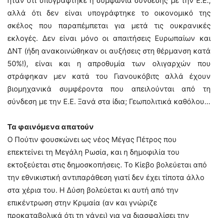
ήταν ότι υπογράφτηκε η συμφωνία σύνδεσης με την Ε.Ε.,
αλλά ότι δεν είναι υπογράφτηκε το οικονομικό της
σκέλος που παραπέμπεται για μετά τις ουκρανικές
εκλογές. Δεν είναι μόνο οι απαιτήσεις Ευρωπαίων και
ΔΝΤ (ήδη ανακοινώθηκαν οι αυξήσεις στη θέρμανση κατά
50%!), είναι και η απροθυμία των ολιγαρχών που
στράφηκαν μεν κατά του Γιανουκόβιτς αλλά έχουν
βιομηχανικά συμφέροντα που απειλούνται από τη
σύνδεση με την Ε.Ε. Ξανά στα ίδια; Γεωπολιτικά καθόλου…
Τα φαινόμενα απατούν
Ο Πούτιν φουσκώνει ως νέος Μέγας Πέτρος που
επεκτείνει τη Μεγάλη Ρωσία, και η δημοφιλία του
εκτοξεύεται στις δημοσκοπήσεις. Το Κίεβο βολεύεται από
την εθνικιστική αντιπαράθεση γιατί δεν έχει τίποτα άλλο
στα χέρια του. Η Δύση βολεύεται κι αυτή από την
επικέντρωση στην Κριμαία (αν και γνώριζε
προκαταβολικά ότι τη χάνει) για να διασφαλίσει την