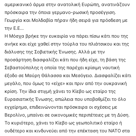
αμερικανικό άρμα στην ανατολική Ευρώπη, ανατινάζουν
πρόσκαιρα την όποια γερμανο-ρωσική προσέγγιση.
Γεωργία και Μολδαβία πήραν ήδη σειρά για πρόσδεση με
την Ε.Ε…
Η Μόσχα βρήκε την ευκαιρία να πάρει πίσω κάτι που της
ανήκε και είχε χαθεί στην τούρλα του πλιάτσικου και της
διάλυσης της Σοβιετικής Ένωσης. Αλλά με την
προσάρτηση διασφαλίζει κάτι που ήδη είχε, τη βάση της
Σεβαστούπολης η οποία της παρέχει κρίσιμη ναυτική
έξοδο σε Μαύρη Θάλασσα και Μεσόγειο. Διασφαλίζει κάτι
μεγάλο, που όμως το «είχε» και πριν από την ουκρανική
κρίση. Την ίδια στιγμή χάνει το Κίεβο ως εταίρο της
Ευρασιατικής Ένωσης, απώλεια που υποβαθμίζει το όλο
εγχείρημα, επιδεινώνονται πρόσκαιρα οι σχέσεις με
Βερολίνο, μπαίνει σε οικονομικές περιπέτειες με τη Δύση.
Το κυριότερο, χάνει το Κίεβο ως γεωπολιτικό εταίρο ή
ουδέτερο και κινδυνεύει από την επέκταση του ΝΑΤΟ στα