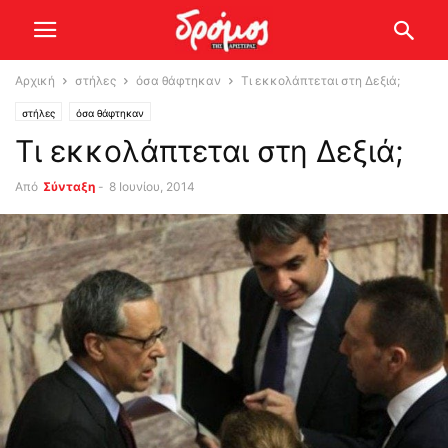
Αρχική
στήλες
όσα θάφτηκαν
Τι εκκολάπτεται στη Δεξιά;
στήλες
όσα θάφτηκαν
Τι εκκολάπτεται στη Δεξιά;
Από
Σύνταξη
-
8 Ιουνίου, 2014