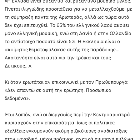
»Η Ελλάδα είναι Βυζάντιο και βυζαντινό μουσικό μέλος.
Γίνεται ιλιγγιώδης προσπάθεια για να μεταλλαχθούμε, με
τη σύμπραξη πάντα της Αριστεράς, αλλά ως τώρα αυτό
δεν έχει επιτευχθεί. Το 65% του ελληνικού λαού ακούει
μόνο ελληνική μουσική, ενώ στη Δανία ή στην Ολλανδία
το αντίστοιχο ποσοστό είναι 5%. Η Εκκλησία είναι ο
ακοίμητος θεματοφύλακας αυτής της παράδοσης…
Ακατανόητα είναι αυτά για την τρόικα και τους
Δυτικούς…».
Κι όταν ερωτάται αν επικοινωνεί με τον Πρωθυπουργό:
«Δεν απαντώ σε αυτή την ερώτηση. Προσωπικά
δεδομένα».
Έτσι λοιπόν, ενώ οι διεργασίες περί την Κεντροαριστερά
κυριαρχούν στην επικαιρότητα, ίσως οι πολιτικές
εξελίξεις εγκυμονούν ακόμη ριζικότερες αναδιατάξεις
στον μοναδικό, μέχρι πρότινος, σχετικά συμπαγή πυλώνα