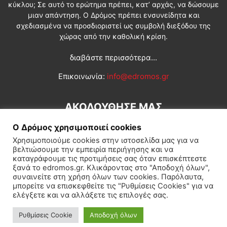
κύκλου; Σε αυτό το ερώτημα πρέπει, κατ’ αρχάς, να δώσουμε
μιαν απάντηση. Ο Δρόμος πρέπει ενσυνείδητα και
σχεδιασμένα να προσδιοριστεί ως συμβολή διεξόδου της
χώρας από την καθολική κρίση.
διαβάστε περισσότερα...
Επικοινωνία:
info@edromos.gr
ΑΚΟΛΟΥΘΗΣΕ ΜΑΣ
Ο Δρόμος χρησιμοποιεί cookies
Χρησιμοποιούμε cookies στην ιστοσελίδα μας για να
βελτιώσουμε την εμπειρία περιήγησης και να
καταγράφουμε τις προτιμήσεις σας όταν επισκέπτεστε
ξανά το edromos.gr. Κλικάροντας στο "Αποδοχή όλων",
συναινείτε στη χρήση όλων των cookies. Παρόλαυτα,
Εγγραφή συνδρομητή
Πολιτική
Διεθνή
Κοινωνία
μπορείτε να επισκεφθείτε τις "Ρυθμίσεις Cookies" για να
ελέγξετε και να αλλάξετε τις επιλογές σας.
Πολιτισμός
Αφιερώματα
Ρυθμίσεις Cookie
Αποδοχή όλων
© Δρόμος της Αριστεράς