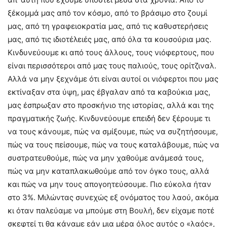
ξέκομμά μας από τον κόσμο, από το βράσιμο στο ζουμί
μας, από τη γραφειοκρατία μας, από τις καθυστερήσεις
μας, από τις ιδιοτέλειές μας, από όλα τα κουσούρια μας.
Κινδυνεύουμε κι από τους άλλους, τους νιόφερτους, που
είναι περισσότεροι από μας τους παλιούς, τους ορίτζιναλ.
Αλλά να μην ξεχνάμε ότι είναι αυτοί οι νιόφερτοι που μας
εκτίναξαν στα ύψη, μας έβγαλαν από τα καβούκια μας,
μας έσπρωξαν στο προσκήνιο της ιστορίας, αλλά και της
πραγματικής ζωής. Κινδυνεύουμε επειδή δεν ξέρουμε τι
να τους κάνουμε, πώς να σμίξουμε, πώς να συζητήσουμε,
πώς να τους πείσουμε, πώς να τους καταλάβουμε, πώς να
συστρατευθούμε, πώς να μην χαθούμε ανάμεσά τους,
πώς να μην καταπλακωθούμε από τον όγκο τους, αλλά
και πώς να μην τους απογοητεύσουμε. Πιο εύκολα ήταν
στο 3%. Μιλώντας συνεχώς εξ ονόματος του λαού, ακόμα
κι όταν παλεύαμε να μπούμε στη Βουλή, δεν είχαμε ποτέ
σκεφτεί τι θα κάναμε εάν μια μέρα όλος αυτός ο «λαός»,