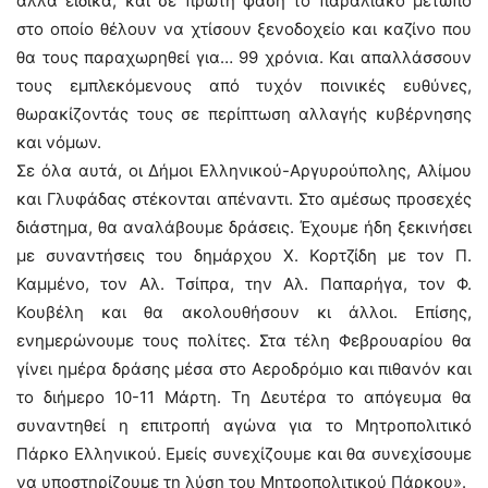
αλλά ειδικά, και σε πρώτη φάση το παραλιακό μέτωπο
στο οποίο θέλουν να χτίσουν ξενοδοχείο και καζίνο που
θα τους παραχωρηθεί για… 99 χρόνια. Και απαλλάσσουν
τους εμπλεκόμενους από τυχόν ποινικές ευθύνες,
θωρακίζοντάς τους σε περίπτωση αλλαγής κυβέρνησης
και νόμων.
Σε όλα αυτά, οι Δήμοι Ελληνικού-Αργυρούπολης, Αλίμου
και Γλυφάδας στέκονται απέναντι. Στο αμέσως προσεχές
διάστημα, θα αναλάβουμε δράσεις. Έχουμε ήδη ξεκινήσει
με συναντήσεις του δημάρχου Χ. Κορτζίδη με τον Π.
Καμμένο, τον Αλ. Τσίπρα, την Αλ. Παπαρήγα, τον Φ.
Κουβέλη και θα ακολουθήσουν κι άλλοι. Επίσης,
ενημερώνουμε τους πολίτες. Στα τέλη Φεβρουαρίου θα
γίνει ημέρα δράσης μέσα στο Αεροδρόμιο και πιθανόν και
το διήμερο 10-11 Μάρτη. Τη Δευτέρα το απόγευμα θα
συναντηθεί η επιτροπή αγώνα για το Μητροπολιτικό
Πάρκο Ελληνικού. Εμείς συνεχίζουμε και θα συνεχίσουμε
να υποστηρίζουμε τη λύση του Μητροπολιτικού Πάρκου».