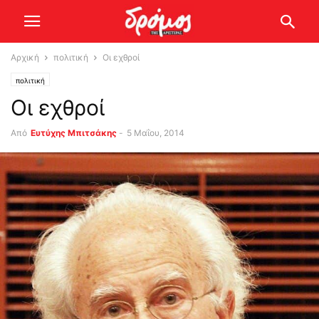
Αρχική
πολιτική
Οι εχθροί
πολιτική
Οι εχθροί
Από
Ευτύχης Μπιτσάκης
-
5 Μαΐου, 2014