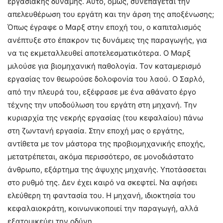
εργασιακής δύναμης. Αυτό, όμως, συνεπάγεται την
απελευθέρωση του εργάτη και την άρση της αποξένωσης;
Όπως έγραφε ο Μαρξ στην εποχή του, ο καπιταλισμός
ανέπτυξε στο έπακρον τις δυνάμεις της παραγωγής, για
να τις εκμεταλλευθεί αποτελεσματικότερα. Ο Μαρξ
μιλούσε για βιομηχανική παθολογία. Τον καταμερισμό
εργασίας τον θεωρούσε δολοφονία του λαού. Ο Σαρλό,
από την πλευρά του, εξέφρασε με ένα αθάνατο έργο
τέχνης την υποδούλωση του εργάτη στη μηχανή. Την
κυριαρχία της νεκρής εργασίας (του κεφαλαίου) πάνω
στη ζωντανή εργασία. Στην εποχή μας ο εργάτης,
αντίθετα με τον μάστορα της προβιομηχανικής εποχής,
μετατρέπεται, ακόμα περισσότερο, σε μονοδιάστατο
άνθρωπο, εξάρτημα της άψυχης μηχανής. Υποτάσσεται
στο ρυθμό της. Δεν έχει καιρό να σκεφτεί. Να αφήσει
ελεύθερη τη φαντασία του. Η μηχανή, ιδιοκτησία του
κεφαλαιοκράτη, κοινωνικοποιεί την παραγωγή, αλλά
εξατομικεύει την οδύνη.