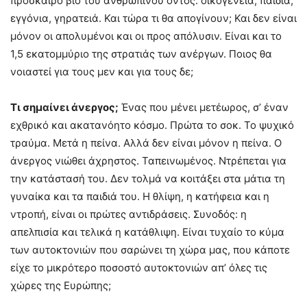
πρόσκαιρο βίο του ανθρώπινου όντος: οικογένεια, παιδιά,
εγγόνια, γηρατειά. Και τώρα τι θα απογίνουν; Και δεν είναι
μόνον οι απολυμένοι και οι προς απόλυσιν. Είναι και το
1,5 εκατομμύριο της στρατιάς των ανέργων. Ποιος θα
νοιαστεί για τους μεν και για τους δε;
Τι σημαίνει άνεργος;
Ένας που μένει μετέωρος, σ’ έναν
εχθρικό και ακατανόητο κόσμο. Πρώτα το σοκ. Το ψυχικό
τραύμα. Μετά η πείνα. Αλλά δεν είναι μόνον η πείνα. Ο
άνεργος νιώθει άχρηστος. Ταπεινωμένος. Ντρέπεται για
την κατάστασή του. Δεν τολμά να κοιτάξει στα μάτια τη
γυναίκα και τα παιδιά του. Η θλίψη, η κατήφεια και η
ντροπή, είναι οι πρώτες αντιδράσεις. Συνοδός: η
απελπισία και τελικά η κατάθλιψη. Είναι τυχαίο το κύμα
των αυτοκτονιών που σαρώνει τη χώρα μας, που κάποτε
είχε το μικρότερο ποσοστό αυτοκτονιών απ’ όλες τις
χώρες της Ευρώπης;