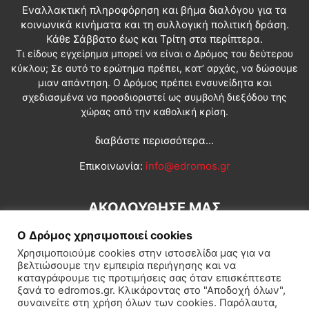
Εναλλακτική πληροφόρηση και βήμα διαλόγου για τα
κοινωνικά κινήματα και τη συλλογική πολιτική δράση.
Κάθε Σάββατο έως και Τρίτη στα περίπτερα.
Τι είδους εγχείρημα μπορεί να είναι ο Δρόμος του δεύτερου
κύκλου; Σε αυτό το ερώτημα πρέπει, κατ’ αρχάς, να δώσουμε
μιαν απάντηση. Ο Δρόμος πρέπει ενσυνείδητα και
σχεδιασμένα να προσδιοριστεί ως συμβολή διεξόδου της
χώρας από την καθολική κρίση.
διαβάστε περισσότερα...
Επικοινωνία:
info@edromos.gr
ΑΚΟΛΟΥΘΗΣΕ ΜΑΣ
Ο Δρόμος χρησιμοποιεί cookies
Χρησιμοποιούμε cookies στην ιστοσελίδα μας για να
βελτιώσουμε την εμπειρία περιήγησης και να
καταγράφουμε τις προτιμήσεις σας όταν επισκέπτεστε
ξανά το edromos.gr. Κλικάροντας στο "Αποδοχή όλων",
συναινείτε στη χρήση όλων των cookies. Παρόλαυτα,
Εγγραφή συνδρομητή
Πολιτική
Διεθνή
Κοινωνία