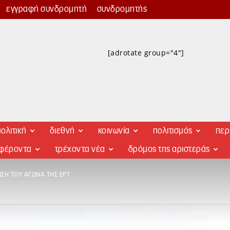
εγγραφή συνδρομητή
συνδρομητής
[adrotate group="4"]
ολιτική
διεθνή
κοινωνία
πολιτισμός
περ
αφέροντα
τρέχοντα νέα
δρόμος της αριστεράς
ΩΣΗ ΤΟΥ ΑΓΏΝΑ ΤΗΣ ΕΡΤ