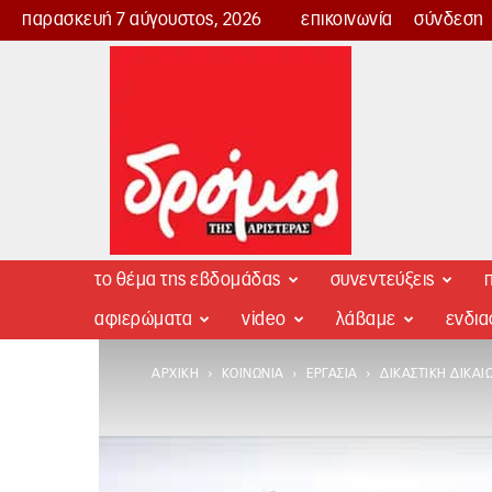
παρασκευή 7 αύγουστος, 2026
επικοινωνία
σύνδεση
Δρόμος
της
Αριστεράς
το θέμα της εβδομάδας
συνεντεύξεις
π
αφιερώματα
video
λάβαμε
ενδι
ΑΡΧΙΚΉ
ΚΟΙΝΩΝΊΑ
ΕΡΓΑΣΊΑ
ΔΙΚΑΣΤΙΚΉ ΔΙΚΑΊ