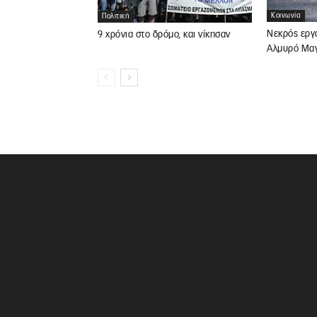
Κοινωνία
Πολιτική
Νεκρός εργ
9 χρόνια στο δρόμο, και νίκησαν
Αλμυρό Μαγ