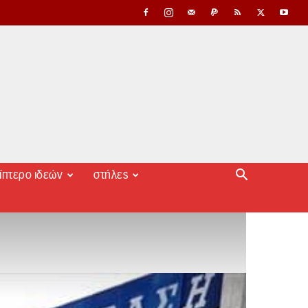
ίπτερο ιδεών
στήλες