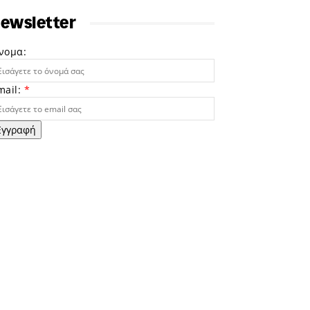
ewsletter
νομα:
mail:
*
Εγγραφή