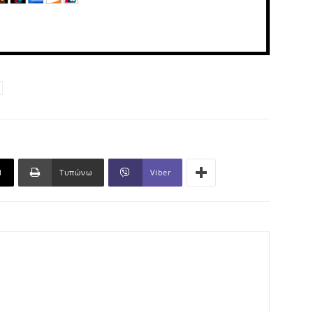
l
Τυπώνω
Viber