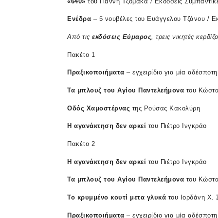
«640»
του Γιάννη Τζομάκα / Εκδόσεις Συμπαντικ
Ενέδρα
– 5 νουβέλες του Ευάγγελου Τζάνου / 
Από
τις
εκδόσεις
Εύμαρος
,
τρεις
νικητές
κερδίζ
Πακέτο 1
Πραξικοποιήματα
– εγχειρίδιο για μία αδέσποτ
Τα
μπλουζ
του
Αγίου
Παντελεήμονα
του Κώστα
Οδός
Χαμοστέρνας
της Ρούσας Κακολύρη
Η
αγανάκτηση
δεν
αρκεί
του Πιέτρο Ινγκράο
Πακέτο 2
Η
αγανάκτηση
δεν
αρκεί
του Πιέτρο Ινγκράο
Τα
μπλουζ
του
Αγίου
Παντελεήμονα
του Κώστα
Το
κρυμμένο
κουτί
με
τα
γλυκά
του Ιορδάνη Χ. 
Πραξικοποιήματα
– εγχειρίδιο για μία αδέσποτ