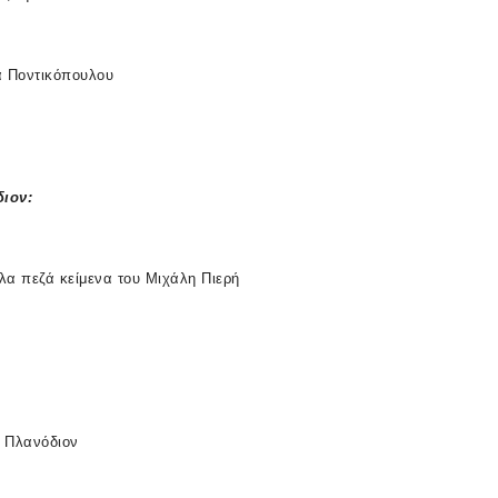
 Ποντικόπουλου
διον
:
λα πεζά κείμενα του Μιχάλη Πιερή
ς Πλανόδιον