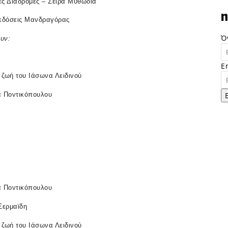
ές Διαδρομές – Σειρά Μυθωδία
n
Εκδόσεις Μανδραγόρας
Ό
ουν
:
E
η ζωή του Ιάσωνα Λειδινού
 Ποντικόπουλου
 Ποντικόπουλου
Σερμαϊδη
η ζωή του Ιάσωνα Λειδινού