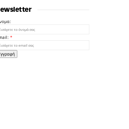
ewsletter
νομα:
mail:
*
Εγγραφή