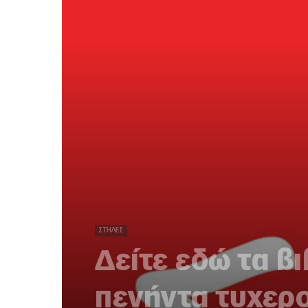
ΣΤΉΛΕΣ
Δείτε εδώ τα β
πενήντα τυχερο