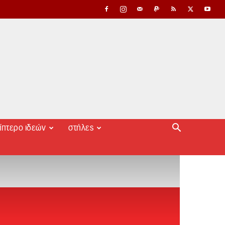
ίπτερο ιδεών
στήλες