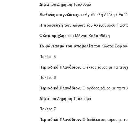
Δίψα
του Δημήτρη Τσαλουμά
Εωθινές
επιγνώσεις
του Αγαθοκλή Αζέλη / Εκδό
Η
προσευχή
των
λόφων
του Αλέξανδρου Φωστα
Φώτα
ομίχλης
του Μάνου Καλπαδάκη
Το
φάντασμα
του
υποβολέα
του Κώστα Σοφιαν
Πακέτο 5
Περιοδικό
Πλανόδιον
.
Ο έκτος τόμος με τα τεύχ
Πακέτο 6
Περιοδικό
Πλανόδιον
.
Ο όγδοος τόμος με τα τεύ
Δίψα
του Δημήτρη Τσαλουμά
Πακέτο 7
Περιοδικό
Πλανόδιον
.
Ο δωδέκατος τόμος με τα 