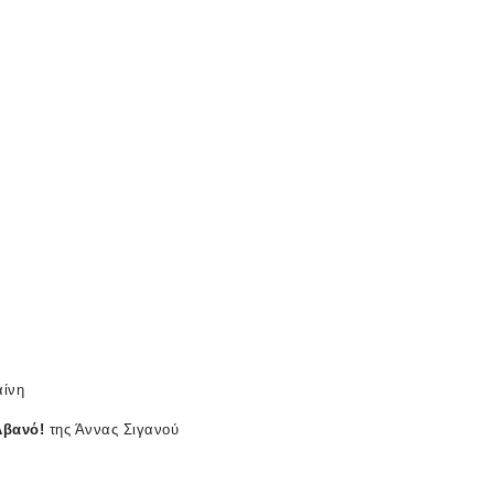
ίνη
λβανό
!
της Άννας Σιγανού