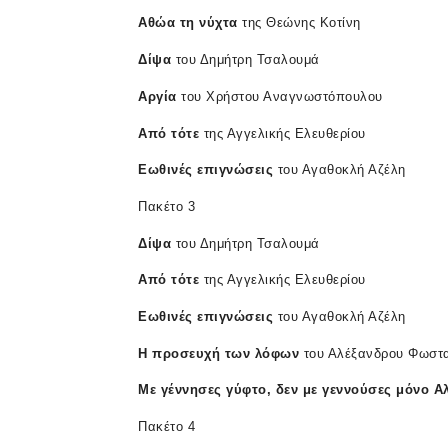
Αθώα
τη
νύχτα
της Θεώνης Κοτίνη
Δίψα
του Δημήτρη Τσαλουμά
Αργία
του Χρήστου Αναγνωστόπουλου
Από
τότε
της Αγγελικής Ελευθερίου
Εωθινές
επιγνώσεις
του Αγαθοκλή Αζέλη
Πακέτο 3
Δίψα
του Δημήτρη Τσαλουμά
Από
τότε
της Αγγελικής Ελευθερίου
Εωθινές
επιγνώσεις
του Αγαθοκλή Αζέλη
Η
προσευχή
των
λόφων
του Αλέξανδρου Φωστα
Με
γέννησες
γύφτο
,
δεν
με
γεννούσες
μόνο
Α
Πακέτο 4