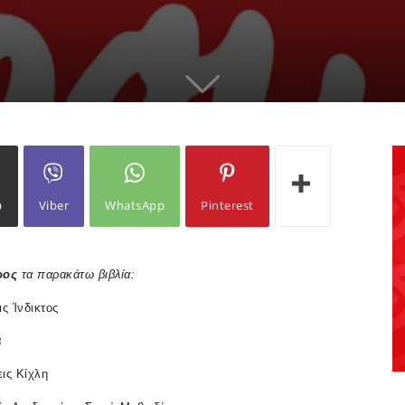
ω
Viber
WhatsApp
Pinterest
ρος
τα
παρακάτω
βιβλία
:
ς Ίνδικτος
α
ις Κίχλη