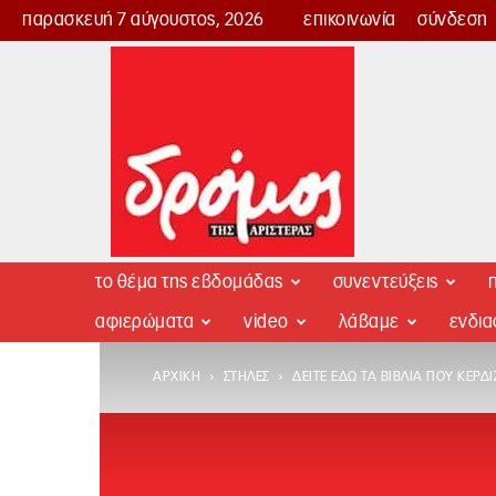
παρασκευή 7 αύγουστος, 2026
επικοινωνία
σύνδεση
Δρόμος
της
Αριστεράς
το θέμα της εβδομάδας
συνεντεύξεις
π
αφιερώματα
video
λάβαμε
ενδι
ΑΡΧΙΚΉ
ΣΤΉΛΕΣ
ΔΕΊΤΕ ΕΔΏ ΤΑ ΒΙΒΛΊΑ ΠΟΥ ΚΕΡ