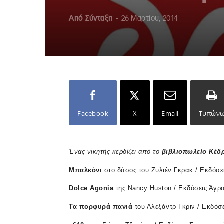
Από
Σύνταξη
-
26 Μαρτίου, 2014
Facebook
X
Email
Τυπών
Ένας
νικητής
κερδίζει
από
το
βιβλιοπωλείο
Κέδ
Μπαλκόνι
στο δάσος του Ζυλιέν Γκρακ / Εκδόσει
Dolce Agonia
της Nancy Huston / Εκδόσεις Άγρ
Τα
πορφυρά
πανιά
του Αλεξάντρ Γκριν / Εκδόσε