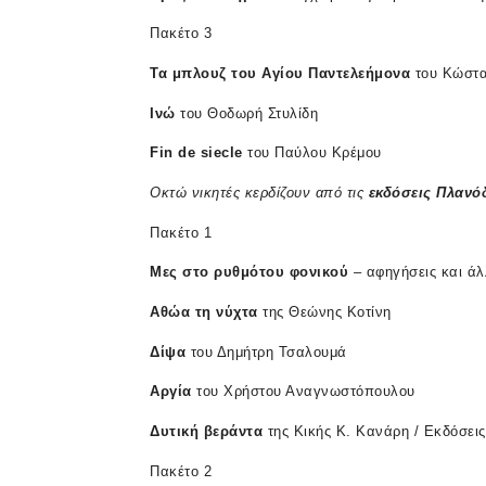
Πακέτο 3
Τα
μπλουζ
του
Αγίου
Παντελεήμονα
του Κώστα
Ινώ
του Θοδωρή Στυλίδη
Fin de
siecle
του Παύλου Κρέμου
Οκτώ
νικητές
κερδίζουν
από
τις
εκδόσεις
Πλανό
Πακέτο 1
Μες
στο
ρυθμό
του
φονικού
– αφηγήσεις και άλ
Αθώα
τη
νύχτα
της Θεώνης Κοτίνη
Δίψα
του Δημήτρη Τσαλουμά
Αργία
του Χρήστου Αναγνωστόπουλου
Δυτική
βεράντα
της Κικής Κ. Κανάρη / Εκδόσει
Πακέτο 2