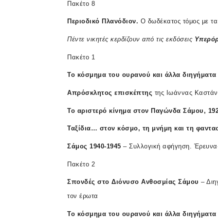
Πακέτο 8
Περιοδικό
Πλανόδιον
.
Ο δωδέκατος τόμος με τα 
Πέντε
νικητές
κερδίζουν
από
τις
εκδόσεις
Υπερόρ
Πακέτο 1
Το
κόσμημα
του
ουρανού
και
άλλα
διηγήματα
Απρόσκλητος
επισκέπτης
της Ιωάννας Καστάν
Το
αριστερό
κίνημα
στον
Παγώνδα
Σάμου
, 19
Ταξίδια
…
στον
κόσμο
,
τη
μνήμη
και
τη
φαντα
Σάμος
1940-1945
– Συλλογική αφήγηση. Έρευνα-
Πακέτο 2
Σπονδές
στο
Διόνυσο
Ανθοσμίας
Σάμου
– Διη
τον έρωτα
Το
κόσμημα
του
ουρανού
και
άλλα
διηγήματα