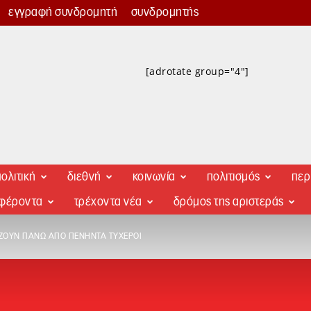
εγγραφή συνδρομητή
συνδρομητής
[adrotate group="4"]
ολιτική
διεθνή
κοινωνία
πολιτισμός
περ
αφέροντα
τρέχοντα νέα
δρόμος της αριστεράς
ΔΊΖΟΥΝ ΠΆΝΩ ΑΠΌ ΠΕΝΉΝΤΑ ΤΥΧΕΡΟΊ