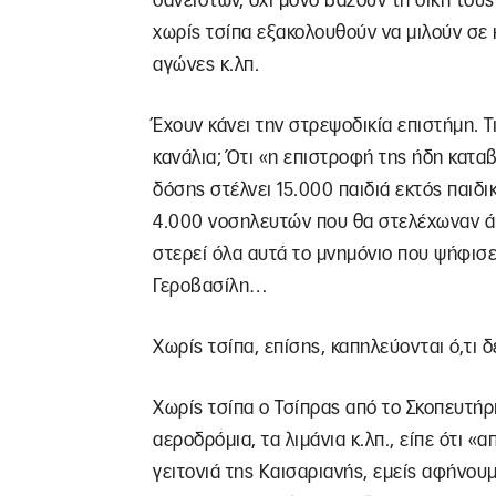
δανειστών, όχι μόνο βάζουν τη δική του
χωρίς τσίπα εξακολουθούν να μιλούν σε κ
αγώνες κ.λπ.
Έχουν κάνει την στρεψοδικία επιστήμη. Τ
κανάλια; Ότι «η επιστροφή της ήδη κατα
δόσης στέλνει 15.000 παιδιά εκτός παιδ
4.000 νοσηλευτών που θα στελέχωναν άμ
στερεί όλα αυτά το μνημόνιο που ψήφισε
Γεροβασίλη…
Χωρίς τσίπα, επίσης, καπηλεύονται ό,τι δ
Χωρίς τσίπα ο Τσίπρας από το Σκοπευτήρι
αεροδρόμια, τα λιμάνια κ.λπ., είπε ότι 
γειτονιά της Καισαριανής, εμείς αφήνουμ