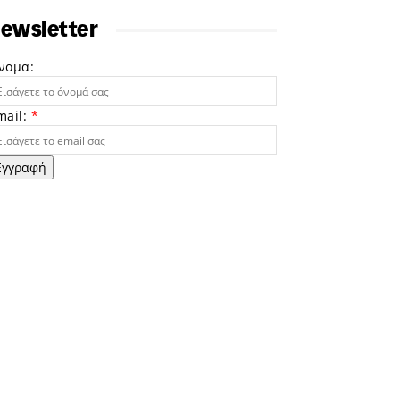
ewsletter
νομα:
mail:
*
Εγγραφή