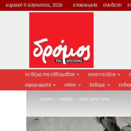
κυριακή 9 αύγουστος, 2026
επικοινωνία
σύνδεση
ε
Δρόμος
της
Αριστεράς
το θέμα της εβδομάδας
συνεντεύξεις
π
αφιερώματα
video
λάβαμε
ενδι
ΑΡΧΙΚΉ
ΓΝΏΜΕΣ
ΎΒΡΙΣ ΧΩΡΊΣ ΤΣΊΠΑ