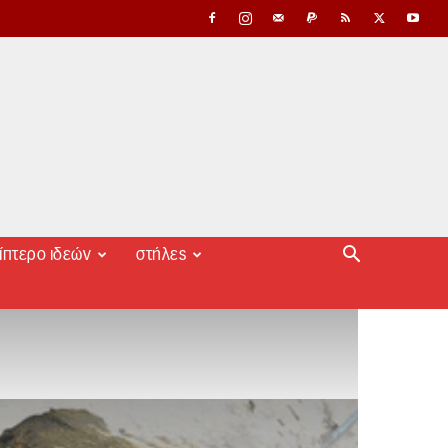
ίπτερο ιδεών
στήλες