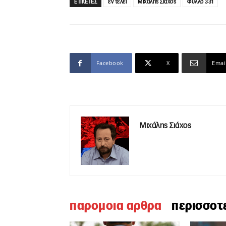
ΕΤΙΚΕΤΕΣ
εν τέλει
Μιχάλης Σιάχος
Φύλλο 331
Facebook
X
Emai
Μιχάλης Σιάχος
παρομοια αρθρα
περισσοτ