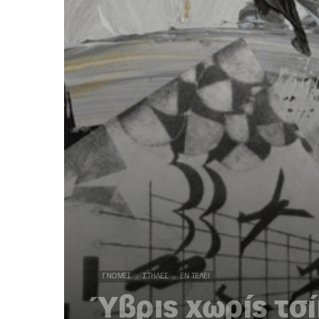
ΓΝΏΜΕΣ
ΣΤΉΛΕΣ
ΕΝ ΤΈΛΕΙ
Ύβρις χωρίς τσ