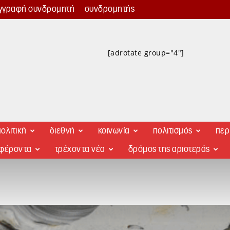
γγραφή συνδρομητή
συνδρομητής
[adrotate group="4"]
ολιτική
διεθνή
κοινωνία
πολιτισμός
περ
αφέροντα
τρέχοντα νέα
δρόμος της αριστεράς