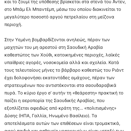
και το ζουμί της υπόθεσης βρίσκεται στα στενά του Άντεν,
στο Μπάμ Ελ Μπαντέμπ, μέσω του οποίου διακινείται το
μεγαλύτερο ποσοστό αργού πετρελαίου στη μείζονα
περιοχή.
Στην Υεμένη βομβαρδίζονται ανηλεώς, πέραν των
μαχητών του μη αρεστού στη Σαουδική Αραβία
καθεστώτος των Χούθι, κατοικημένες περιοχές, λαϊκές
υπαίθριες αγορές, νοσοκομεία αλλά και σχολεία. Κατά
τους τελευταίους μήνες το βάρβαρο καθεστώς του Ριάντ
έχει δολοφονήσει εκατοντάδες αμάχους, πέραν των
στρατευμένων που αντιστέκονται στα σαουδαραβικά
πυρά. Το κύριο έργο σ’ αυτήν τη «θεάρεστη» πρακτική το
παίζει η αεροπορία της Σαουδικής Αραβίας, που
εξοπλίζεται αφειδώς από κράτη της… «πολιτισμένης»
Δύσης (ΗΠΑ, Γαλλία, Ηνωμένο Βασίλειο). Τα
αποτελέσματα αυτών των επιθέσεων είναι τρομακτικά,
αφού παιδιά και ασθενείς νοσοκομείων είναι μεταξύ των