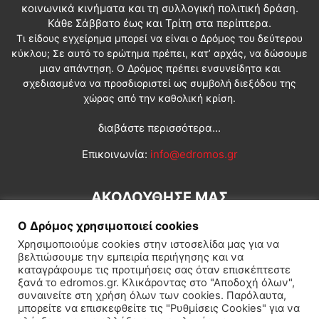
κοινωνικά κινήματα και τη συλλογική πολιτική δράση.
Κάθε Σάββατο έως και Τρίτη στα περίπτερα.
Τι είδους εγχείρημα μπορεί να είναι ο Δρόμος του δεύτερου
κύκλου; Σε αυτό το ερώτημα πρέπει, κατ’ αρχάς, να δώσουμε
μιαν απάντηση. Ο Δρόμος πρέπει ενσυνείδητα και
σχεδιασμένα να προσδιοριστεί ως συμβολή διεξόδου της
χώρας από την καθολική κρίση.
διαβάστε περισσότερα...
Επικοινωνία:
info@edromos.gr
ΑΚΟΛΟΥΘΗΣΕ ΜΑΣ
Ο Δρόμος χρησιμοποιεί cookies
Χρησιμοποιούμε cookies στην ιστοσελίδα μας για να
βελτιώσουμε την εμπειρία περιήγησης και να
καταγράφουμε τις προτιμήσεις σας όταν επισκέπτεστε
ξανά το edromos.gr. Κλικάροντας στο "Αποδοχή όλων",
συναινείτε στη χρήση όλων των cookies. Παρόλαυτα,
Εγγραφή συνδρομητή
Πολιτική
Διεθνή
Κοινωνία
μπορείτε να επισκεφθείτε τις "Ρυθμίσεις Cookies" για να