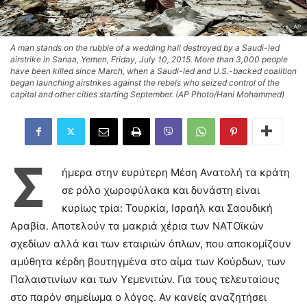
A man stands on the rubble of a wedding hall destroyed by a Saudi-led
airstrike in Sanaa, Yemen, Friday, July 10, 2015. More than 3,000 people
have been killed since March, when a Saudi-led and U.S.-backed coalition
began launching airstrikes against the rebels who seized control of the
capital and other cities starting September. (AP Photo/Hani Mohammed)
Σ
ήμερα στην ευρύτερη Μέση Ανατολή τα κράτη
σε ρόλο χωροφύλακα και δυνάστη είναι
κυρίως τρία: Τουρκία, Ισραήλ και Σαουδική
Αραβία. Αποτελούν τα μακριά χέρια των ΝΑΤΟϊκών
σχεδίων αλλά και των εταιριών όπλων, που αποκομίζουν
αμύθητα κέρδη βουτηγμένα στο αίμα των Κούρδων, των
Παλαιστινίων και των Υεμενιτών. Για τους τελευταίους
στο παρόν σημείωμα ο λόγος. Αν κανείς αναζητήσει