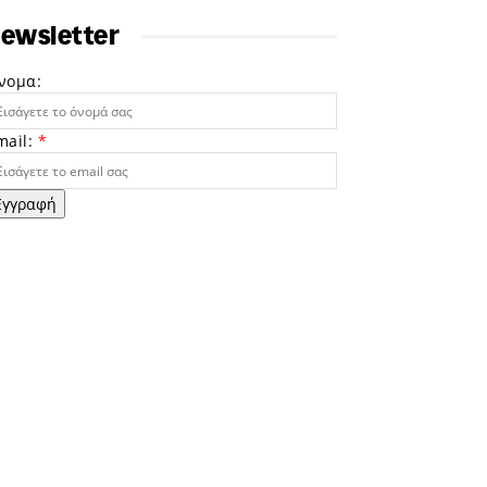
ewsletter
νομα:
mail:
*
Εγγραφή