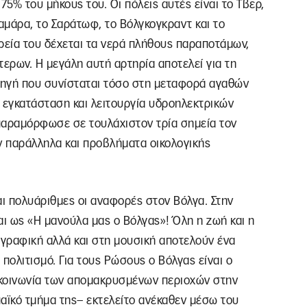
75% του μήκους του. Οι πόλεις αυτές είναι το Τβερ,
Σαμάρα, το Σαράτωφ, το Βόλγκογκραντ και το
ρεία του δέχεται τα νερά πλήθους παραποτάμων,
τερων. Η μεγάλη αυτή αρτηρία αποτελεί για τη
πηγή που συνίσταται τόσο στη μεταφορά αγαθών
 εγκατάσταση και λειτουργία υδροηλεκτρικών
παραμόρφωσε σε τουλάχιστον τρία σημεία τον
 παράλληλα και προβλήματα οικολογικής
ναι πολυάριθμες οι αναφορές στον Βόλγα. Στην
ι ως «Η μανούλα μας ο Βόλγας»! Όλη η ζωή και η
γραφική αλλά και στη μουσική αποτελούν ένα
πολιτισμό. Για τους Ρώσους ο Βόλγας είναι ο
πικοινωνία των απομακρυσμένων περιοχών στην
ϊκό τμήμα της– εκτελείτο ανέκαθεν μέσω του