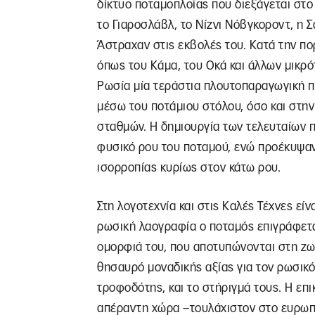
δίκτυο ποταμοπλοΐας που διεξάγεται στο 
το Γιαροσλάβλ, το Νίζνι Νόβγκοροντ, η 
Άστραχαν στις εκβολές του. Κατά την πο
όπως του Κάμα, του Οκά και άλλων μικρό
Ρωσία μία τεράστια πλουτοπαραγωγική 
μέσω του ποτάμιου στόλου, όσο και στην
σταθμών. Η δημιουργία των τελευταίων 
φυσικό ρου του ποταμού, ενώ προέκυψαν
ισορροπίας κυρίως στον κάτω ρου.
Στη λογοτεχνία και στις Καλές Τέχνες εί
ρωσική λαογραφία ο ποταμός επιγράφετα
ομορφιά του, που αποτυπώνονται στη ζω
θησαυρό μοναδικής αξίας για τον ρωσικό 
τροφοδότης, και το στήριγμά τους. Η ε
απέραντη χώρα –τουλάχιστον στο ευρωπα