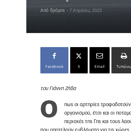
Από
δρόμος
-
7 Απριλίου, 2023
Facebook
X
Email
Τυπών
του Γιάννη Ζήβα
Ό
πως οι αρτηρίες τροφοδοτούν 
οργανισμού, έτσι και οι ποταμ
περιοχές της Γης και τους λα
που αποτελούν εμβλήματα για τις χώρες