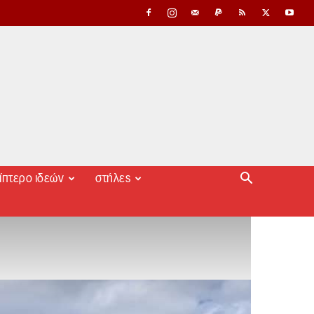
ίπτερο ιδεών
στήλες