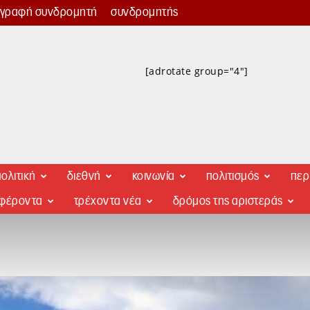
γγραφή συνδρομητή
συνδρομητής
[adrotate group="4"]
ολιτική
διεθνή
κοινωνία
πολιτισμός
περ
αφέροντα
τρέχοντα νέα
δρόμος της αριστεράς