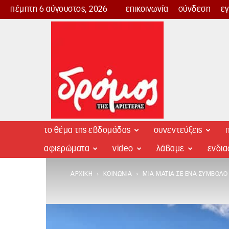
πέμπτη 6 αύγουστος, 2026
επικοινωνία
σύνδεση
ε
Δρόμος
της
Αριστεράς
το θέμα της εβδομάδας
συνεντεύξεις
π
αφιερώματα
video
λάβαμε
ενδι
ΑΡΧΙΚΉ
ΚΟΙΝΩΝΊΑ
ΜΙΑ ΜΑΤΙΆ ΣΕ ΈΝΑ ΣΎΜΒΟΛΟ