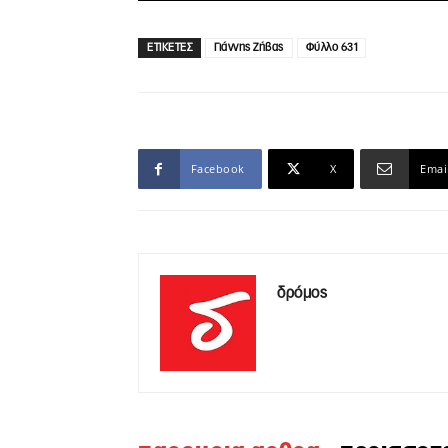
ΕΤΙΚΕΤΕΣ
Γιάννης Ζήβας
Φύλλο 631
Facebook
X
Emai
δρόμος