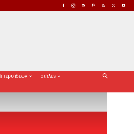
ίπτερο ιδεών
στήλες