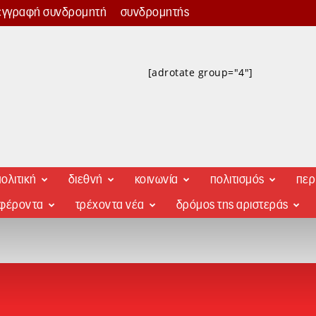
εγγραφή συνδρομητή
συνδρομητής
[adrotate group="4"]
ολιτική
διεθνή
κοινωνία
πολιτισμός
περ
αφέροντα
τρέχοντα νέα
δρόμος της αριστεράς