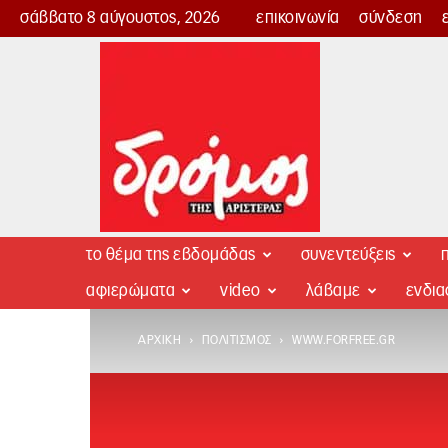
σάββατο 8 αύγουστος, 2026
επικοινωνία
σύνδεση
Δρόμος
της
Αριστεράς
το θέμα της εβδομάδας
συνεντεύξεις
π
αφιερώματα
video
λάβαμε
ενδι
ΑΡΧΙΚΉ
ΠΟΛΙΤΙΣΜΌΣ
WWW.FORFREE.GR