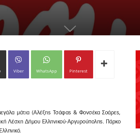
ω
Viber
WhatsApp
Pinterest
 μεγάλα μάτια (Αλέξης Τσάφας & Φονσέκα Σοάρες,
αφική Λέσχη Δήμου Ελληνικού-Αργυρούπολης. Πάρκο
Ελληνικό.