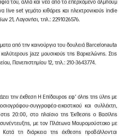
αφία του, αλλά και νέα από το επερχόμενο άλμπουμ
α live set γεμάτο κιθάρες και ηλεκτρονικούς indie
ίων 21, Λαγονήσι, τηλ.: 2291026576.
ματα από την καινούργια του δουλειά Barcelonauta
 καλύτερους jazz μουσικούς της Βαρκελώνης. Στις
ου, Πανεπιστημίου 12, τηλ.: 210-3643774.
άζει την έκθεση Η Επίδαυρος εφ’ όλης της ύλης με
σιογράφου-συγγραφέα-εικαστικού και συλλέκτη,
στις 20:00, στο πλαίσιο της Έκθεσης ο Βασίλης
ης συνέντευξης, με τον Πλάτωνα Μαυρομούστακο με
 Κατά τη διάρκεια της έκθεσης προβάλλονται