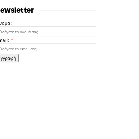
ewsletter
νομα:
mail:
*
Εγγραφή