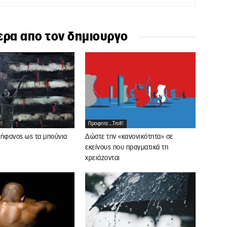
ερα απο τον δημιουργο
l!
Προφητε...troll!
ρήφανος ως τα μπούνια
Δώστε την «κανονικότητα» σε
εκείνους που πραγματικά τη
χρειάζονται