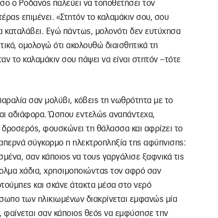
 όσο ο Ροδανός παλεύει να τοποθετήσει τον
έρας επιμένει. «Στητόν το καλαμάκιν σου, σου
α καταλάβει. Εγώ πάντως, μολονότι δεν ευτύχησα
τικό, ομολογώ ότι ακολουθώ διαισθητικά τη
αν το καλαμάκιν σου πάψει να είναι στητόν –τότε
παραλία σαν μολύβι, κόβεις τη νωθρότητα με το
 και αδιάφορα. Ώσπου εντελώς αναπάντεχα,
 δροσερός, φουσκώνει τη θάλασσα και αφρίζει το
ιαπερνά σύγκορμο η ηλεκτροπληξία της αφύπνισης:
ισμένα, σαν κάποιος να τους γαργάλισε ξαφνικά τις
ολμα χάδια, χρησιμοποιώντας τον αφρό σαν
τούμπες και σκάνε άτακτα μέσα στο νερό
όσωπο των ηλικιωμένων διακρίνεται εμφανώς μία
, φαίνεται σαν κάποιος θεός να εμφύσησε την