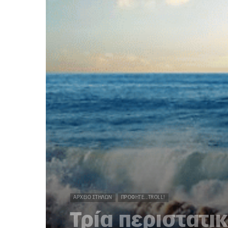
ΑΡΧΕΊΟ ΣΤΗΛΏΝ
ΠΡΟΦΗΤΕ...TROLL!
Τρία περιστατι