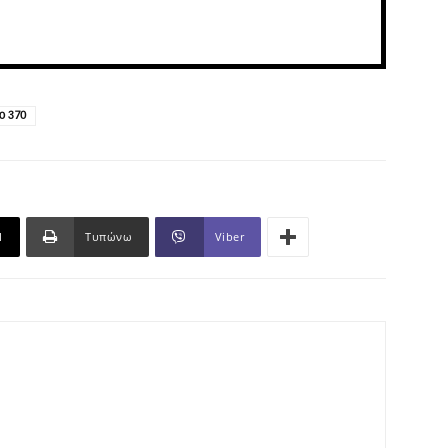
ο 370
l
Τυπώνω
Viber