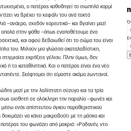
ευτυχισμένα, ο πατέρας καθοδηγεί το σιωπηλό κορμί
n
τίζει να βρέχει το κεφάλι του ανά τακτά
Ό
ιά –ανάερα, σχεδόν χορευτικά– και βγαίνει μαζί
ει απαλά στην ψάθα –όπως εναποθέτουμε ένα
E
σεκτικά, και αφού βεβαιωθεί ότι το σώμα του είναι
ίπλα του. Μιλούν μια γλώσσα ακαταλαβίστικη,
στιγμιαίες εκρήξεις γέλιου. Πλην όμως, δεν
κό ή το καταθλιπτικό. Και ο πατέρας είναι ένα νέο
νταπέντε. Σκέφτομαι ότι είμαστε ακόμα ζωντανοί.
ώδης μαζί με την λαλίστατη σύζυγο και τα τρία
μέσως αισθητή σε ολόκληρη την παραλία –φωνές και
ν μέσω ενός απίστευτου όγκου παραθεριστικού
ς δοκιμάζει να κάνει μακροβούτι με τη μάσκα και
 πατέρας του φωνάζει από μακριά: «Ροδανέν, ντο