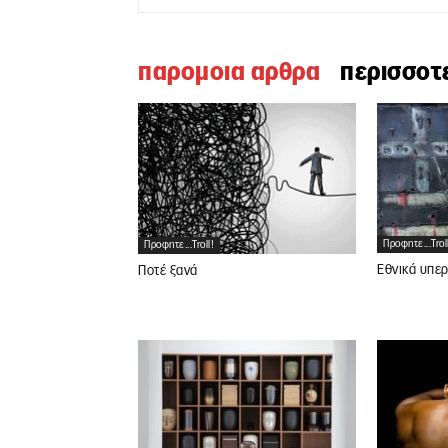
παρομοια αρθρα
περισσοτ
Προφητε...trol
Προφητε...troll!
Εθνικά υπε
Ποτέ ξανά