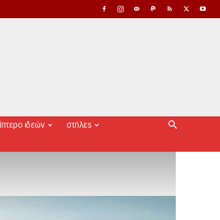
ίπτερο ιδεών
στήλες