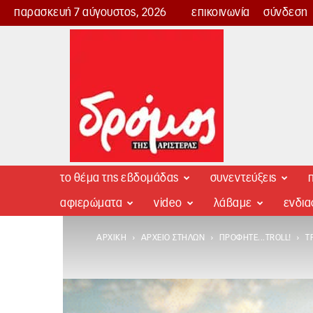
παρασκευή 7 αύγουστος, 2026
επικοινωνία
σύνδεση
Δρόμος
της
Αριστεράς
το θέμα της εβδομάδας
συνεντεύξεις
π
αφιερώματα
video
λάβαμε
ενδι
ΑΡΧΙΚΉ
ΑΡΧΕΊΟ ΣΤΗΛΏΝ
ΠΡΟΦΗΤΕ...TROLL!
Τ