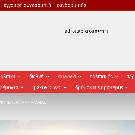
εγγραφή συνδρομητή
συνδρομητής
[adrotate group="4"]
ολιτική
διεθνή
κοινωνία
πολιτισμός
περ
αφέροντα
τρέχοντα νέα
δρόμος της αριστεράς
ΡΊΑ ΠΕΡΙΣΤΑΤΙΚΆ ΠΑΡΑΛΊΑΣ