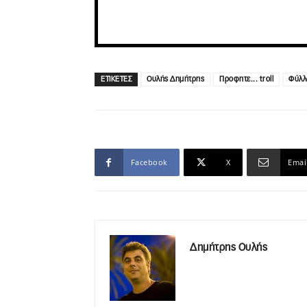
ΕΤΙΚΕΤΕΣ
Ουλής Δημήτρης
Προφητε... troll
Φύλλ
Facebook
X
Emai
Δημήτρης Ουλής