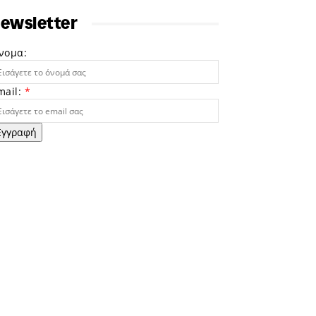
ewsletter
νομα:
mail:
*
Εγγραφή