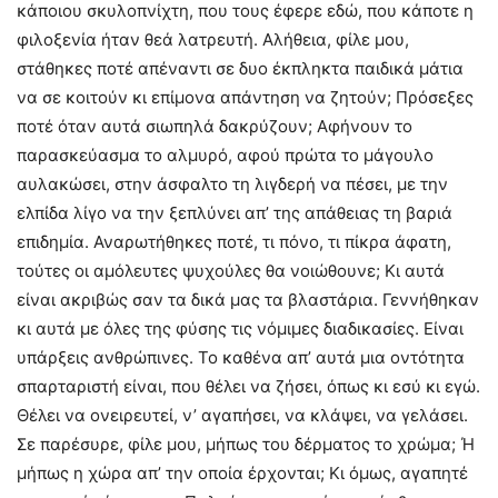
κάποιου σκυλοπνίχτη, που τους έφερε εδώ, που κάποτε η
φιλοξενία ήταν θεά λατρευτή. Αλήθεια, φίλε μου,
στάθηκες ποτέ απέναντι σε δυο έκπληκτα παιδικά μάτια
να σε κοιτούν κι επίμονα απάντηση να ζητούν; Πρόσεξες
ποτέ όταν αυτά σιωπηλά δακρύζουν; Αφήνουν το
παρασκεύασμα το αλμυρό, αφού πρώτα το μάγουλο
αυλακώσει, στην άσφαλτο τη λιγδερή να πέσει, με την
ελπίδα λίγο να την ξεπλύνει απ’ της απάθειας τη βαριά
επιδημία. Αναρωτήθηκες ποτέ, τι πόνο, τι πίκρα άφατη,
τούτες οι αμόλευτες ψυχούλες θα νοιώθουνε; Κι αυτά
είναι ακριβώς σαν τα δικά μας τα βλαστάρια. Γεννήθηκαν
κι αυτά με όλες της φύσης τις νόμιμες διαδικασίες. Είναι
υπάρξεις ανθρώπινες. Το καθένα απ’ αυτά μια οντότητα
σπαρταριστή είναι, που θέλει να ζήσει, όπως κι εσύ κι εγώ.
Θέλει να ονειρευτεί, ν’ αγαπήσει, να κλάψει, να γελάσει.
Σε παρέσυρε, φίλε μου, μήπως του δέρματος το χρώμα; Ή
μήπως η χώρα απ’ την οποία έρχονται; Κι όμως, αγαπητέ