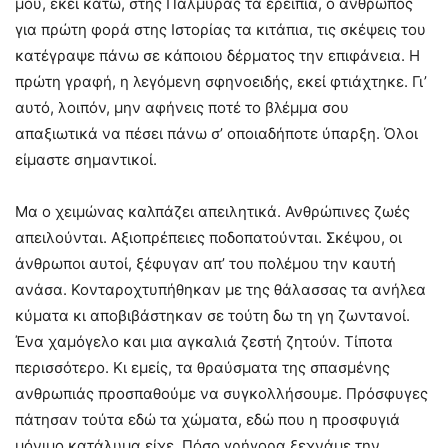
μου, εκεί κάτω, στης Παλμύρας τα ερείπια, ο άνθρωπος
για πρώτη φορά στης Ιστορίας τα κιτάπια, τις σκέψεις του
κατέγραψε πάνω σε κάποιου δέρματος την επιφάνεια. Η
πρώτη γραφή, η λεγόμενη σφηνοειδής, εκεί φτιάχτηκε. Γι’
αυτό, λοιπόν, μην αφήνεις ποτέ το βλέμμα σου
απαξιωτικά να πέσει πάνω σ’ οποιαδήποτε ύπαρξη. Όλοι
είμαστε σημαντικοί.
Μα ο χειμώνας καλπάζει απειλητικά. Ανθρώπινες ζωές
απειλούνται. Αξιοπρέπειες ποδοπατούνται. Σκέψου, οι
άνθρωποι αυτοί, ξέφυγαν απ’ του πολέμου την καυτή
ανάσα. Κονταροχτυπήθηκαν με της θάλασσας τα ανήλεα
κύματα κι αποβιβάστηκαν σε τούτη δω τη γη ζωντανοί.
Ένα χαμόγελο και μια αγκαλιά ζεστή ζητούν. Τίποτα
περισσότερο. Κι εμείς, τα θραύσματα της σπασμένης
ανθρωπιάς προσπαθούμε να συγκολλήσουμε. Πρόσφυγες
πάτησαν τούτα εδώ τα χώματα, εδώ που η προσφυγιά
μόνιμο κατάλυμα είχε. Πόσο γρήγορα ξεχνάμε την