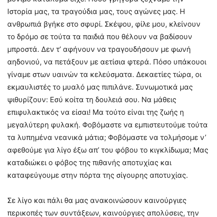
Ιστορία μας, τα τραγούδια μας, τους αγώνες μας. Η
ανθρωπιά βγήκε στο σφυρί. Σκέψου, φίλε μου, κλείνουν
το δρόμο σε τούτα τα παιδιά που θέλουν να βαδίσουν
μπροστά. Δεν τ’ αφήνουν να τραγουδήσουν με φωνή
αηδονιού, να πετάξουν με αετίσια φτερά. Πόσο υπάκουοι
γίναμε στων υαινών τα κελεύσματα. Δεκαετίες τώρα, οι
εκμαυλιστές το μυαλό μας πιπιλάνε. Συνωμοτικά μας
ψιθυρίζουν: Εσύ κοίτα τη δουλειά σου. Να μάθεις
επιφυλακτικός να είσαι! Μα τούτο είναι της ζωής η
μεγαλύτερη φυλακή. Φοβόμαστε να εμπιστευτούμε τούτα
τα λυπημένα νεανικά μάτια; Φοβόμαστε να τολμήσομε ν’
αφεθούμε για λίγο έξω απ’ του φόβου το κιγκλίδωμα; Μας
καταδιώκει ο φόβος της πιθανής αποτυχίας και
καταφεύγουμε στην πόρτα της σίγουρης αποτυχίας.
Σε λίγο και πάλι θα μας ανακοινώσουν καινούργιες
περικοπές των συντάξεων, καινούργιες απολύσεις, την