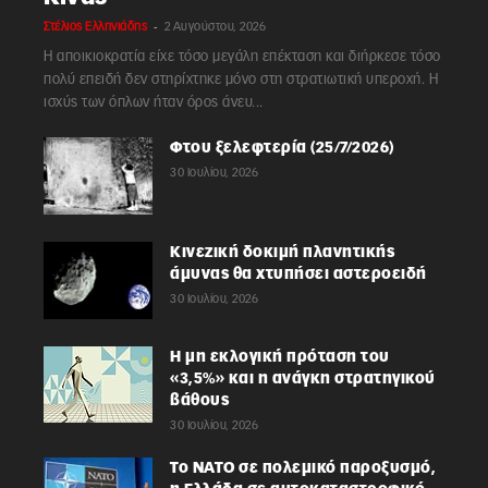
-
Στέλιος Ελληνιάδης
2 Αυγούστου, 2026
Η αποικιοκρατία είχε τόσο μεγάλη επέκταση και διήρκεσε τόσο
πολύ επειδή δεν στηρίχτηκε μόνο στη στρατιωτική υπεροχή. Η
ισχύς των όπλων ήταν όρος άνευ...
Φτου ξελεφτερία (25/7/2026)
30 Ιουλίου, 2026
Κινεζική δοκιμή πλανητικής
άμυνας θα χτυπήσει αστεροειδή
30 Ιουλίου, 2026
Η μη εκλογική πρόταση του
«3,5%» και η ανάγκη στρατηγικού
βάθους
30 Ιουλίου, 2026
Το ΝΑΤΟ σε πολεμικό παροξυσμό,