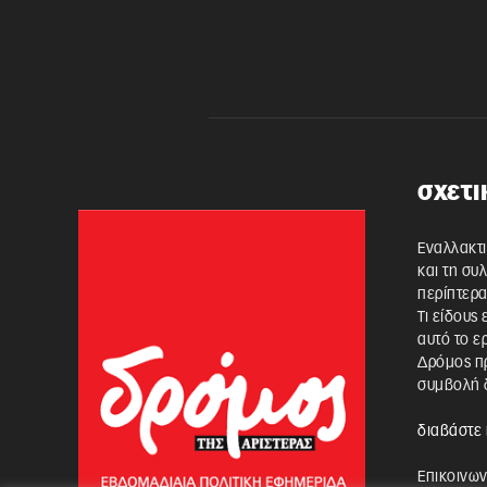
σχετι
Εναλλακτι
και τη συ
περίπτερα
Τι είδους
αυτό το ε
Δρόμος πρ
συμβολή δ
διαβάστε 
Επικοινων