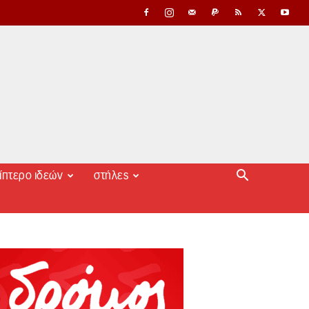
ίπτερο ιδεών
στήλες