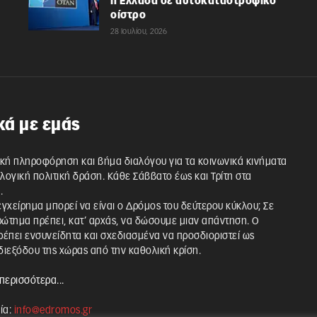
η Ελλάδα σε αυτοκαταστροφικό
οίστρο
28 Ιουλίου, 2026
κά με εμάς
κή πληροφόρηση και βήμα διαλόγου για τα κοινωνικά κινήματα
λλογική πολιτική δράση. Κάθε Σάββατο έως και Τρίτη στα
.
 εγχείρημα μπορεί να είναι ο Δρόμος του δεύτερου κύκλου; Σε
ρώτημα πρέπει, κατ’ αρχάς, να δώσουμε μιαν απάντηση. Ο
έπει ενσυνείδητα και σχεδιασμένα να προσδιοριστεί ως
ιεξόδου της χώρας από την καθολική κρίση.
περισσότερα...
ία:
info@edromos.gr