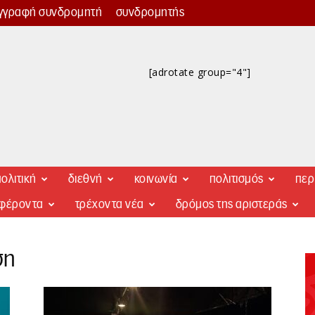
γγραφή συνδρομητή
συνδρομητής
[adrotate group="4"]
ολιτική
διεθνή
κοινωνία
πολιτισμός
περ
αφέροντα
τρέχοντα νέα
δρόμος της αριστεράς
ση