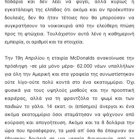
ποδάρια και δεν λέει να φύγει, αλλά κυρίως η
εγκατάλειψη της ελπίδας ότι ακόμα και αν προέκυπταν
δουλειές, δεν θα ήταν τέτοιες που θα μπορούσαν να
συγκρατήσουν τα νοικοκυριά από την ελεύθερη πτώση
προς τη φτώχεια. Τουλάχιστον αυτά λένε η καθημερινή
εμπειρία, οι αριθμοί και τα στοιχεία.
Την 19η Απριλίου η εταιρία McDonalds ανακοίνωσε την
πρόσληψη -σε μία μόνο μέρα- 62.000 νέων υπαλλήλων
για όλη την Αμερική και στα γραφεία της συνωστίστηκαν
ούτε λίγο-ούτε πολύ κοντά στο ένα εκατομμύριο. Όχι
φυσικά για τους υψηλούς μισθούς και την προοπτική
καριέρας, αλλά για τη φραντζόλα το ψωμί και των
παιδιών το γάλα. 14 εκατ. οι (επίσημοι) άνεργοι κι ένα
ακόμα εκατομμύριο όσοι σταμάτησαν να ψάχνουν από
κούραση και απογοήτευση. Ακόμα και τα 8 δολάρια την
ώρα που προσέφεραν, τα μισά απ’ όσα θα έπαιρναν αν
έβρισκαν δουλειά σε μια μεσαία βιομηχανία, από το