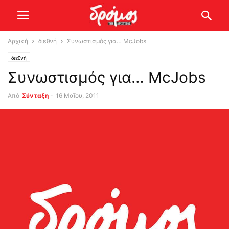
Αρχική
διεθνή
Συνωστισμός για… McJobs
διεθνή
Συνωστισμός για… McJobs
Από
Σύνταξη
-
16 Μαΐου, 2011