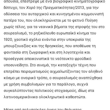
απουσία, επέστρεψε με ένα βιογραφικό κινηματογραφικό
δίπτυχο, τον
Χορό της Πραγματικότητας
/2013, για την
οδύσσεια του αυταρχικού και κυνηγημένου κομμουνιστή
πατέρα του, που ολοκληρώνεται με το φετινό
Ποίηση
χωρίς τέλος
,
για τα νεανικά βήματα της στροφής του στο
σουρεαλισμό, το ρηξικέλευθο ευρωπαϊκό κίνημα του
1920, χαοτικό σχόλιο ενάντια στην υποκρισία της
μπουρζουαζίας και της θρησκείας, που αποθέωσε τη
φαντασία στη ζωγραφική και στη λογοτεχνία και
προσέγγισε απεικονιστικά το νεότευκτο φροϋδικό
υποσυνείδητο. Στο σινεμά, την κατεξοχήν τέχνη που
επιτρέπει πειραματισμούς αιχμαλωτίζοντας τον αληθινό
κόσμο με ονειρικό τρόπο, ο σουρεαλισμός αναπτύχθηκε
με χρήση συμβολισμών για το παράλογο, συχνά
συγκαλύπτοντας πολιτικούς στοχασμούς, ιδίως στα
λατινοαμερικάνικα ολοκληρωτικά καθεστώτα.
Μέσα από πολυποίκιλες όψεις του θεάματος,