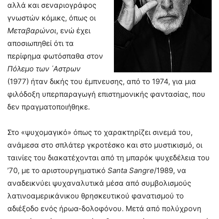
αλλά και σεναριογράφος
γνωστών κόμικς, όπως οι
Μεταβαρώνοι
, ενώ έχει
αποσιωπηθεί ότι τα
περίφημα φωτόσπαθα στον
Πόλεμο των ΄Αστρων
(1977) ήταν δικής του έμπνευσης, από το 1974, για μια
φιλόδοξη υπερπαραγωγή επιστημονικής φαντασίας, που
δεν πραγματοποιήθηκε.
Στο «ψυχομαγικό» όπως το χαρακτηρίζει σινεμά του,
ανάμεσα στο σπλάτερ γκροτέσκο και στο μυστικισμό, οι
ταινίες του διακατέχονται από τη μπαρόκ ψυχεδέλεια του
’70, με το αριστουργηματικό
Santa
Sangre
/1989, να
αναδεικνύει ψυχαναλυτικά μέσα από συμβολισμούς
λατινοαμερικάνικου θρησκευτικού φανατισμού το
αδιέξοδο ενός ήρωα-δολοφόνου. Μετά από πολύχρονη