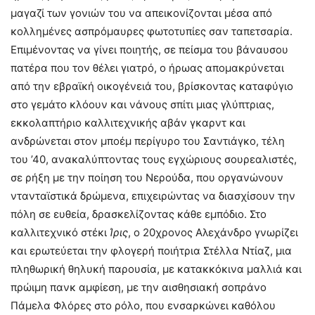
μαγαζί των γονιών του να απεικονίζονται μέσα από
κολλημένες ασπρόμαυρες φωτοτυπίες σαν ταπετσαρία.
Επιμένοντας να γίνει ποιητής, σε πείσμα του βάναυσου
πατέρα που τον θέλει γιατρό, ο ήρωας απομακρύνεται
από την εβραϊκή οικογένειά του, βρίσκοντας καταφύγιο
στο γεμάτο κλόουν και νάνους σπίτι μιας γλύπτριας,
εκκολαπτήριο καλλιτεχνικής αβάν γκαρντ και
ανδρώνεται στον μποέμ περίγυρο του Σαντιάγκο, τέλη
του ’40, ανακαλύπτοντας τους εγχώριους σουρεαλιστές,
σε ρήξη με την ποίηση του Νερούδα, που οργανώνουν
ντανταϊστικά δρώμενα, επιχειρώντας να διασχίσουν την
πόλη σε ευθεία, δρασκελίζοντας κάθε εμπόδιο. Στο
καλλιτεχνικό στέκι
Ίρις
, ο 20χρονος Αλεχάνδρο γνωρίζει
και ερωτεύεται την φλογερή ποιήτρια Στέλλα Ντίαζ, μια
πληθωρική θηλυκή παρουσία, με κατακκόκινα μαλλιά και
πρώιμη πανκ αμφίεση, με την αισθησιακή σοπράνο
Πάμελα Φλόρες στο ρόλο, που ενσαρκώνει καθόλου