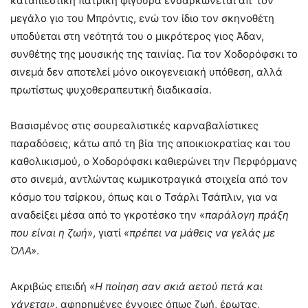
καταπιεστική πατρική φιγούρα ενσαρκώνεται απ’ τον
μεγάλο γιο του Μπρόντις, ενώ τον ίδιο τον σκηνοθέτη
υποδύεται στη νεότητά του ο μικρότερος γιος Άδαν,
συνθέτης της μουσικής της ταινίας. Για τον Χοδορόφσκι το
σινεμά δεν αποτελεί μόνο οικογενειακή υπόθεση, αλλά
πρωτίστως ψυχοθεραπευτική διαδικασία.
Βασισμένος στις σουρεαλιστικές καρναβαλίστικες
παραδόσεις, κάτω από τη βία της αποικιοκρατίας και του
καθολικισμού, ο Χοδορόφσκι καθιερώνει την Περφόρμανς
στο σινεμά, αντλώντας κωμικοτραγικά στοιχεία από τον
κόσμο του τσίρκου, όπως και ο Τσάρλι Τσάπλιν, για να
αναδείξει μέσα από το γκροτέσκο την «
παράλογη πράξη
που είναι η ζωή
», γιατί
«πρέπει να μάθεις να γελάς με
ΌΛΑ»
.
Ακριβώς επειδή
«Η ποίηση σαν σκιά αετού πετά και
χάνεται»
, αφηρημένες έννοιες όπως ζωή, έρωτας,