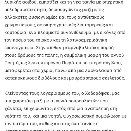
λυρικής αοιδού, εμποτίζει και τη νέα ταινία με οπερετική
μελοδραματικότητα, δημιουργώντας μαζί με τις
αλλόκοτες φυσιογνωμίες και τους αντιθετικούς
χρωματισμούς, σε σκηνογραφικές λεπτομέρειες και
κοστούμια, ένα πλουμιστό συνονθύλευμα, με εικόνες από
τον κόσμο του τσίρκου και τη λατινοαμερικάνικη
εικονογραφία. Στην απίθανη καρναβαλίστικη πομπή
στους δρόμους της πόλης, η συμβολική μορφή του αγνού
Ποιητή, ως λευκοντυμένου Πιερότου με φτερά αγγέλου,
μεταφέρεται στα χέρια, πάνω από μια λαοθάλασσα από
κατακόκκινους διαβόλους και μαυρόασπρους σκελετούς.
Κλείνοντας τους λογαριασμούς του, ο Χοδορόφσκι μας
αποχαιρετάει μαζί με τη γενιά σουρεαλιστών που
χάνεται, επιχειρώντας, εκτός από μια αναπόληση στη
νεότητά του, και μια νοητή, ψυχοσωματική συμφιλίωση με
τον πατέρα του, καθώς και στις δύο ταινίες η