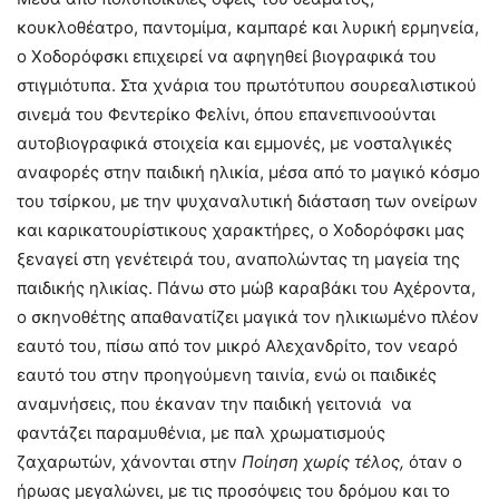
κουκλοθέατρο, παντομίμα, καμπαρέ και λυρική ερμηνεία,
ο Χοδορόφσκι επιχειρεί να αφηγηθεί βιογραφικά του
στιγμιότυπα. Στα χνάρια του πρωτότυπου σουρεαλιστικού
σινεμά του Φεντερίκο Φελίνι, όπου επανεπινοούνται
αυτοβιογραφικά στοιχεία και εμμονές, με νοσταλγικές
αναφορές στην παιδική ηλικία, μέσα από το μαγικό κόσμο
του τσίρκου, με την ψυχαναλυτική διάσταση των ονείρων
και καρικατουρίστικους χαρακτήρες, ο Χοδορόφσκι μας
ξεναγεί στη γενέτειρά του, αναπολώντας τη μαγεία της
παιδικής ηλικίας. Πάνω στο μώβ καραβάκι του Αχέροντα,
ο σκηνοθέτης απαθανατίζει μαγικά τον ηλικιωμένο πλέον
εαυτό του, πίσω από τον μικρό Αλεχανδρίτο, τον νεαρό
εαυτό του στην προηγούμενη ταινία, ενώ οι παιδικές
αναμνήσεις, που έκαναν την παιδική γειτονιά να
φαντάζει παραμυθένια, με παλ χρωματισμούς
ζαχαρωτών, χάνονται στην
Ποίηση χωρίς τέλος,
όταν ο
ήρωας μεγαλώνει, με τις προσόψεις του δρόμου και το