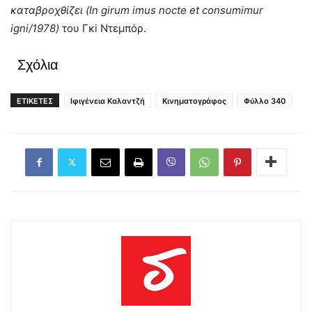
καταβροχθίζει (
In
girum
imus
nocte
et
consumimur
igni
/
1978)
του Γκi Ντεμπόρ.
Σχόλια
ΕΤΙΚΕΤΕΣ
Ιφιγένεια Καλαντζή
Κινηματογράφος
Φύλλο 340