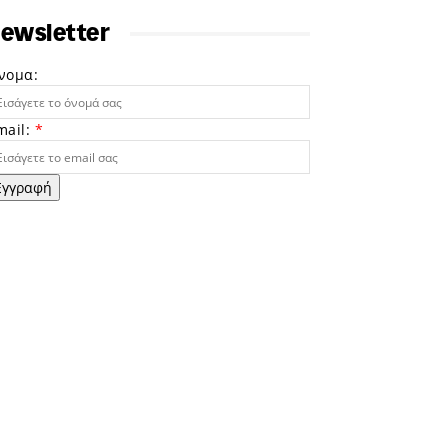
ewsletter
νομα:
mail:
*
Εγγραφή