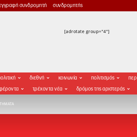
εγγραφή συνδρομητή
συνδρομητής
[adrotate group="4"]
ολιτική
διεθνή
κοινωνία
πολιτισμός
περ
αφέροντα
τρέχοντα νέα
δρόμος της αριστεράς
ΗΤΉΜΑΤΑ