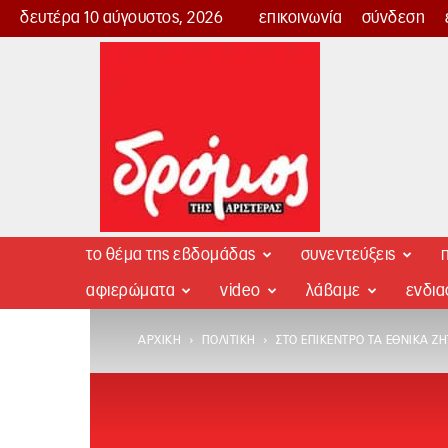
δευτέρα 10 αύγουστος, 2026
επικοινωνία
σύνδεση
Δρόμος
της
Αριστεράς
το θέμα της εβδομάδας
συνεντεύξεις
π
αφιερώματα
video
λάβαμε
ενδι
ΑΡΧΙΚΉ
ΠΟΛΙΤΙΚΉ
ΣΤΟ ΕΠΊΚΕΝΤΡΟ ΤΑ ΕΘΝΙΚΆ Ζ