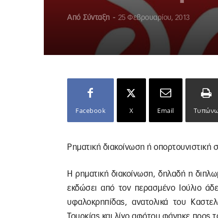
Από
Σύνταξη
-
25 Φεβρουαρίου, 2013
Facebook
X
Email
Τυπών
Ρηματική διακοίνωση ή οπορτουνιστική 
Η ρηματική διακοίνωση, δηλαδή η διπλω
εκδώσει από τον περασμένο Ιούλιο άδε
υφαλοκρηπίδας, ανατολικά του Καστελ
Τουρκίας και λίγο αφότου φάνηκε προς τ