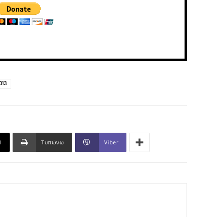
013
l
Τυπώνω
Viber