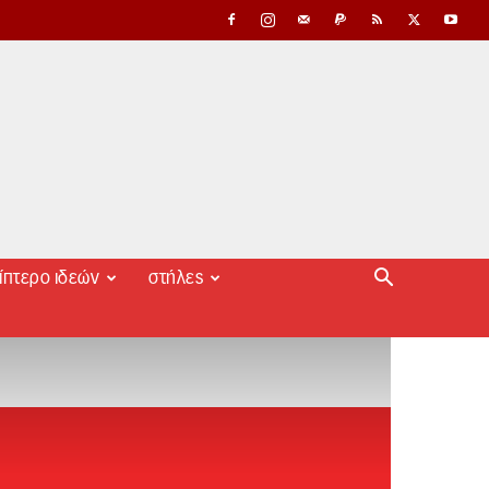
ίπτερο ιδεών
στήλες