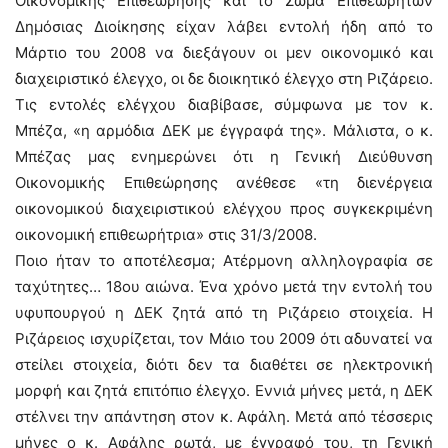
Οικονομικής Επιθεώρησης και το Σώμα Επιθεωρητών
Δημόσιας Διοίκησης είχαν λάβει εντολή ήδη από το
Μάρτιο του 2008 να διεξάγουν οι μεν οικονομικό και
διαχειριστικό έλεγχο, οι δε διοικητικό έλεγχο στη Ριζάρειο.
Τις εντολές ελέγχου διαβίβασε, σύμφωνα με τον κ.
Μπέζα, «η αρμόδια ΔΕΚ με έγγραφά της». Μάλιστα, ο κ.
Μπέζας μας ενημερώνει ότι η Γενική Διεύθυνση
Οικονομικής Επιθεώρησης ανέθεσε «τη διενέργεια
οικονομικού διαχειριστικού ελέγχου προς συγκεκριμένη
οικονομική επιθεωρήτρια» στις 31/3/2008.
Ποιο ήταν το αποτέλεσμα; Ατέρμονη αλληλογραφία σε
ταχύτητες… 18ου αιώνα. Ένα χρόνο μετά την εντολή του
υφυπουργού η ΔΕΚ ζητά από τη Ριζάρειο στοιχεία. Η
Ριζάρειος ισχυρίζεται, τον Μάιο του 2009 ότι αδυνατεί να
στείλει στοιχεία, διότι δεν τα διαθέτει σε ηλεκτρονική
μορφή και ζητά επιτόπιο έλεγχο. Εννιά μήνες μετά, η ΔΕΚ
στέλνει την απάντηση στον κ. Αφάλη. Μετά από τέσσερις
μήνες ο κ. Αφάλης ρωτά, με έγγραφό του, τη Γενική