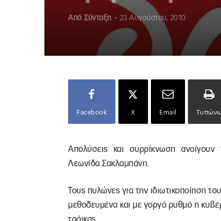
Από
Σύνταξη
-
23 Αυγούστου, 2010
Facebook
X
Email
Τυπών
Απολύσεις και συρρίκνωση ανοίγουν 
Λεωνίδα Σακλαμπάνη.
Τους πυλώνες για την ιδιωτικοποίηση το
μεθοδευμένα και με γοργό ρυθμό η κυβέ
τρόικας.