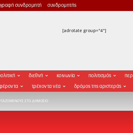
γγραφή συνδρομητή
συνδρομητής
[adrotate group="4"]
ολιτική
διεθνή
κοινωνία
πολιτισμός
περ
αφέροντα
τρέχοντα νέα
δρόμος της αριστεράς
ΕΡΓΑΖΌΜΕΝΟΥΣ ΣΤΟ ΔΗΜΌΣΙΟ