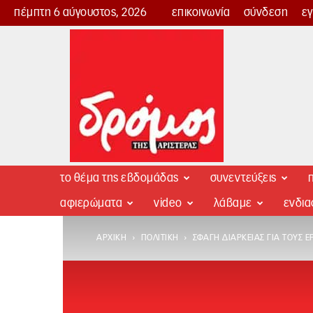
πέμπτη 6 αύγουστος, 2026
επικοινωνία
σύνδεση
ε
Δρόμος
της
Αριστεράς
το θέμα της εβδομάδας
συνεντεύξεις
π
αφιερώματα
video
λάβαμε
ενδι
ΑΡΧΙΚΉ
ΠΟΛΙΤΙΚΉ
ΣΦΑΓΉ ΔΙΑΡΚΕΊΑΣ ΓΙΑ ΤΟΥΣ 