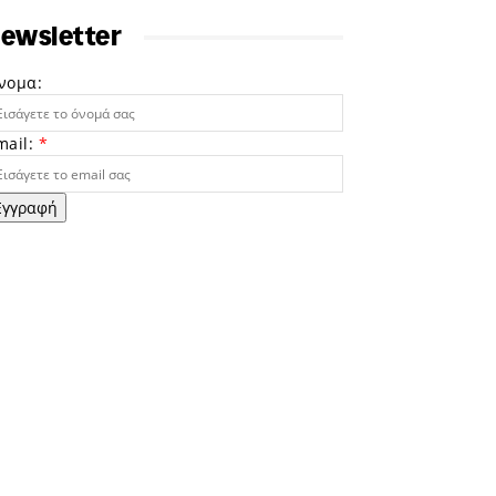
ewsletter
νομα:
mail:
*
Εγγραφή