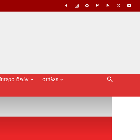
ίπτερο ιδεών
στήλες