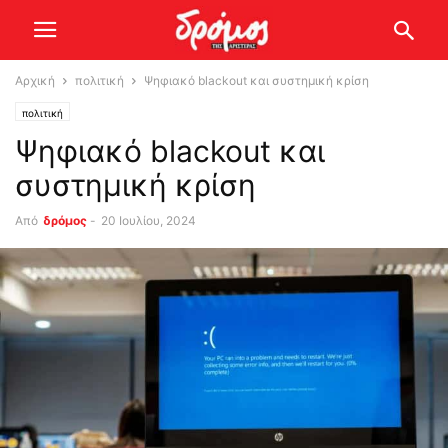
Αρχική
πολιτική
Ψηφιακό blackout και συστημική κρίση
πολιτική
Ψηφιακό blackout και
συστημική κρίση
Από
δρόμος
-
20 Ιουλίου, 2024