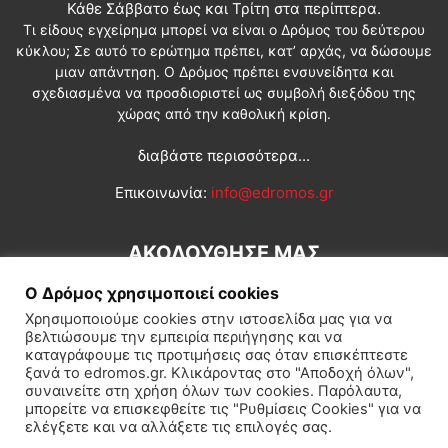
Κάθε Σάββατο έως και Τρίτη στα περίπτερα.
Τι είδους εγχείρημα μπορεί να είναι ο Δρόμος του δεύτερου
κύκλου; Σε αυτό το ερώτημα πρέπει, κατ’ αρχάς, να δώσουμε
μιαν απάντηση. Ο Δρόμος πρέπει ενσυνείδητα και
σχεδιασμένα να προσδιοριστεί ως συμβολή διεξόδου της
χώρας από την καθολική κρίση.
διαβάστε περισσότερα...
Επικοινωνία:
info@edromos.gr
ΑΚΟΛΟΥΘΗΣΕ ΜΑΣ
Ο Δρόμος χρησιμοποιεί cookies
Χρησιμοποιούμε cookies στην ιστοσελίδα μας για να
βελτιώσουμε την εμπειρία περιήγησης και να
καταγράφουμε τις προτιμήσεις σας όταν επισκέπτεστε
ξανά το edromos.gr. Κλικάροντας στο "Αποδοχή όλων",
συναινείτε στη χρήση όλων των cookies. Παρόλαυτα,
Εγγραφή συνδρομητή
Πολιτική
Διεθνή
Κοινωνία
μπορείτε να επισκεφθείτε τις "Ρυθμίσεις Cookies" για να
ελέγξετε και να αλλάξετε τις επιλογές σας.
Πολιτισμός
Αφιερώματα