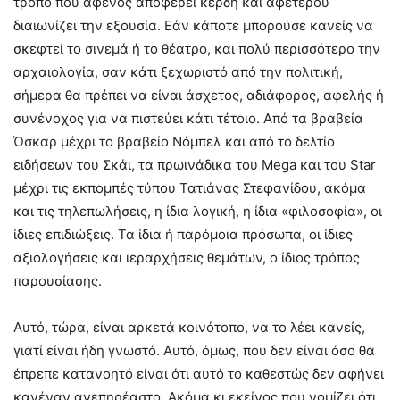
τρόπο που αφενός αποφέρει κέρδη και αφετέρου
διαιωνίζει την εξουσία. Εάν κάποτε μπορούσε κανείς να
σκεφτεί το σινεμά ή το θέατρο, και πολύ περισσότερο την
αρχαιολογία, σαν κάτι ξεχωριστό από την πολιτική,
σήμερα θα πρέπει να είναι άσχετος, αδιάφορος, αφελής ή
συνένοχος για να πιστεύει κάτι τέτοιο. Από τα βραβεία
Όσκαρ μέχρι το βραβείο Νόμπελ και από το δελτίο
ειδήσεων του Σκάι, τα πρωινάδικα του Mega και του Star
μέχρι τις εκπομπές τύπου Τατιάνας Στεφανίδου, ακόμα
και τις τηλεπωλήσεις, η ίδια λογική, η ίδια «φιλοσοφία», οι
ίδιες επιδιώξεις. Τα ίδια ή παρόμοια πρόσωπα, οι ίδιες
αξιολογήσεις και ιεραρχήσεις θεμάτων, ο ίδιος τρόπος
παρουσίασης.
Αυτό, τώρα, είναι αρκετά κοινότοπο, να το λέει κανείς,
γιατί είναι ήδη γνωστό. Αυτό, όμως, που δεν είναι όσο θα
έπρεπε κατανοητό είναι ότι αυτό το καθεστώς δεν αφήνει
κανέναν ανεπηρέαστο. Ακόμα κι εκείνος που νομίζει ότι