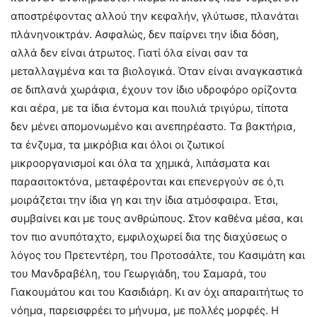
αποστρέφοντας αλλού την κεφαλήν, γλύτωσε, πλανάται
πλάνηνοικτράν. Ασφαλώς, δεν παίρνει την ίδια δόση,
αλλά δεν είναι άτρωτος. Γιατί όλα είναι σαν τα
μεταλλαγμένα και τα βιολογικά. Όταν είναι αναγκαστικά
σε διπλανά χωράφια, έχουν τον ίδιο υδροφόρο ορίζοντα
και αέρα, με τα ίδια έντομα και πουλιά τριγύρω, τίποτα
δεν μένει απομονωμένο και ανεπηρέαστο. Τα βακτήρια,
τα ένζυμα, τα μικρόβια και όλοι οι ζωτικοί
μικροοργανισμοί και όλα τα χημικά, λιπάσματα και
παρασιτοκτόνα, μεταφέρονται και επενεργούν σε ό,τι
μοιράζεται την ίδια γη και την ίδια ατμόσφαιρα. Έτσι,
συμβαίνει και με τους ανθρώπους. Στον καθένα μέσα, και
τον πιο ανυπόταχτο, εμφιλοχωρεί δια της διαχύσεως ο
λόγος του Πρετεντέρη, του Προτοσάλτε, του Κασιμάτη και
του Μανδραβέλη, του Γεωργιάδη, του Σαμαρά, του
Γιακουμάτου και του Κασιδιάρη. Κι αν όχι απαραιτήτως το
νόημα, παρεισφρέει το μήνυμα, με πολλές μορφές. Η