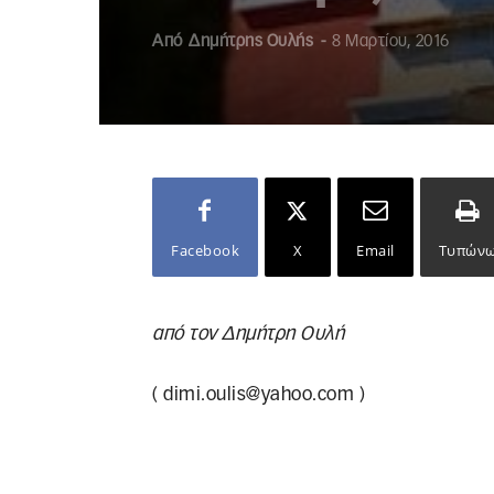
Από
Δημήτρης Ουλής
-
8 Μαρτίου, 2016
Facebook
X
Email
Τυπών
από τον Δημήτρη Ουλή
(
dimi.oulis@yahoo.com
)