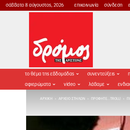
σάββατο 8 αύγουστος, 2026
επικοινωνία
σύνδεση
Δρόμος
της
Αριστεράς
το θέμα της εβδομάδας
συνεντεύξεις
π
αφιερώματα
video
λάβαμε
ενδι
ΑΡΧΙΚΉ
ΑΡΧΕΊΟ ΣΤΗΛΏΝ
ΠΡΟΦΗΤΕ...TROLL!
Π