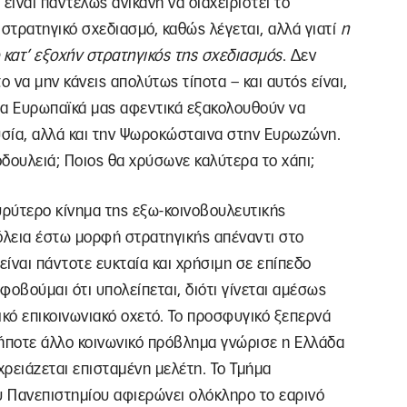
είναι παντελώς ανίκανη να διαχειριστεί το
ν στρατηγικό σχεδιασμό, καθώς λέγεται, αλλά γιατί
η
 κατ’ εξοχήν στρατηγικός της σχεδιασμός
. Δεν
ο να μην κάνεις απολύτως τίποτα – και αυτός είναι,
 τα Ευρωπαϊκά μας αφεντικά εξακολουθούν να
σία, αλλά και την Ψωροκώσταινα στην Ευρωζώνη.
δουλειά; Ποιος θα χρύσωνε καλύτερα το χάπι;
υρύτερο κίνημα της εξω-κοινοβουλευτικής
λεια έστω μορφή στρατηγικής απέναντι στο
ναι πάντοτε ευκταία και χρήσιμη σε επίπεδο
φοβούμαι ότι υπολείπεται, διότι γίνεται αμέσως
ικό επικοινωνιακό οχετό. Το προσφυγικό ξεπερνά
δήποτε άλλο κοινωνικό πρόβλημα γνώρισε η Ελλάδα
 χρειάζεται επισταμένη μελέτη. Το Τμήμα
 Πανεπιστημίου αφιερώνει ολόκληρο το εαρινό