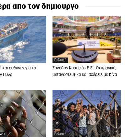
ερα απο τον δημιουργο
Πολιτική
 και ευθύνες για το
Σύνοδος Κορυφής Ε.Ε.: Ουκρανικό,
ην Πύλο
μεταναστευτικό και σχέσεις με Κίνα
Πολιτική
ρίας