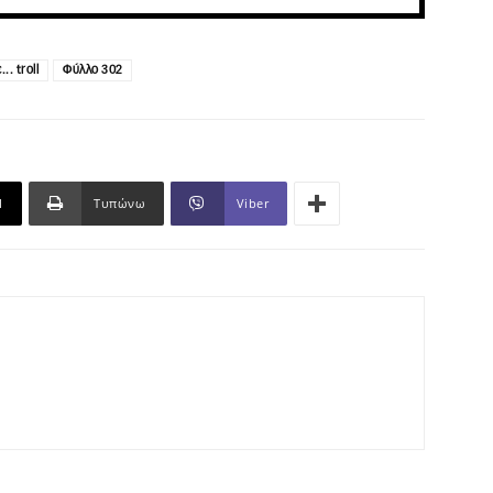
.. troll
Φύλλο 302
l
Τυπώνω
Viber