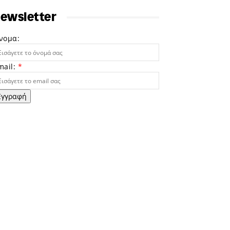
ewsletter
νομα:
mail:
*
Εγγραφή