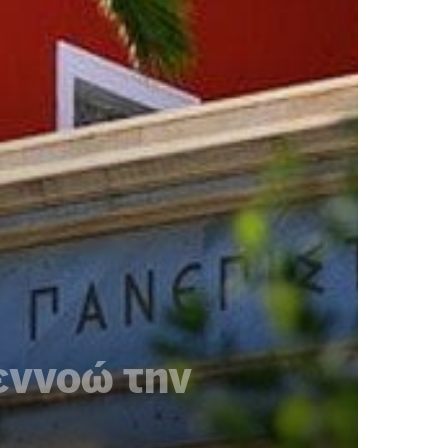
εννοώ την