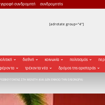
εγγραφή συνδρομητή
συνδρομητής
[adrotate group="4"]
ολιτική
διεθνή
κοινωνία
πολιτισμός
περ
αφέροντα
τρέχοντα νέα
δρόμος της αριστεράς
ΡΟΣΦΕΎΓΟΝΤΑΣ ΣΤΗ ΜΕΛΈΤΗ (ΚΑΙ ΔΕΝ ΕΝΝΟΏ ΤΗΝ ΕΛΕΟΝΏΡΑ)