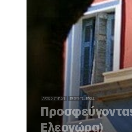
ΑΡΧΕΊΟ ΣΤΗΛΏΝ
ΠΡΟΦΗΤΕ...TROLL!
Προσφεύγοντας 
Ελεονώρα)