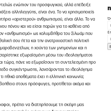
εντελώς ενώπιον του προσφυγικού, αλλά επέδειξε
n
ξεις αλληλεγγύης, είναι ένα. Το να χρησιμοποιείς
Ό
τήριο «αριστερού» ανθρωπισμού, είναι άλλο. Το να
ου πόνου και να είσαι παρών για το καθένα από
E
ς τον «ανθρωπισμό» ως κολυμβήθρα του Σιλωάμ που
θολική σου ήττα και την ανατριχιαστική πολιτική
Σαμαροβενιζέλων, η χούντα των μνημονίων και η
νσαρίστηκε εξωραϊσμένη μέσω του ιδεολογήματος
και τώρα, πάνε να εξωραΐσουν τη συντελεσμένη προ
πεδο συγκέντρωσης, λανσάροντας το ιδεολόγημα
τι ηθικά αποθέματα έχει η ελληνική κοινωνία;
βοήθεια στους πρόσφυγες, προτίθεται ακόμα και
οφοι, πρέπει να διατηρήσουμε τη σκέψη μας