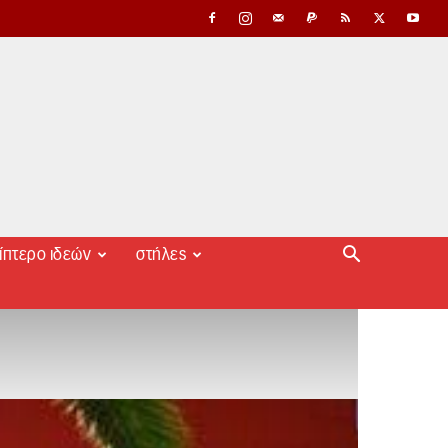
ίπτερο ιδεών
στήλες