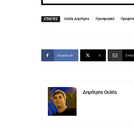
ΕΤΙΚΕΤΕΣ
Ουλής Δημήτρης
Προσφυγικό
Προφητε.
Facebook
X
Emai
Δημήτρης Ουλής