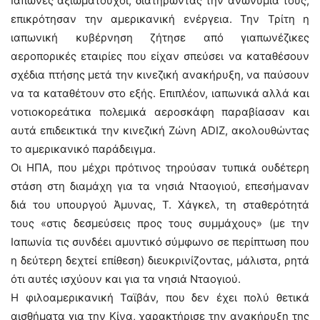
Ιάπωνες αξιωματούχοι, διατηρώντας την ανωνυμία τους,
επικρότησαν την αμερικανική ενέργεια. Την Τρίτη η
ιαπωνική κυβέρνηση ζήτησε από γιαπωνέζικες
αεροπορικές εταιρίες που είχαν σπεύσει να καταθέσουν
σχέδια πτήσης μετά την κινεζική ανακήρυξη, να παύσουν
να τα καταθέτουν στο εξής. Επιπλέον, ιαπωνικά αλλά και
νοτιοκορεάτικα πολεμικά αεροσκάφη παραβίασαν και
αυτά επιδεικτικά την κινεζική Ζώνη ADIZ, ακολουθώντας
το αμερικανικό παράδειγμα.
Οι ΗΠΑ, που μέχρι πρότινος τηρούσαν τυπικά ουδέτερη
στάση στη διαμάχη για τα νησιά Νταογιού, επεσήμαναν
διά του υπουργού Άμυνας, Τ. Χάγκελ, τη σταθερότητά
τους «στις δεσμεύσεις προς τους συμμάχους» (με την
Ιαπωνία τις συνδέει αμυντικό σύμφωνο σε περίπτωση που
η δεύτερη δεχτεί επίθεση) διευκρινίζοντας, μάλιστα, ρητά
ότι αυτές ισχύουν και για τα νησιά Νταογιού.
Η φιλοαμερικανική Ταϊβάν, που δεν έχει πολύ θετικά
αισθήματα για την Κίνα, χαρακτήρισε την ανακήρυξη της