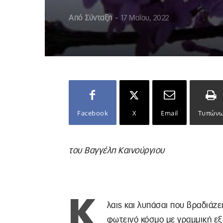
Από
Σύνταξη
-
17 Μαΐου, 2022
Facebook
X
Email
Τυπών
του Βαγγέλη Καινούργιου
Κ
λαις και λυπάσαι που βραδιάζει,
φωτεινό κόσμο με γραμμική εξ