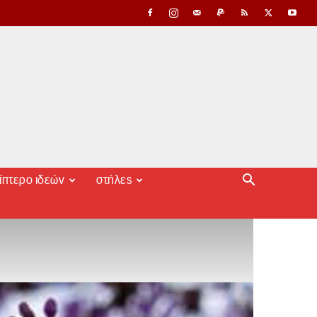
ίπτερο ιδεών
στήλες