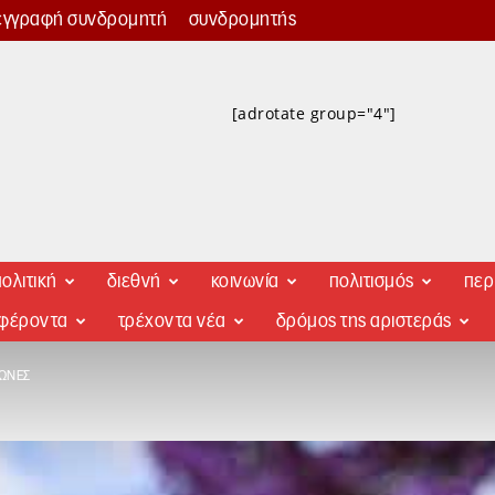
εγγραφή συνδρομητή
συνδρομητής
[adrotate group="4"]
ολιτική
διεθνή
κοινωνία
πολιτισμός
περ
αφέροντα
τρέχοντα νέα
δρόμος της αριστεράς
ΜΏΝΕΣ