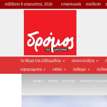
σάββατο 8 αύγουστος, 2026
επικοινωνία
σύνδεση
Δρόμος
της
Αριστεράς
το θέμα της εβδομάδας
συνεντεύξεις
π
αφιερώματα
video
λάβαμε
ενδι
ΑΡΧΙΚΉ
ΣΤΉΛΕΣ
ΕΝ ΤΈΛΕΙ
ΑΤΈΛΕΙΩΤΟΙ ΟΙ ΧΕΙ