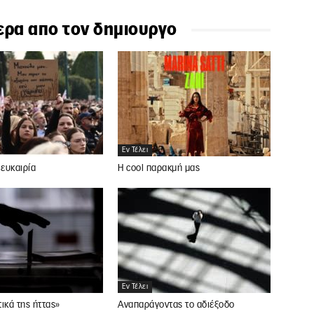
ερα απο τον δημιουργο
Εν Τέλει
 ευκαιρία
Η cool παρακμή μας
Εν Τέλει
ικά της ήττας»
Αναπαράγοντας το αδιέξοδο