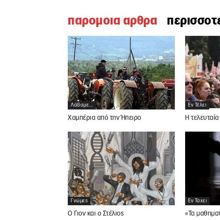
παρομοια αρθρα
περισσοτ
Λάβαμε...
Εν Τέλει
Χαμπέρια από την Ήπειρο
Η τελευταία
Γνώμες
Εν Τάχει
Ο Γιον και ο Στέλιος
«Τα μαθηματ