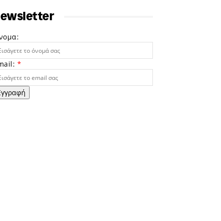
ewsletter
νομα:
mail:
*
Εγγραφή