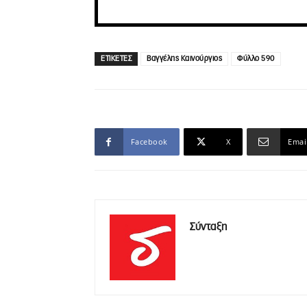
ΕΤΙΚΕΤΕΣ
Βαγγέλης Καινούργιος
Φύλλο 590
Facebook
X
Emai
Σύνταξη