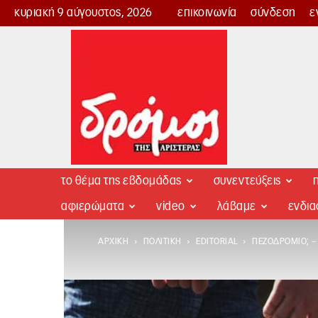
κυριακή 9 αύγουστος, 2026
επικοινωνία
σύνδεση
ε
Δρόμος
της
Αριστεράς
το θέμα της εβδομάδας
συνεντεύξεις
π
αφιερώματα
video
λάβαμε
ενδι
ΑΡΧΙΚΉ
ΠΟΛΙΤΙΚΉ
EDITORIAL
ΠΕΖΟΔΡΌΜΙΟ; –