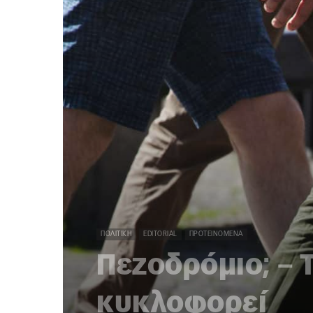
ΠΟΛΙΤΙΚΉ
EDITORIAL
ΠΡΟΤΕΙΝΌΜΕΝΑ
Πεζοδρόμιο; – 
κυκλοφορεί