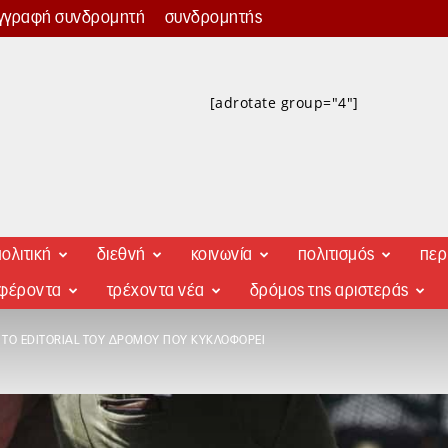
γγραφή συνδρομητή
συνδρομητής
[adrotate group="4"]
ολιτική
διεθνή
κοινωνία
πολιτισμός
περ
αφέροντα
τρέχοντα νέα
δρόμος της αριστεράς
 ΤΟ EDITORIAL ΤΟΥ ΔΡΌΜΟΥ ΠΟΥ ΚΥΚΛΟΦΟΡΕΊ