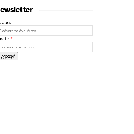
ewsletter
νομα:
mail:
*
Εγγραφή