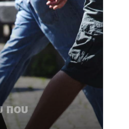
υ που