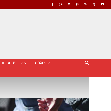
ίπτερο ιδεών
στήλες