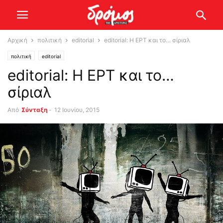
Αρχική
πολιτική
editorial
editorial: Η ΕΡΤ και το… σίριαλ
πολιτική
editorial
editorial: Η ΕΡΤ και το…
σίριαλ
Από
Σύνταξη
-
12 Ιουνίου, 2015