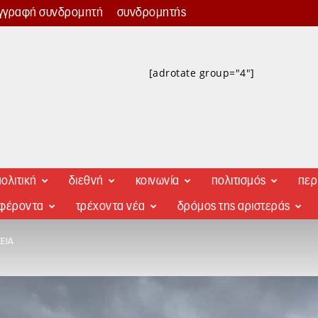
γγραφή συνδρομητή
συνδρομητής
[adrotate group="4"]
ολιτική
διεθνή
κοινωνία
πολιτισμός
περ
αφέροντα
τρέχοντα νέα
δρόμος της αριστεράς
ΕΙΑ