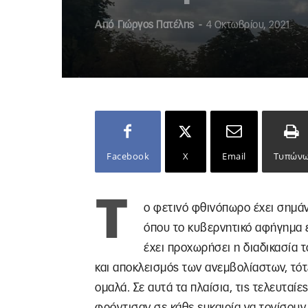
Από
Γιώργος Πατέλης
-
4 Οκτωβρίου, 2021
Facebook
X
Email
Τυπών
Τ
ο φετινό φθινόπωρο έχει σημάνε
όπου το κυβερνητικό αφήγημα ε
έχει προχωρήσει η διαδικασία 
και αποκλεισμός των ανεμβολίαστων, τότε
ομαλά. Σε αυτά τα πλαίσια, τις τελευταί
φρόντισαν σε κάθε ευκαιρία να τονίσου