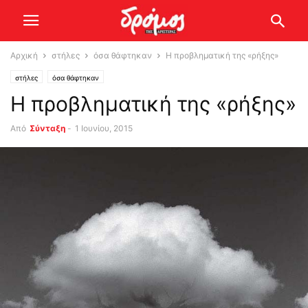
Αρχική
στήλες
όσα θάφτηκαν
Η προβληματική της «ρήξης»
στήλες
όσα θάφτηκαν
Η προβληματική της «ρήξης»
Από
Σύνταξη
-
1 Ιουνίου, 2015