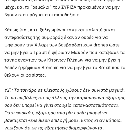
μέχρι και τα “ρεμαλια” του ΣΥΡΙΖΑ προκειμένου να μην
βγουν στα πράγματα οι ακροδεξιοί».
Κάπως έτσι, κάτι ξελιγωμένοι «αντικαπιταλιστές» και
αντιφασίστες της συμφοράς έκαναν ουρές για να
ψηφίσουν την Χίλαρι των βομβαρδιστικών drones ώστε
να μην βγει ο Τραμπ ή ψήφισαν Μακρόν που κατέβασε τα
τανκς εναντίον των Κίτρινων Γιλέκων για να μην βγει η
Λεπέν ή ψήφισαν Bremain για να μην βγει το Brexit που το
θέλουν οι φασίστες.
Υ.Γ.: Το τσιγάρο σε κλειστούς χώρους δεν συνιστά μαγκιά.
Το να επιβάλεις στους άλλους την καρκινογόνα εξάρτηση
σου δεν μπορεί να γίνει στοιχείο «επαναστατικότητας».
Ούτε φυσικά η εξάρτηση από μία ουσία μπορεί να
βαφτίζεται «ελεύθερη επιλογή μου». Εκτός κι αν κάποιοι
νομίζουν ότι με τις εξαρτήσεις διαμορφώνονται