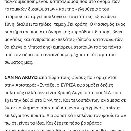
παγκοσμιοποιημένου καπιταλισμού που στο όνομα των
«ατομικών δικαιωμάτων» και της «ελευθερίας του
ατόμου» καταργεί συλλογικές ταυτότητες, εξοντώνει
έθνη, διαλύει πατρίδες, τεμαχίζει κράτη. Ο Φασισμός ενός
συστήματος που στο όνομα της «προόδου» διαμορφώνει
μονάδες και ανθρώπους-πελάτες (δίποδα καταναλωτών,
θα έλεγε ο Μπιτσάκης) εμπορευματοποιώντας τα πάντα:
από τον αέρα που αναπνέουμε μέχρι τα κύτταρα του
σώματος μας.
ΣΑΝ ΝΑ ΑΚΟΥΩ
από τώρα τους φίλους που ορίζονται
στην Αριστερά: «Εντάξει ο ΣΥΡΙΖΑ εφαρμόζει δεξιές
πολιτικές αλλά δεν είναι Χρυσή Αυγή, ούτε και Ν.Δ. που
έχει την δεξιά στο DNA της. Και τελοσπάντων ανάμεσα σε
έναν πουλημένο αριστερό και έναν κραγμένο φασίστα
επιλέγω τον πρώτο. Διαφορετικά ξεπλένω τον φασίστα αν
πω ότι είναι τα ίδια. Και ξέρετε πόσο βαρβάτος
αντιφασίστας είμαι εγώ. Είμαι τόσο πολύ, που θα ψηφίσω