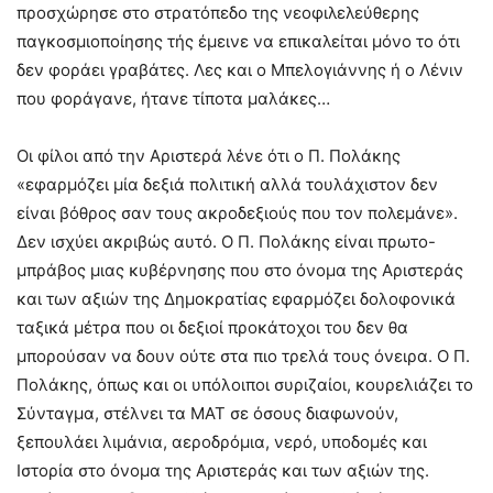
προσχώρησε στο στρατόπεδο της νεοφιλελεύθερης
παγκοσμιοποίησης τής έμεινε να επικαλείται μόνο το ότι
δεν φοράει γραβάτες. Λες και ο Μπελογιάννης ή ο Λένιν
που φοράγανε, ήτανε τίποτα μαλάκες…
Οι φίλοι από την Αριστερά λένε ότι ο Π. Πολάκης
«εφαρμόζει μία δεξιά πολιτική αλλά τουλάχιστον δεν
είναι βόθρος σαν τους ακροδεξιούς που τον πολεμάνε».
Δεν ισχύει ακριβώς αυτό. Ο Π. Πολάκης είναι πρωτο-
μπράβος μιας κυβέρνησης που στο όνομα της Αριστεράς
και των αξιών της Δημοκρατίας εφαρμόζει δολοφονικά
ταξικά μέτρα που οι δεξιοί προκάτοχοι του δεν θα
μπορούσαν να δουν ούτε στα πιο τρελά τους όνειρα. Ο Π.
Πολάκης, όπως και οι υπόλοιποι συριζαίοι, κουρελιάζει το
Σύνταγμα, στέλνει τα ΜΑΤ σε όσους διαφωνούν,
ξεπουλάει λιμάνια, αεροδρόμια, νερό, υποδομές και
Ιστορία στο όνομα της Αριστεράς και των αξιών της.